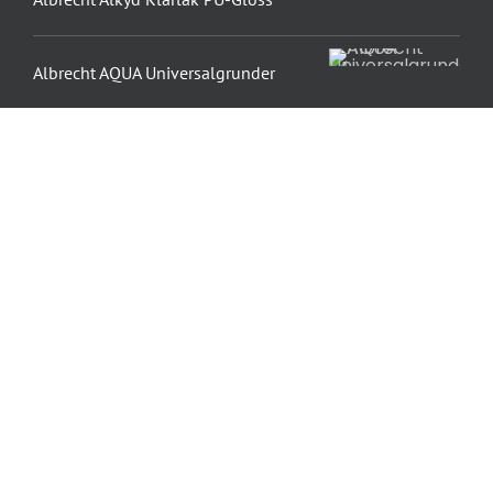
Albrecht AQUA Universalgrunder
Albrecht Parketlak PU-Gloss
Albrecht Parketlak PU-Satin
Armeringsvæv
Armeringsvæv Fin
Beckers Perfekt Oliemaling