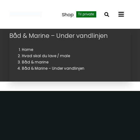
Skip
to
Shop
Til private
Toggle
content
Navigat
Båd & Marine – Under vandlinjen
Home
Hvad skal du lave / male
Båd & marine
Båd & Marine – Under vandlinjen