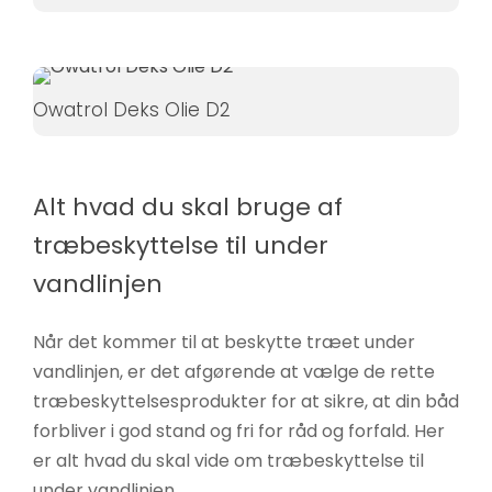
øger du
chancen
for at se
personligt
Owatrol Deks Olie D2
tilpasset
indhold og
tilbud.
Alt hvad du skal bruge af
træbeskyttelse til under
vandlinjen
Når det kommer til at beskytte træet under
vandlinjen, er det afgørende at vælge de rette
træbeskyttelsesprodukter for at sikre, at din båd
forbliver i god stand og fri for råd og forfald. Her
er alt hvad du skal vide om træbeskyttelse til
under vandlinjen.