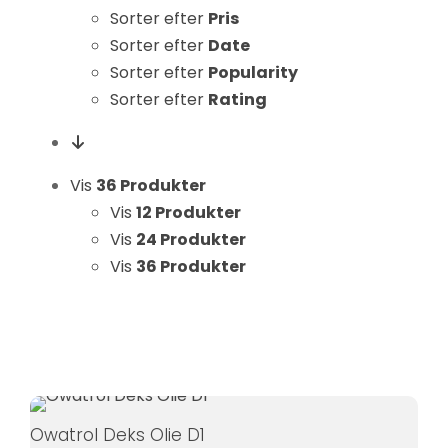
Hvis du
Sorter efter
Pris
nægter disse
Sorter efter
Date
cookies,
Sorter efter
Popularity
forsvinder
Sorter efter
Rating
nogle
funktioner fra
hjemmesiden.
Vis
36 Produkter
Vis
12 Produkter
Vis
24 Produkter
Marketing
Vis
36 Produkter
Ved at
dele dine
interesser
og
adfærd,
når du
besøger
Owatrol Deks Olie D1
vores side,