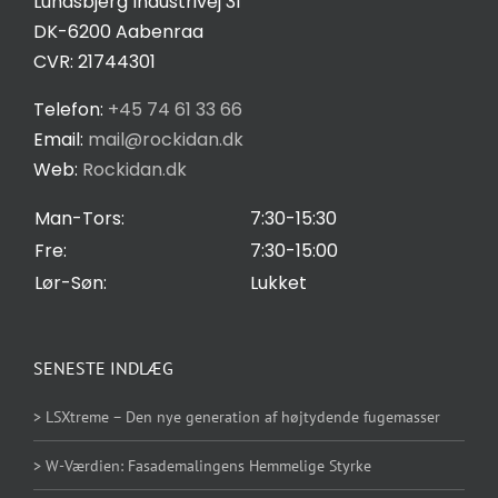
Lundsbjerg Industrivej 31
Salgs- og leveringsbetingelser
DK-6200 Aabenraa
CVR: 21744301
Privatlivspolitik
Telefon:
+45 74 61 33 66
Email:
mail@rockidan.dk
Web:
Rockidan.dk
Cookie Indstilling
Man-Tors:
7:30-15:30
Fre:
7:30-15:00
Lør-Søn:
Lukket
SENESTE INDLÆG
> LSXtreme – Den nye generation af højtydende fugemasser
> W-Værdien: Fasademalingens Hemmelige Styrke