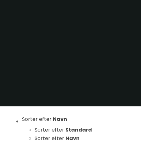
Statistikker
For at vi kan
forbedre
hjemmesidens
funktionalitet
og struktur, ud
fra hvordan
hjemmesiden
bruges.
Oplevelse
For at vores
hjemmeside
skal fungere
Sorter efter
Navn
så godt som
Sorter efter
Standard
muligt under
Sorter efter
Navn
dit besøg.