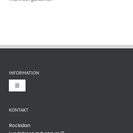
INFORMATION
Toggle
Navigation
Om Rockidan
KONTAKT
Kontakt
Rockidan