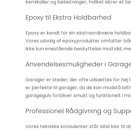
kemikalier og belastninger, hvilket sikrer et l
øger du
chancen
Epoxy til Ekstra Holdbarhed
for at se
personligt
Epoxy er kendt for sin ekstraordinære holdbarhed
tilpasset
Vores udvalg af epoxyprodukter omfatter både
indhold og
ikke kun enestående beskyttelse mod slid, men 
tilbud.
Anvendelsesmuligheder i Garag
Garager er steder, der ofte udsættes for høj 
er perfekte til garager, da de kan modstå bilt
garagegulv forbliver smukt og funktionelt i m
Professionel Rådgivning og Supp
Vores tekniske konsulenter står altid klar til 