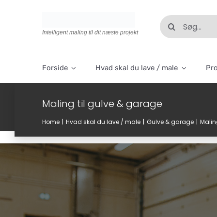
Skip
to
Søg
content
efter:
Intelligent maling til dit næste projekt
Forside
Hvad skal du lave / male
Pr
Maling til gulve & garage
Home
Hvad skal du lave / male
Gulve & garage
Malin