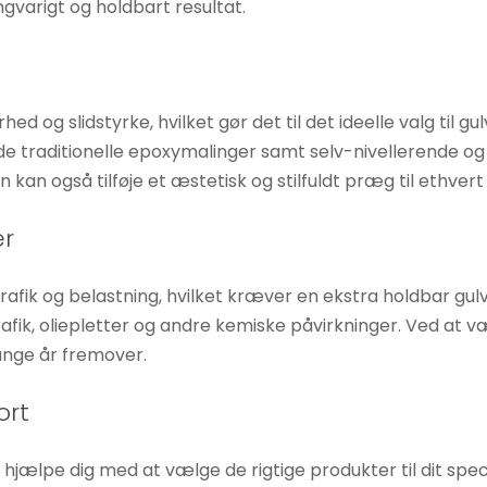
angvarigt og holdbart resultat.
 og slidstyrke, hvilket gør det til det ideelle valg til gu
 traditionelle epoxymalinger samt selv-nivellerende og 
kan også tilføje et æstetisk og stilfuldt præg til ethvert
er
trafik og belastning, hvilket kræver en ekstra holdbar gu
rafik, oliepletter og andre kemiske påvirkninger. Ved at v
ange år fremover.
ort
at hjælpe dig med at vælge de rigtige produkter til dit spe