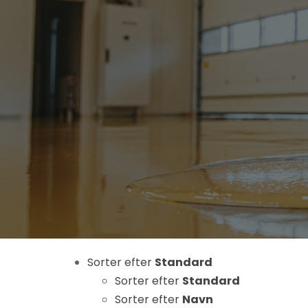
Nødvendige
Disse cookies
er ikke
valgfrie. De er
nødvendige
for at
hjemmesiden
Sorter efter
Standard
kan fungere.
Sorter efter
Standard
Sorter efter
Navn