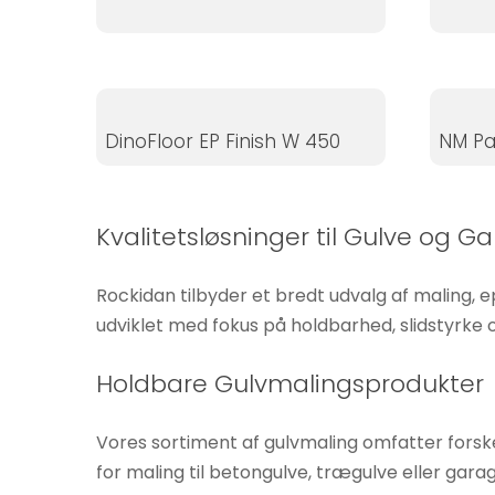
Hvis du
nægter disse
cookies,
forsvinder
nogle
DinoFloor EP Finish W 450
NM Pa
funktioner fra
hjemmesiden.
Kvalitetsløsninger til Gulve og G
Marketing
Ved at
Rockidan tilbyder et bredt udvalg af maling, e
dele dine
udviklet med fokus på holdbarhed, slidstyrke
interesser
og
Holdbare Gulvmalingsprodukter
adfærd,
når du
Vores sortiment af gulvmaling omfatter forske
besøger
for maling til betongulve, trægulve eller garage
vores side,