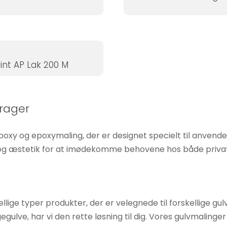
int AP Lak 200 M
arager
poxy og epoxymaling, der er designet specielt til anvende
 og æstetik for at imødekomme behovene hos både private
llige typer produkter, der er velegnede til forskellige g
gulve, har vi den rette løsning til dig. Vores gulvmalinger e