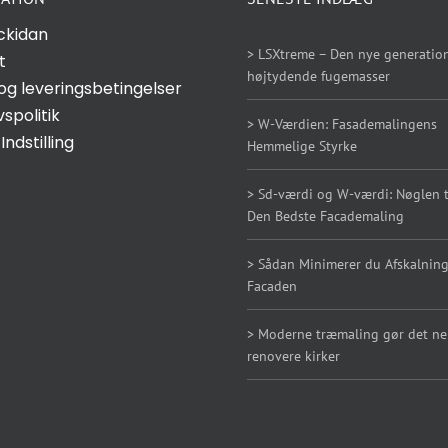
ckidan
> LSXtreme – Den nye generation
t
højtydende fugemasser
og leveringsbetingelser
vspolitik
> W-Værdien: Fasademalingens
Indstilling
Hemmelige Styrke
> Sd-værdi og W-værdi: Nøglen ti
Den Bedste Facademaling
> Sådan Minimerer du Afskalning
Facaden
> Moderne træmaling gør det n
renovere kirker