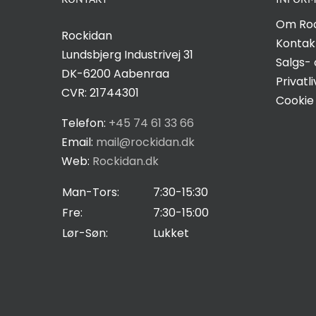
Om Ro
Rockidan
Kontak
Lundsbjerg Industrivej 31
Salgs- 
DK-6200 Aabenraa
Privatli
CVR: 21744301
Cookie 
Telefon:
+45 74 61 33 66
Email:
mail@rockidan.dk
Web:
Rockidan.dk
Man-Tors:
7:30-15:30
Fre:
7:30-15:00
Lør-Søn:
Lukket