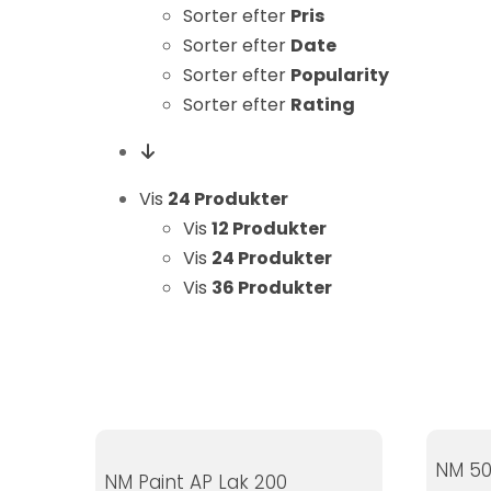
Statistikker
Sorter efter
Pris
For at vi kan
Sorter efter
Date
forbedre
Sorter efter
Popularity
hjemmesidens
Sorter efter
Rating
funktionalitet
og struktur, ud
fra hvordan
Vis
24 Produkter
hjemmesiden
Vis
12 Produkter
bruges.
Vis
24 Produkter
Vis
36 Produkter
Oplevelse
For at vores
hjemmeside
skal fungere
så godt som
muligt under
NM 50
NM Paint AP Lak 200
dit besøg.