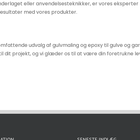
erlaget eller anvendelsesteknikker, er vores eksperter he
resultater med vores produkter.
omfattende udvalg af gulvmaling og epoxy til gulve og gar
l dit projekt, og vi glæder os til at være din foretrukne l
ATION
SENESTE INDLÆG