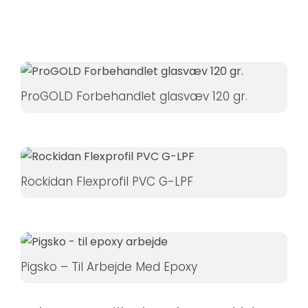
Hvis du
nægter disse
cookies,
forsvinder
nogle
ProGOLD Forbehandlet glasvæv 120 gr.
funktioner fra
hjemmesiden.
Marketing
Rockidan Flexprofil PVC G-LPF
Ved at
dele dine
interesser
og
adfærd,
Pigsko – Til Arbejde Med Epoxy
når du
besøger
vores side,