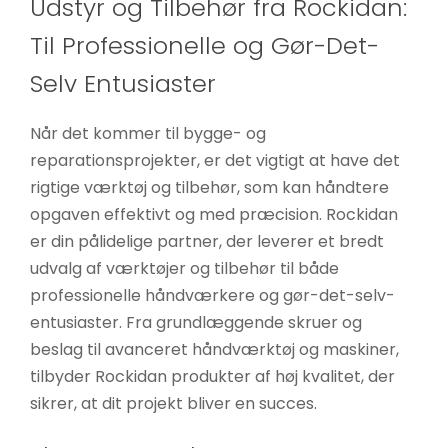
Udstyr og Tilbehør fra Rockidan:
øger du
Til Professionelle og Gør-Det-
chancen
for at se
Selv Entusiaster
personligt
tilpasset
Når det kommer til bygge- og
indhold og
reparationsprojekter, er det vigtigt at have det
tilbud.
rigtige værktøj og tilbehør, som kan håndtere
opgaven effektivt og med præcision. Rockidan
er din pålidelige partner, der leverer et bredt
udvalg af værktøjer og tilbehør til både
professionelle håndværkere og gør-det-selv-
entusiaster. Fra grundlæggende skruer og
beslag til avanceret håndværktøj og maskiner,
tilbyder Rockidan produkter af høj kvalitet, der
sikrer, at dit projekt bliver en succes.