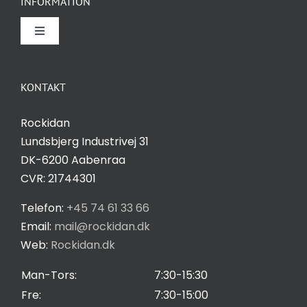
INFORMATION
Toggle
Navigation
Om Rockidan
KONTAKT
Kontakt
Rockidan
Lundsbjerg Industrivej 31
Salgs- og leveringsbetingelser
DK-6200 Aabenraa
CVR: 21744301
Privatlivspolitik
Telefon:
+45 74 61 33 66
Email:
mail@rockidan.dk
Web:
Rockidan.dk
Cookie Indstilling
Man-Tors:
7:30-15:30
Fre:
7:30-15:00