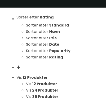
Statistikker
For at vi kan
forbedre
Sorter efter
Rating
hjemmesidens
Sorter efter
Standard
funktionalitet
Sorter efter
Navn
og struktur, ud
Sorter efter
Pris
fra hvordan
Sorter efter
Date
hjemmesiden
Sorter efter
Popularity
bruges.
Sorter efter
Rating
Oplevelse
For at vores
Vis
12 Produkter
hjemmeside
Vis
12 Produkter
skal fungere
Vis
24 Produkter
så godt som
Vis
36 Produkter
muligt under
dit besøg.