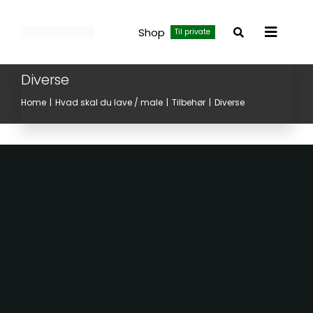
Skip
to
Shop
Til private
Toggle
content
Navigat
Diverse
Home
Hvad skal du lave / male
Tilbehør
Diverse