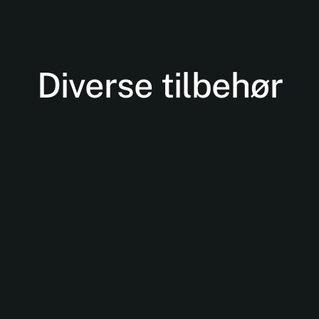
Diverse tilbehør
Nødvendige
Disse cookies
er ikke
valgfrie. De er
nødvendige
for at
hjemmesiden
kan fungere.