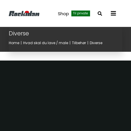
Skip
to
Shop
Til private
Toggle
content
Navigat
Diverse
Home
Hvad skal du lave / male
Tilbehør
Diverse