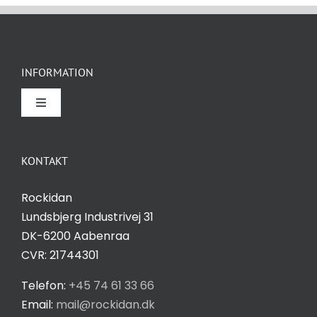
INFORMATION
Toggle
Navigation
Om Rockidan
KONTAKT
Kontakt
Rockidan
Lundsbjerg Industrivej 31
Salgs- og leveringsbetingelser
DK-6200 Aabenraa
CVR: 21744301
Privatlivspolitik
Telefon:
+45 74 61 33 66
Email:
mail@rockidan.dk