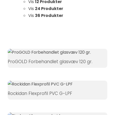
Vis
12 Produkter
Hvis du
Vis
24 Produkter
nægter disse
Vis
36 Produkter
cookies,
forsvinder
nogle
funktioner fra
hjemmesiden.
ProGOLD Forbehandlet glasvæv 120 gr.
Marketing
Ved at
dele dine
interesser
og
Rockidan Flexprofil PVC G-LPF
adfærd,
når du
besøger
vores side,