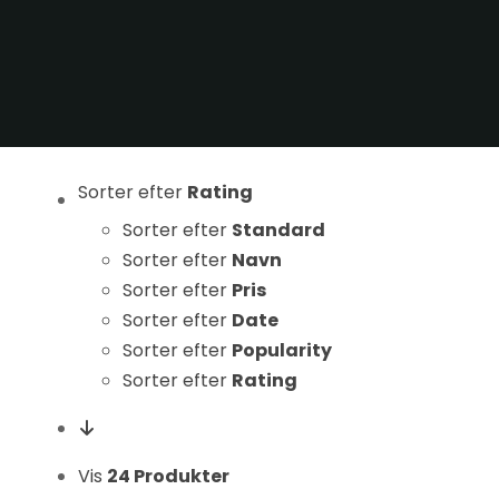
Statistikker
For at vi kan
forbedre
hjemmesidens
funktionalitet
og struktur, ud
fra hvordan
Sorter efter
Rating
hjemmesiden
Sorter efter
Standard
bruges.
Sorter efter
Navn
Sorter efter
Pris
Sorter efter
Date
Oplevelse
Sorter efter
Popularity
For at vores
hjemmeside
Sorter efter
Rating
skal fungere
så godt som
muligt under
Vis
24 Produkter
dit besøg.