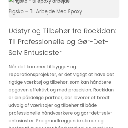
øger du
Pigsko – Til Arbejde Med Epoxy
chancen
for at se
personligt
Udstyr og Tilbehør fra Rockidan:
tilpasset
Til Professionelle og Gør-Det-
indhold og
tilbud.
Selv Entusiaster
Når det kommer til bygge- og
reparationsprojekter, er det vigtigt at have det
rigtige værktøj og tilbehør, som kan håndtere
opgaven effektivt og med præcision. Rockidan
er din pålidelige partner, der leverer et bredt
udvalg af værktøjer og tilbehør til både
professionelle håndværkere og gør-det-selv-
entusiaster. Fra grundlæggende skruer og