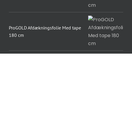
ProGOLD Afdækningsfolie Med tape
180 cm
ProGOLD Akrylfuge Extra
ProGOLD Akrylfuge
ZINSSER® BULLS EYE 1-2-3 PLUS