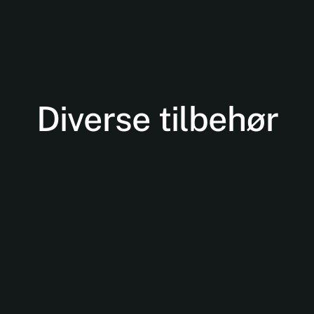
Diverse tilbehør
Nødvendige
Disse cookies
er ikke
valgfrie. De er
nødvendige
for at
hjemmesiden
kan fungere.