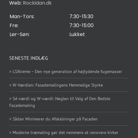
Web:
Rockidan.dk
Cookie Indstilling
Man-Tors:
7:30-15:30
Fre:
7:30-15:00
Lør-Søn:
Lukket
SENESTE INDLÆG
> LSXtreme – Den nye generation af højtydende fugemasser
> W-Værdien: Fasademalingens Hemmelige Styrke
> Sd-værdi og W-værdi: Nøglen til Valg af Den Bedste
Facademaling
> Sådan Minimerer du Afskalninger på Facaden
> Moderne træmaling gør det nemmere at renovere kirker