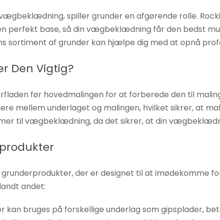
ægbeklædning, spiller grunder en afgørende rolle. Rocki
e en perfekt base, så din vægbeklædning får den bedst mu
ns sortiment af grunder kan hjælpe dig med at opnå profe
er Den Vigtig?
erfladen før hovedmalingen for at forberede den til mal
e mellem underlaget og malingen, hvilket sikrer, at mal
mer til vægbeklædning, da det sikrer, at din vægbeklædnin
rprodukter
 grunderprodukter, der er designet til at imødekomme for
andt andet:
der kan bruges på forskellige underlag som gipsplader, be