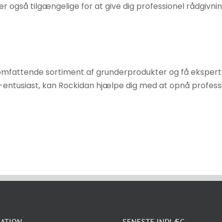
er også tilgængelige for at give dig professionel rådgivn
s omfattende sortiment af grunderprodukter og få eksper
entusiast, kan Rockidan hjælpe dig med at opnå professi
ATION
SENESTE INDLÆG