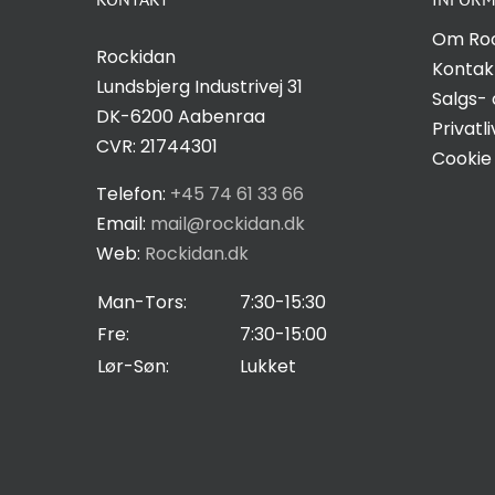
Om Ro
Rockidan
Kontak
Lundsbjerg Industrivej 31
Salgs- 
DK-6200 Aabenraa
Privatli
CVR: 21744301
Cookie 
Telefon:
+45 74 61 33 66
Email:
mail@rockidan.dk
Web:
Rockidan.dk
Man-Tors:
7:30-15:30
Fre:
7:30-15:00
Lør-Søn:
Lukket