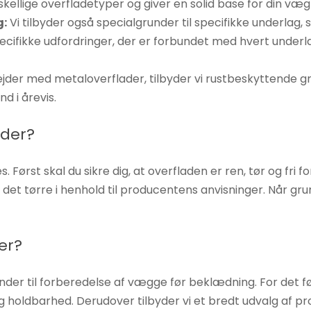
ellige overfladetyper og giver en solid base for din væ
g:
Vi tilbyder også specialgrunder til specifikke underlag,
pecifikke udfordringer, der er forbundet med hvert underl
jder med metaloverflader, tilbyder vi rustbeskyttende gr
d i årevis.
nder?
 Først skal du sikre dig, at overfladen er ren, tør og fri 
et tørre i henhold til producentens anvisninger. Når grund
er?
under til forberedelse af vægge før beklædning. For det fø
og holdbarhed. Derudover tilbyder vi et bredt udvalg af pro