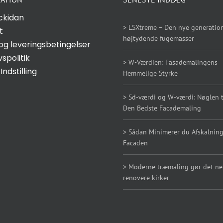
ckidan
> LSXtreme – Den nye generation
t
højtydende fugemasser
og leveringsbetingelser
vspolitik
> W-Værdien: Fasademalingens
Indstilling
Hemmelige Styrke
> Sd-værdi og W-værdi: Nøglen ti
Den Bedste Facademaling
> Sådan Minimerer du Afskalning
Facaden
> Moderne træmaling gør det n
renovere kirker