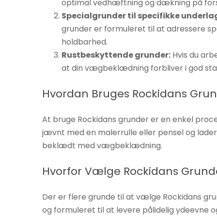
optimal vedhæftning og dækning på forsk
øger du
Specialgrunder til specifikke underla
chancen
grunder er formuleret til at adressere s
for at se
holdbarhed.
personligt
Rustbeskyttende grunder:
Hvis du arbe
tilpasset
at din vægbeklædning forbliver i god stan
indhold og
tilbud.
Hvordan Bruges Rockidans Gru
At bruge Rockidans grunder er en enkel proces.
jævnt med en malerrulle eller pensel og lader d
beklædt med vægbeklædning.
Hvorfor Vælge Rockidans Grund
Der er flere grunde til at vælge Rockidans gr
og formuleret til at levere pålidelig ydeevne 