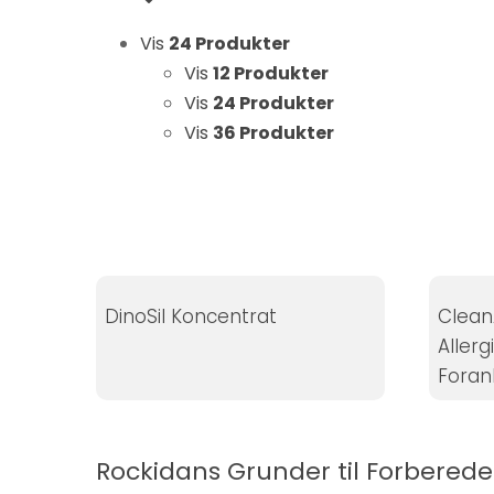
Statistikker
Vis
24 Produkter
For at vi kan
forbedre
Vis
12 Produkter
hjemmesidens
Vis
24 Produkter
funktionalitet
Vis
36 Produkter
og struktur, ud
fra hvordan
hjemmesiden
bruges.
DinoSil Koncentrat
Clean
Oplevelse
Allerg
For at vores
hjemmeside
Foran
skal fungere
så godt som
muligt under
Rockidans Grunder til Forbered
dit besøg.