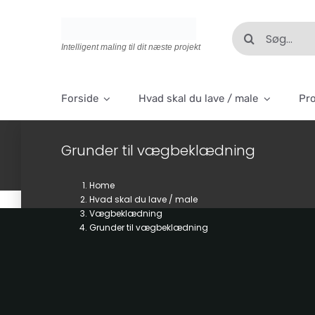
Skip
to
Søg
content
efter:
Intelligent maling til dit næste projekt
Forside
Hvad skal du lave / male
Pr
Grunder til vægbeklædning
Home
Hvad skal du lave / male
Vægbeklædning
Grunder til vægbeklædning