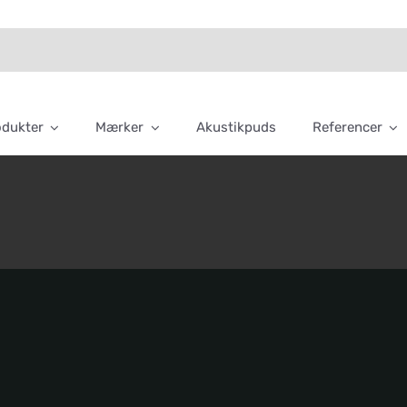
odukter
Mærker
Akustikpuds
Referencer