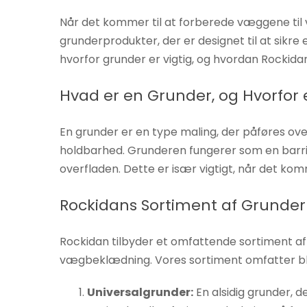
Hvis du
Når det kommer til at forberede væggene til v
nægter disse
grunderprodukter, der er designet til at sikr
cookies,
hvorfor grunder er vigtig, og hvordan Rockida
forsvinder
nogle
Hvad er en Grunder, og Hvorfor 
funktioner fra
hjemmesiden.
En grunder er en type maling, der påføres ov
holdbarhed. Grunderen fungerer som en barrier
Marketing
overfladen. Dette er især vigtigt, når det kom
Ved at
dele dine
Rockidans Sortiment af Grunde
interesser
og
Rockidan tilbyder et omfattende sortiment af
adfærd,
vægbeklædning. Vores sortiment omfatter bl
når du
besøger
Universalgrunder:
En alsidig grunder, 
vores side,