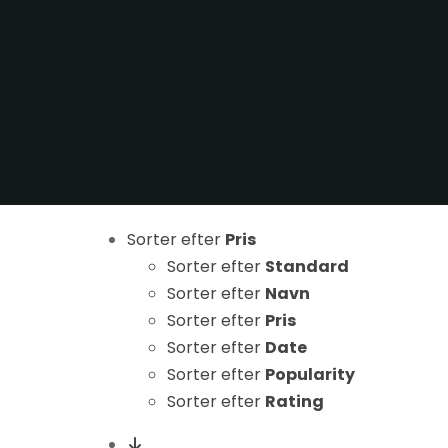
Nødvendige
Sorter efter
Pris
Disse cookies
er ikke
Sorter efter
Standard
valgfrie. De er
Sorter efter
Navn
nødvendige
Sorter efter
Pris
for at
Sorter efter
Date
hjemmesiden
Sorter efter
Popularity
kan fungere.
Sorter efter
Rating