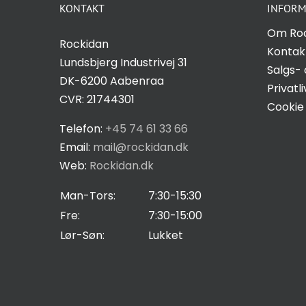
KONTAKT
INFORM
Om Ro
Rockidan
Kontak
Lundsbjerg Industrivej 31
Salgs- 
DK-6200 Aabenraa
Privatli
CVR: 21744301
Cookie 
Telefon:
+45 74 61 33 66
Email:
mail@rockidan.dk
Web:
Rockidan.dk
Man-Tors:
7:30-15:30
Fre:
7:30-15:00
Lør-Søn:
Lukket