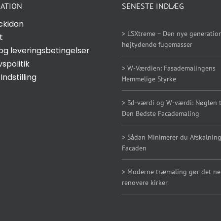
ATION
SENESTE INDLÆG
ckidan
> LSXtreme – Den nye generation
t
højtydende fugemasser
og leveringsbetingelser
vspolitik
> W-Værdien: Fasademalingens
Indstilling
Hemmelige Styrke
> Sd-værdi og W-værdi: Nøglen ti
Den Bedste Facademaling
> Sådan Minimerer du Afskalning
Facaden
> Moderne træmaling gør det n
renovere kirker