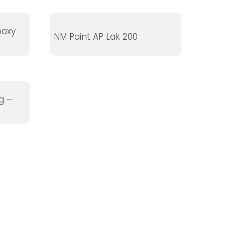
poxy
NM Paint AP Lak 200
g –