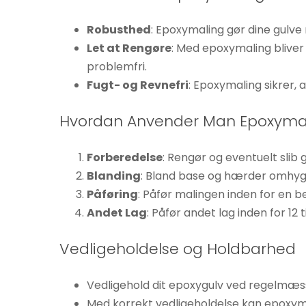
øger du
chancen
Robusthed
: Epoxymaling gør dine gulve 
for at se
Let at Rengøre
: Med epoxymaling bliver
personligt
problemfri.
tilpasset
Fugt- og Revnefri
: Epoxymaling sikrer, a
indhold og
tilbud.
Hvordan Anvender Man Epoxyma
Forberedelse
: Rengør og eventuelt slib 
Blanding
: Bland base og hærder omhygg
Påføring
: Påfør malingen inden for en
Andet Lag
: Påfør andet lag inden for 12
Vedligeholdelse og Holdbarhed
Vedligehold dit epoxygulv ved regelmæssi
Med korrekt vedligeholdelse kan epoxymal