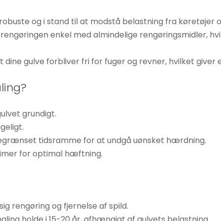
robuste og i stand til at modstå belastning fra køretøjer o
 rengøringen enkel med almindelige rengøringsmidler, hvil
t dine gulve forbliver fri for fuger og revner, hvilket giver
ling?
gulvet grundigt.
eligt.
 begrænset tidsramme for at undgå uønsket hærdning.
 timer for optimal hæftning.
g rengøring og fjernelse af spild.
ing holde i 15-20 år, afhængigt af gulvets belastning.