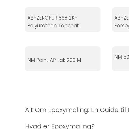
Statistikker
For at vi kan
AB-ZEROPUR 868 2K-
AB-ZE
forbedre
Polyurethan Topcoat
Forse
hjemmesidens
funktionalitet
og struktur, ud
fra hvordan
hjemmesiden
NM 50
NM Paint AP Lak 200 M
bruges.
Oplevelse
For at vores
hjemmeside
skal fungere
Alt Om Epoxymaling: En Guide til
så godt som
muligt under
Hvad er Epoxymaling?
dit besøg.