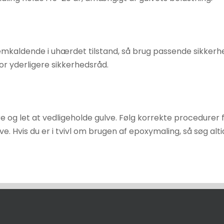
remkaldende i uhærdet tilstand, så brug passende sikkerh
for yderligere sikkerhedsråd.
e og let at vedligeholde gulve. Følg korrekte procedurer f
 Hvis du er i tvivl om brugen af epoxymaling, så søg altid