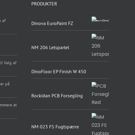
PRODUKTER
 af
Dinova EuroPaint FZ
NM 206 Letspartel
l Valg af
DinoFloor EP Finish W 450
er på
Rockidan PCB Forsegling
emmere at
NM 023 FS Fugtspærre