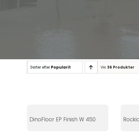
Nødvendige
Sorter efter
Popularity
Vis
36 Produkter
Disse cookies
er ikke
valgfrie. De er
nødvendige
for at
hjemmesiden
DinoFloor EP Finish W 450
Rocki
kan fungere.