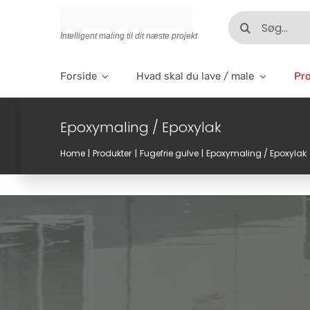
Skip
Søg
to
efter:
Intelligent maling til dit næste projekt
content
Forside
Hvad skal du lave / male
Pr
Epoxymaling / Epoxylak
Home
Produkter
Fugefrie gulve
Epoxymaling / Epoxylak