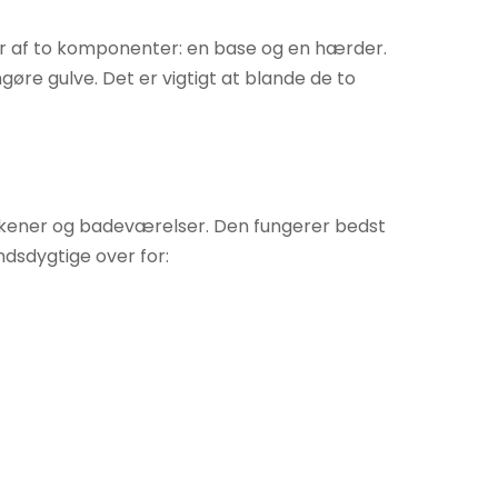
tår af to komponenter: en base og en hærder.
øre gulve. Det er vigtigt at blande de to
køkkener og badeværelser. Den fungerer bedst
dsdygtige over for: