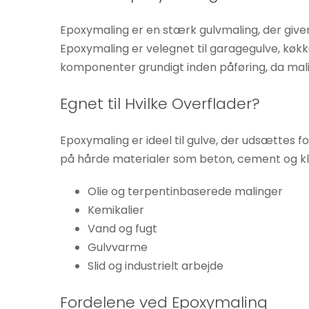
Hvis du
nægter disse
Epoxymaling er en stærk gulvmaling, der give
cookies,
Epoxymaling er velegnet til garagegulve, køkk
forsvinder
komponenter grundigt inden påføring, da mali
nogle
funktioner fra
Egnet til Hvilke Overflader?
hjemmesiden.
Epoxymaling er ideel til gulve, der udsættes 
på hårde materialer som beton, cement og kl
Marketing
Ved at
Olie og terpentinbaserede malinger
dele dine
Kemikalier
interesser
Vand og fugt
og
Gulvvarme
adfærd,
Slid og industrielt arbejde
når du
besøger
Fordelene ved Epoxymaling
vores side,