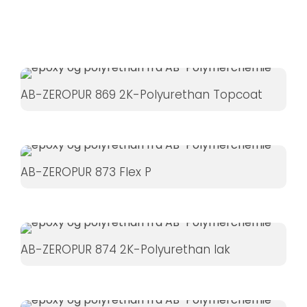
Hvis du
nægter disse
cookies,
forsvinder
nogle
AB-ZEROPUR 869 2K-Polyurethan Topcoat
funktioner fra
hjemmesiden.
Marketing
AB-ZEROPUR 873 Flex P
Ved at
dele dine
interesser
og
AB-ZEROPUR 874 2K-Polyurethan lak
adfærd,
når du
besøger
vores side,