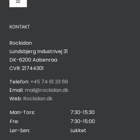
Toggle
Navigation
Om Rockidan
KONTAKT
Kontakt
Rockidan
Lundsbjerg Industrivej 31
Salgs- og leveringsbetingelser
DK-6200 Aabenraa
CVR: 21744301
Privatlivspolitik
Telefon:
+45 74 61 33 66
Email:
mail@rockidan.dk
Web:
Rockidan.dk
Cookie Indstilling
Man-Tors:
7:30-15:30
Fre:
7:30-15:00
Lør-Søn:
Lukket