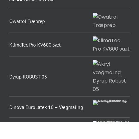
Owatrol Træprep
KlimaTec Pro KV600 sæt
Dyrup ROBUST 05
Dinova EuroLatex 10 – Vægmaling
Beckers Scotte 40 Snickerifinish