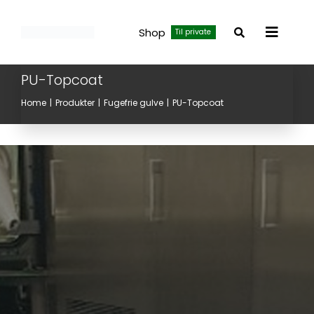
Skip
to
Shop
Til private
Toggle
content
Navigat
PU-Topcoat
Home
Produkter
Fugefrie gulve
PU-Topcoat