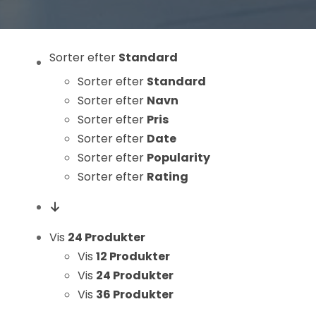
Statistikker
For at vi kan
forbedre
Sorter efter
Standard
hjemmesidens
Sorter efter
Standard
funktionalitet
og struktur, ud
Sorter efter
Navn
fra hvordan
Sorter efter
Pris
hjemmesiden
Sorter efter
Date
bruges.
Sorter efter
Popularity
Sorter efter
Rating
Oplevelse
For at vores
Vis
24 Produkter
hjemmeside
Vis
12 Produkter
skal fungere
så godt som
Vis
24 Produkter
muligt under
Vis
36 Produkter
dit besøg.