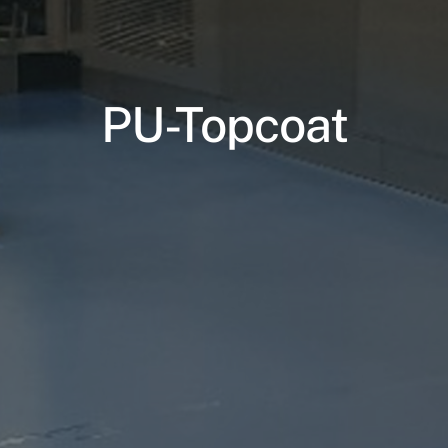
PU-Topcoat
Nødvendige
Disse cookies
er ikke
valgfrie. De er
nødvendige
for at
hjemmesiden
kan fungere.