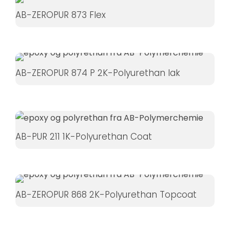
øger du
AB-ZEROPUR 873 Flex
chancen
for at se
personligt
tilpasset
AB-ZEROPUR 874 P 2K-Polyurethan lak
indhold og
tilbud.
AB-PUR 211 1K-Polyurethan Coat
AB-ZEROPUR 868 2K-Polyurethan Topcoat