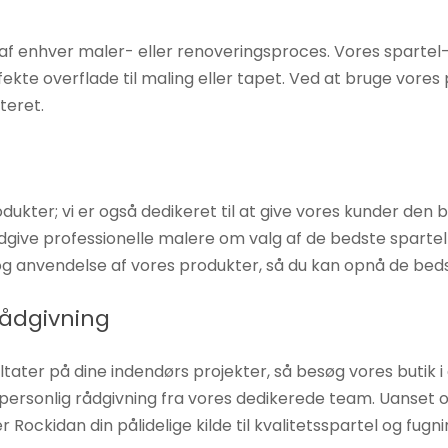
af enhver maler- eller renoveringsproces. Vores spartel- o
e overflade til maling eller tapet. Ved at bruge vores p
teret.
odukter; vi er også dedikeret til at give vores kunder den 
rådgive professionelle malere om valg af de bedste sparte
og anvendelse af vores produkter, så du kan opnå de beds
rådgivning
ultater på dine indendørs projekter, så besøg vores butik
 personlig rådgivning fra vores dedikerede team. Uanset 
r Rockidan din pålidelige kilde til kvalitetsspartel og fug