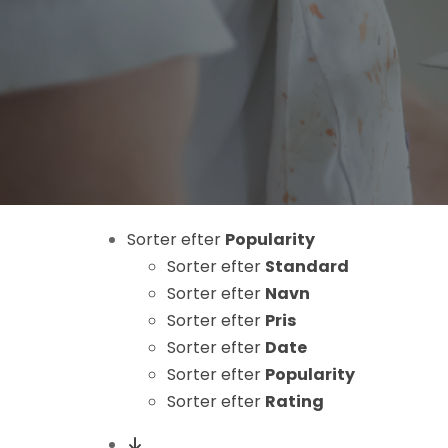
Nødvendige
Sorter efter
Popularity
Disse cookies
er ikke
Sorter efter
Standard
valgfrie. De er
Sorter efter
Navn
nødvendige
Sorter efter
Pris
for at
Sorter efter
Date
hjemmesiden
Sorter efter
Popularity
kan fungere.
Sorter efter
Rating