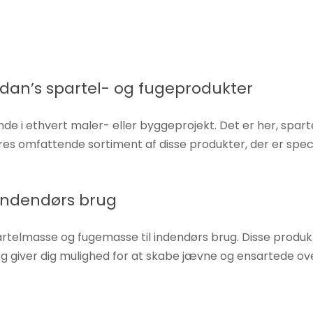
kidan’s spartel- og fugeprodukter
ende i ethvert maler- eller byggeprojekt. Det er her, spar
ores omfattende sortiment af disse produkter, der er sp
indendørs brug
rtelmasse og fugemasse til indendørs brug. Disse produkte
og giver dig mulighed for at skabe jævne og ensartede o
r