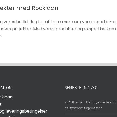
ojekter med Rockidan
øg vores butik i dag for at lære mere om vores spartel-
ørs projekter. Med vores produkter og ekspertise kan du ha
m.
ATION
SENESTE INDLÆG
ckidan
> LSXtreme – Den nye generation
t
højtydende fugemasser
og leveringsbetingelser