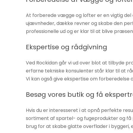
øger du
chancen
At forberede vægge og lofter er en vigtig del 
for at se
ujævnheder, dække revner og skabe den perfekt
personligt
professionelle ud og er klar til at blive præsen
tilpasset
indhold og
Ekspertise og rådgivning
tilbud.
Ved Rockidan går vi ud over blot at tilbyde pr
erfarne tekniske konsulenter står klar til at 
Vi kan også give ekspertise om forberedelse 
Besøg vores butik og få ekspert
Hvis du er interesseret i at opnå perfekte res
sortiment af spartel- og fugeprodukter og få
brug for at skabe glatte overflader i byggeri, e