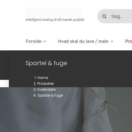
Skip
to
Søg
content
efter:
Intelligent maling til dit næste projekt
Forside
Hvad skal du lave / male
Pr
Spartel & fuge
Home
Produkter
Indendørs
Spartel & fuge