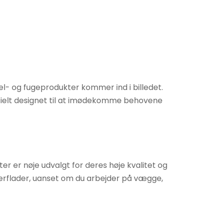
tel- og fugeprodukter kommer ind i billedet.
ecielt designet til at imødekomme behovene
r er nøje udvalgt for deres høje kvalitet og
verflader, uanset om du arbejder på vægge,