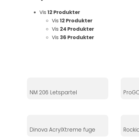
Statistikker
Vis
12 Produkter
For at vi kan
forbedre
Vis
12 Produkter
hjemmesidens
Vis
24 Produkter
funktionalitet
Vis
36 Produkter
og struktur, ud
fra hvordan
hjemmesiden
bruges.
Oplevelse
NM 206 Letspartel
ProGO
For at vores
hjemmeside
skal fungere
så godt som
muligt under
Dinova AcrylXtreme fuge
Rocki
dit besøg.