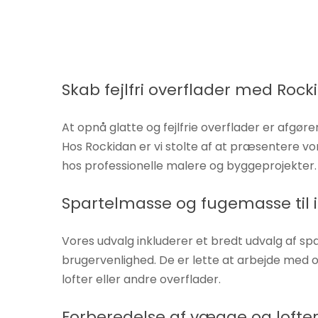
Hvis du
nægter disse
cookies,
forsvinder
nogle
Skab fejlfri overflader med Roc
funktioner fra
hjemmesiden.
At opnå glatte og fejlfrie overflader er afgør
Hos Rockidan er vi stolte af at præsentere v
hos professionelle malere og byggeprojekter.
Marketing
Ved at
Spartelmasse og fugemasse til 
dele dine
interesser
Vores udvalg inkluderer et bredt udvalg af spa
og
adfærd,
brugervenlighed. De er lette at arbejde med 
når du
lofter eller andre overflader.
besøger
vores side,
Forberedelse af vægge og lofte