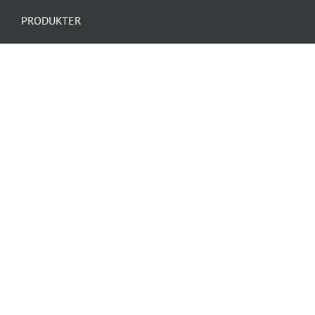
PRODUKTER
Armeringsvæv
ProGOLD Afdækningsfolie/papir Med
tape 18 cm
Dinova AcrylXtreme fuge
© Copyright 2012 - 2026 | All Rights Reserved | Powered by