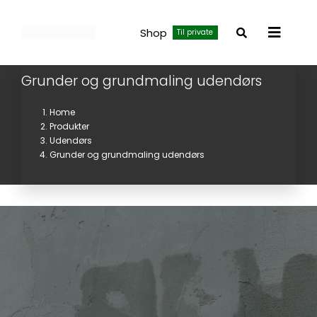
Skip
to
Shop
Til private
Toggle
content
Navigat
Grunder og grundmaling udendørs
Home
Produkter
Udendørs
Grunder og grundmaling udendørs