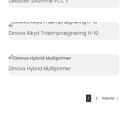
Diessner Svumme PCC F
Dinova Alkyd Træimprægnering H-10
Dinova Hybrid Multiprimer
1
2
Næste