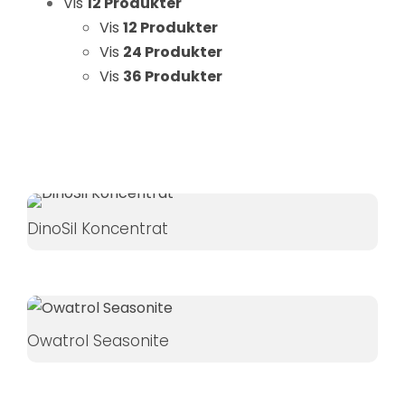
Vis
12 Produkter
Hvis du
Vis
12 Produkter
nægter disse
Vis
24 Produkter
cookies,
Vis
36 Produkter
forsvinder
nogle
funktioner fra
hjemmesiden.
Marketing
DinoSil Koncentrat
Ved at
dele dine
interesser
og
adfærd,
Owatrol Seasonite
når du
besøger
vores side,