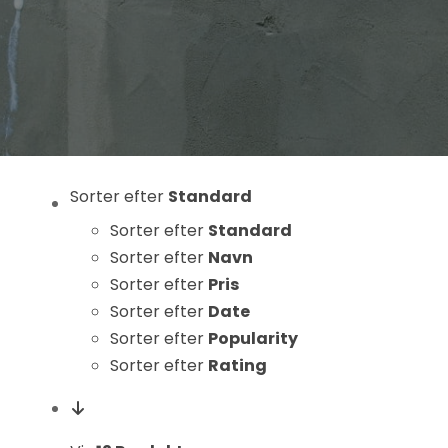
Statistikker
For at vi kan
forbedre
hjemmesidens
funktionalitet
og struktur, ud
fra hvordan
hjemmesiden
Sorter efter
Standard
bruges.
Sorter efter
Standard
Sorter efter
Navn
Sorter efter
Pris
Oplevelse
Sorter efter
Date
For at vores
Sorter efter
Popularity
hjemmeside
Sorter efter
Rating
skal fungere
så godt som
muligt under
dit besøg.