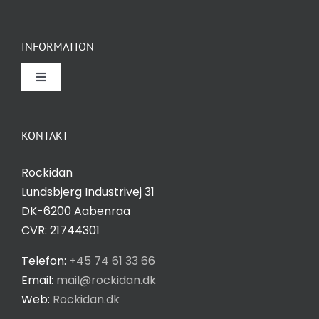
INFORMATION
Toggle
Navigation
Om Rockidan
KONTAKT
Kontakt
Rockidan
Lundsbjerg Industrivej 31
Salgs- og leveringsbetingelser
DK-6200 Aabenraa
CVR: 21744301
Privatlivspolitik
Telefon:
+45 74 61 33 66
Email:
mail@rockidan.dk
Web:
Rockidan.dk
Cookie Indstilling