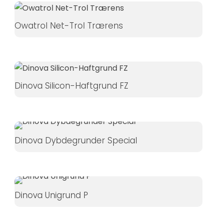
øger du
chancen
Owatrol Net-Trol Trærens
for at se
personligt
tilpasset
indhold og
tilbud.
Dinova Silicon-Haftgrund FZ
Dinova Dybdegrunder Special
Dinova Unigrund P