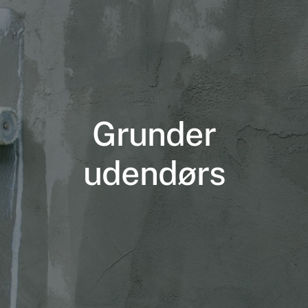
Grunder
Nødvendige
udendørs
Disse cookies
er ikke
valgfrie. De er
nødvendige
for at
hjemmesiden
kan fungere.