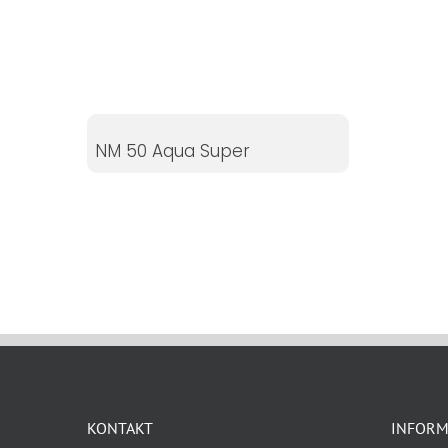
Statistikker
For at vi kan
forbedre
hjemmesidens
funktionalitet
og struktur, ud
NM 50 Aqua Super
fra hvordan
hjemmesiden
bruges.
Oplevelse
For at vores
hjemmeside
skal fungere
så godt som
muligt under
KONTAKT
INFORM
dit besøg.