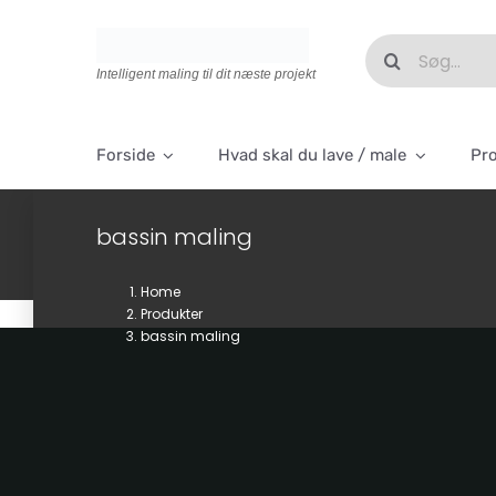
Skip
to
Søg
content
efter:
Intelligent maling til dit næste projekt
Forside
Hvad skal du lave / male
Pr
bassin maling
Home
Produkter
bassin maling