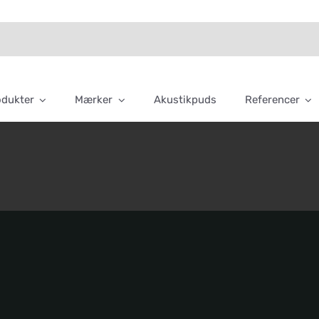
odukter
Mærker
Akustikpuds
Referencer