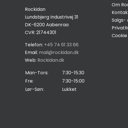
Om Ro
Hvis du
Rockidan
nægter disse
Kontak
Lundsbjerg Industrivej 31
cookies,
Salgs- 
DK-6200 Aabenraa
forsvinder
Privatli
CVR: 21744301
nogle
Cookie 
funktioner fra
Telefon:
+45 74 61 33 66
hjemmesiden.
Email:
mail@rockidan.dk
Web:
Rockidan.dk
Marketing
Man-Tors:
7:30-15:30
Ved at
Fre:
7:30-15:00
dele dine
Lør-Søn:
Lukket
interesser
og
adfærd,
når du
besøger
vores side,