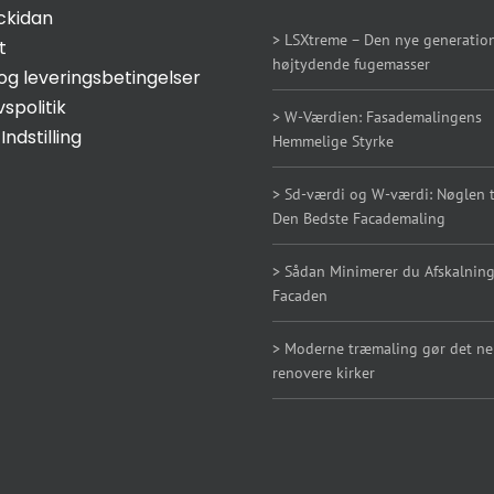
ckidan
> LSXtreme – Den nye generation
t
højtydende fugemasser
og leveringsbetingelser
vspolitik
> W-Værdien: Fasademalingens
Indstilling
Hemmelige Styrke
> Sd-værdi og W-værdi: Nøglen ti
Den Bedste Facademaling
> Sådan Minimerer du Afskalning
Facaden
> Moderne træmaling gør det n
renovere kirker