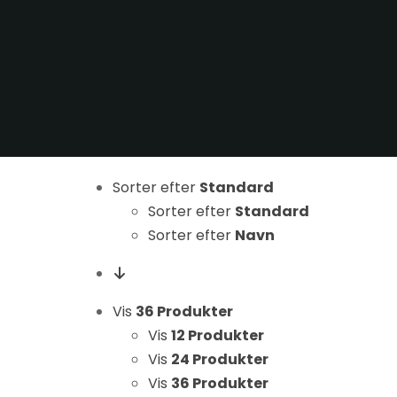
Sorter efter
Standard
Nødvendige
Sorter efter
Standard
Disse cookies
er ikke
Sorter efter
Navn
valgfrie. De er
nødvendige
for at
Vis
36 Produkter
hjemmesiden
Vis
12 Produkter
kan fungere.
Vis
24 Produkter
Vis
36 Produkter