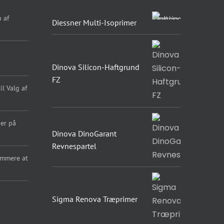
 af
Diessner Multi-Isoprimer
Dinova Silicon-Haftgrund
FZ
l Valg af
er på
Dinova DinoGarant
Revnespartel
emmere at
Sigma Renova Træprimer