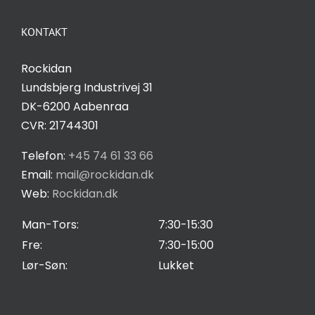
Om Rockidan
Hvis du
nægter disse
KONTAKT
cookies,
Kontakt
forsvinder
Rockidan
nogle
Lundsbjerg Industrivej 31
funktioner fra
Salgs- og leveringsbetingelser
DK-6200 Aabenraa
hjemmesiden.
CVR: 21744301
Privatlivspolitik
Telefon:
+45 74 61 33 66
Marketing
Email:
mail@rockidan.dk
Ved at
Web:
Rockidan.dk
Cookie Indstilling
dele dine
interesser
Man-Tors:
7:30-15:30
og
Fre:
7:30-15:00
adfærd,
Lør-Søn:
Lukket
når du
besøger
vores side,