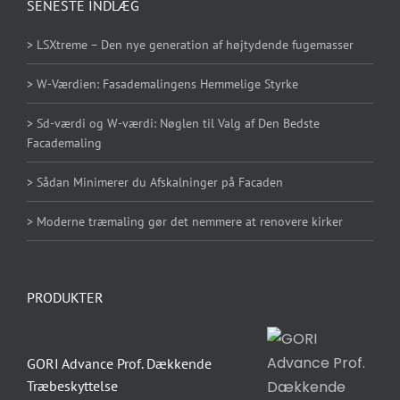
SENESTE INDLÆG
øger du
chancen
> LSXtreme – Den nye generation af højtydende fugemasser
for at se
personligt
> W-Værdien: Fasademalingens Hemmelige Styrke
tilpasset
> Sd-værdi og W-værdi: Nøglen til Valg af Den Bedste
indhold og
Facademaling
tilbud.
> Sådan Minimerer du Afskalninger på Facaden
> Moderne træmaling gør det nemmere at renovere kirker
PRODUKTER
GORI Advance Prof. Dækkende
Træbeskyttelse