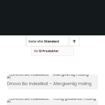
Sorter efter
Standard
Nødvendige
Vis
12 Produkter
Disse cookies
er ikke
valgfrie. De er
nødvendige
for at
Dinova Bio Indesilikat – Allergivenlig maling
hjemmesiden
kan fungere.