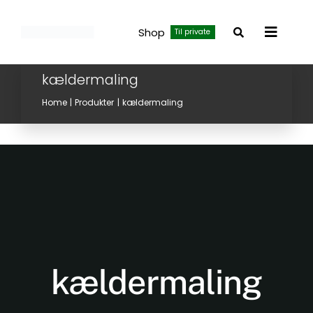
Skip
to
Shop
Til private
Toggle
content
Navigat
kældermaling
Home
Produkter
kældermaling
kældermaling