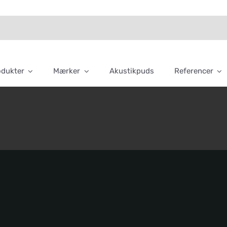
odukter
Mærker
Akustikpuds
Referencer