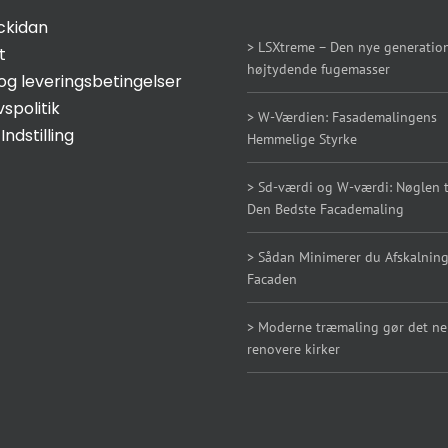
ckidan
> LSXtreme – Den nye generation
t
højtydende fugemasser
og leveringsbetingelser
vspolitik
> W-Værdien: Fasademalingens
Indstilling
Hemmelige Styrke
> Sd-værdi og W-værdi: Nøglen ti
Den Bedste Facademaling
> Sådan Minimerer du Afskalning
Facaden
> Moderne træmaling gør det n
renovere kirker