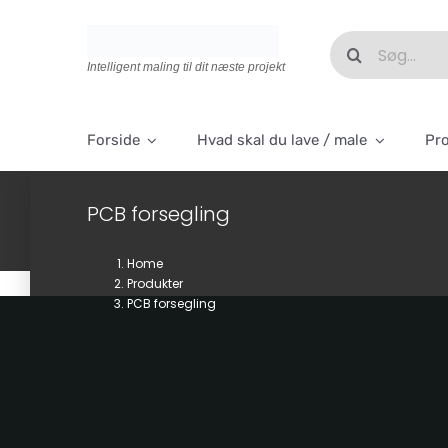
Skip
to
Søg
content
efter:
Intelligent maling til dit næste projekt
Forside
Hvad skal du lave / male
Pr
PCB forsegling
Home
Produkter
PCB forsegling