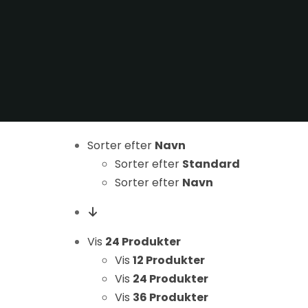
Sorter efter
Navn
Nødvendige
Sorter efter
Standard
Disse cookies
er ikke
Sorter efter
Navn
valgfrie. De er
nødvendige
for at
Vis
24 Produkter
hjemmesiden
Vis
12 Produkter
kan fungere.
Vis
24 Produkter
Vis
36 Produkter