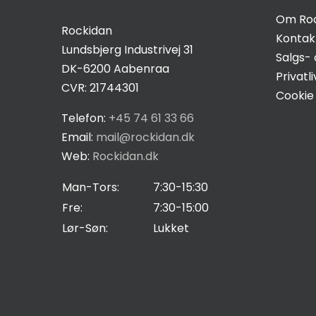
Hvis du
Om Ro
nægter disse
Rockidan
Kontak
cookies,
Lundsbjerg Industrivej 31
Salgs- 
forsvinder
DK-6200 Aabenraa
Privatli
nogle
CVR: 21744301
Cookie 
funktioner fra
hjemmesiden.
Telefon:
+45 74 61 33 66
Email:
mail@rockidan.dk
Web:
Rockidan.dk
Marketing
Man-Tors:
7:30-15:30
Ved at
dele dine
Fre:
7:30-15:00
interesser
Lør-Søn:
Lukket
og
adfærd,
når du
besøger
vores side,