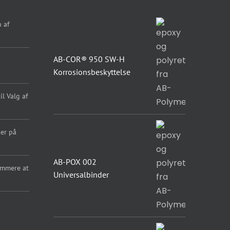
 af
AB-COR® 950 SW-H
Korrosionsbeskyttelse
l Valg af
er på
AB-POX 002
emmere at
Universalbinder