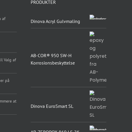
PRODUKTER
 af
Dinova Acryl Gulvmaling
AB-COR® 950 SW-H
l Valg af
Korrosionsbeskyttelse
er på
emmere at
Dinova EuroSmart SL