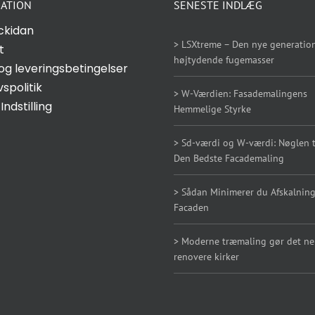
ATION
SENESTE INDLÆG
ckidan
> LSXtreme – Den nye generation
t
højtydende fugemasser
og leveringsbetingelser
vspolitik
> W-Værdien: Fasademalingens
Indstilling
Hemmelige Styrke
> Sd-værdi og W-værdi: Nøglen ti
Den Bedste Facademaling
> Sådan Minimerer du Afskalning
Facaden
> Moderne træmaling gør det n
renovere kirker