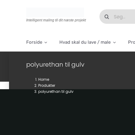
Skip
to
Søg
content
efter:
Intelligent maling til dit næste projekt
Forside
Hvad skal du lave / male
Pr
polyurethan til gulv
Home
Produkter
polyurethan til gulv