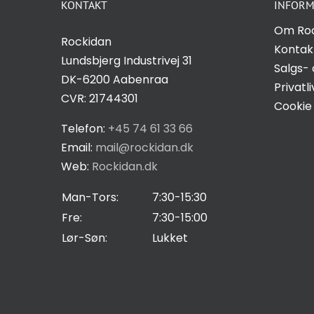
KONTAKT
INFORM
Hvis du
nægter disse
Om Ro
Rockidan
cookies,
Kontak
Lundsbjerg Industrivej 31
forsvinder
Salgs- 
DK-6200 Aabenraa
nogle
Privatli
CVR: 21744301
funktioner fra
Cookie 
hjemmesiden.
Telefon:
+45 74 61 33 66
Email:
mail@rockidan.dk
Web:
Rockidan.dk
Marketing
Ved at
Man-Tors:
7:30-15:30
dele dine
Fre:
7:30-15:00
interesser
Lør-Søn:
Lukket
og
adfærd,
når du
besøger
vores side,