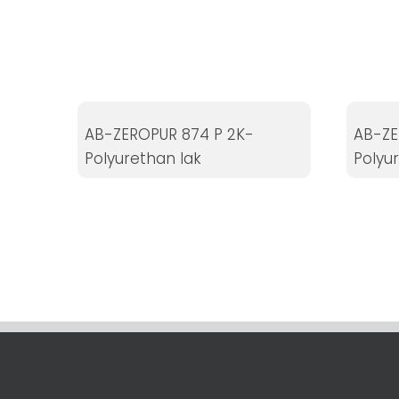
Statistikker
For at vi kan
forbedre
hjemmesidens
funktionalitet
og struktur, ud
AB-ZEROPUR 874 P 2K-
AB-ZE
fra hvordan
Polyurethan lak
Polyu
hjemmesiden
bruges.
Oplevelse
For at vores
hjemmeside
skal fungere
så godt som
muligt under
dit besøg.