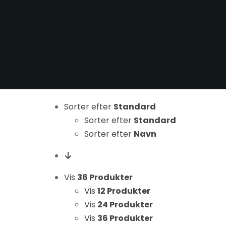
Sorter efter
Standard
Nødvendige
Sorter efter
Standard
Disse cookies
er ikke
Sorter efter
Navn
valgfrie. De er
nødvendige
for at
Vis
36 Produkter
hjemmesiden
Vis
12 Produkter
kan fungere.
Vis
24 Produkter
Vis
36 Produkter