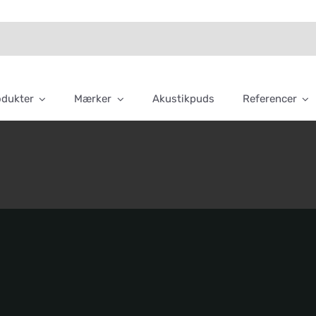
odukter
Mærker
Akustikpuds
Referencer