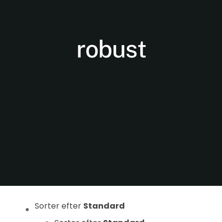
robust
Nødvendige
Disse cookies
er ikke
valgfrie. De er
nødvendige
for at
hjemmesiden
kan fungere.
Sorter efter
Standard