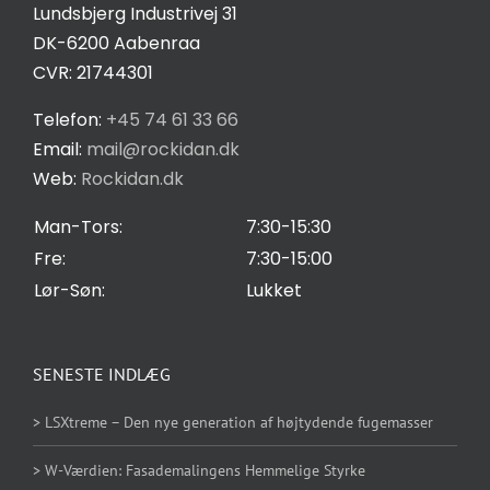
Lundsbjerg Industrivej 31
øger du
Salgs- og leveringsbetingelser
DK-6200 Aabenraa
chancen
CVR: 21744301
for at se
personligt
Privatlivspolitik
Telefon:
+45 74 61 33 66
tilpasset
Email:
mail@rockidan.dk
indhold og
Web:
Rockidan.dk
Cookie Indstilling
tilbud.
Man-Tors:
7:30-15:30
Fre:
7:30-15:00
Lør-Søn:
Lukket
SENESTE INDLÆG
> LSXtreme – Den nye generation af højtydende fugemasser
> W-Værdien: Fasademalingens Hemmelige Styrke