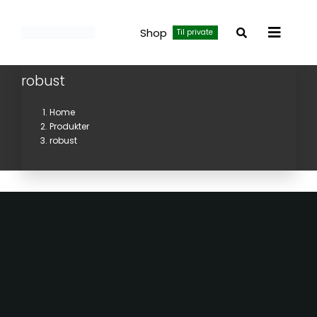
Skip
to
Shop
Til private
Toggle
content
Navigat
robust
Home
Produkter
robust