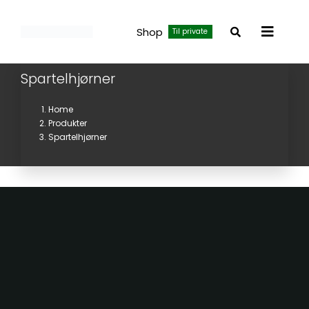
Skip
to
Shop
Til private
Toggle
content
Navigat
Spartelhjørner
Home
Produkter
Spartelhjørner