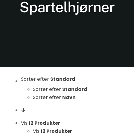
Spartelhjørner
Nødvendige
Disse cookies
Sorter efter
Standard
er ikke
valgfrie. De er
Sorter efter
Standard
nødvendige
Sorter efter
Navn
for at
hjemmesiden
kan fungere.
Vis
12 Produkter
Vis
12 Produkter