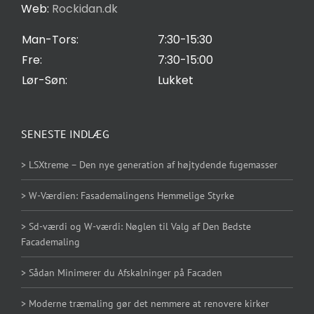
Web:
Rockidan.dk
Cookie Indstilling
øger du
chancen
Man-Tors:
7:30-15:30
for at se
Fre:
7:30-15:00
personligt
Lør-Søn:
Lukket
tilpasset
indhold og
tilbud.
SENESTE INDLÆG
> LSXtreme – Den nye generation af højtydende fugemasser
> W-Værdien: Fasademalingens Hemmelige Styrke
> Sd-værdi og W-værdi: Nøglen til Valg af Den Bedste
Facademaling
> Sådan Minimerer du Afskalninger på Facaden
> Moderne træmaling gør det nemmere at renovere kirker