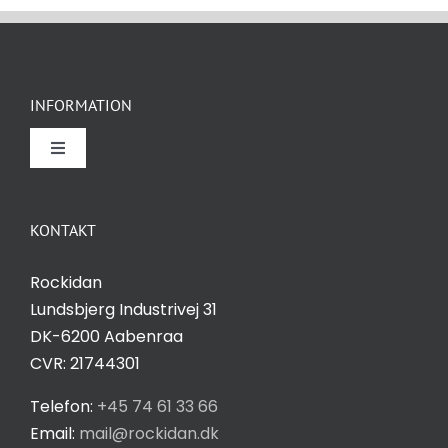
Hvis du
nægter disse
cookies,
forsvinder
INFORMATION
nogle
funktioner fra
Toggle
hjemmesiden.
Navigation
Om Rockidan
KONTAKT
Marketing
Ved at
Kontakt
Rockidan
dele dine
Lundsbjerg Industrivej 31
interesser
Salgs- og leveringsbetingelser
DK-6200 Aabenraa
og
CVR: 21744301
adfærd,
når du
Privatlivspolitik
Telefon:
+45 74 61 33 66
besøger
Email:
mail@rockidan.dk
vores side,