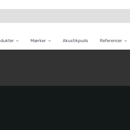
odukter
Mærker
Akustikpuds
Referencer