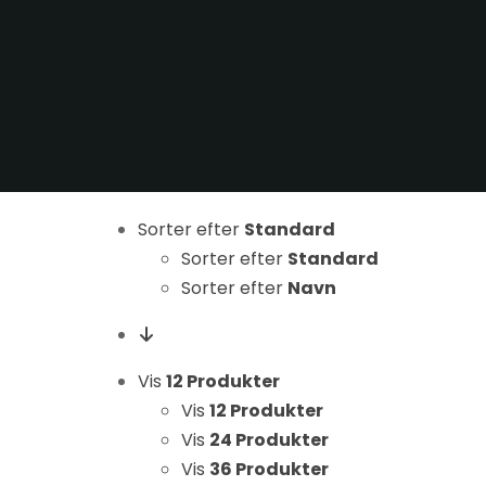
Sorter efter
Standard
Nødvendige
Sorter efter
Standard
Disse cookies
er ikke
Sorter efter
Navn
valgfrie. De er
nødvendige
for at
Vis
12 Produkter
hjemmesiden
Vis
12 Produkter
kan fungere.
Vis
24 Produkter
Vis
36 Produkter