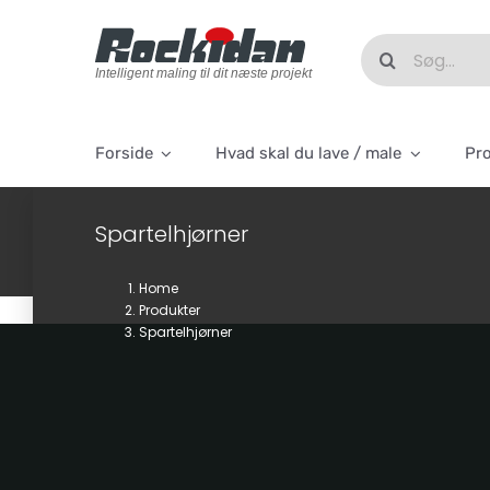
Skip
to
Søg
content
efter:
Intelligent maling til dit næste projekt
Forside
Hvad skal du lave / male
Pr
Spartelhjørner
Home
Produkter
Spartelhjørner