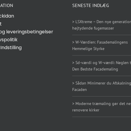
ATION
SENESTE INDLÆG
ckidan
> LSXtreme – Den nye generation
t
højtydende fugemasser
og leveringsbetingelser
vspolitik
> W-Værdien: Fasademalingens
Indstilling
Hemmelige Styrke
> Sd-værdi og W-værdi: Nøglen ti
Den Bedste Facademaling
> Sådan Minimerer du Afskalning
Facaden
> Moderne træmaling gør det n
renovere kirker