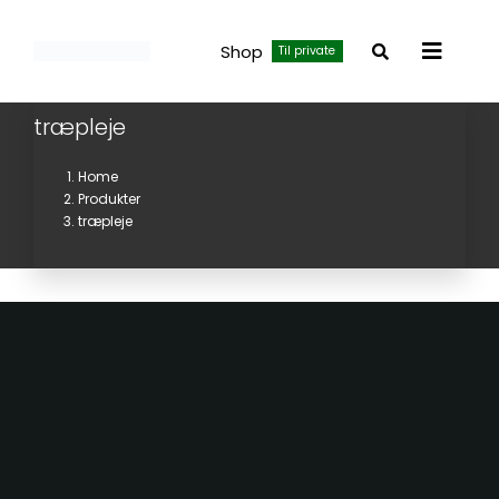
Skip
to
Shop
Til private
Toggle
content
Navigat
træpleje
Home
Produkter
træpleje