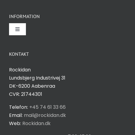
INFORMATION
Toggle
Navigation
Om Rockidan
KONTAKT
Kontakt
Rockidan
Lundsbjerg Industrivej 31
Salgs- og leveringsbetingelser
DK-6200 Aabenraa
CVR: 21744301
Privatlivspolitik
Telefon:
+45 74 61 33 66
Email:
mail@rockidan.dk
Web:
Rockidan.dk
Cookie Indstilling