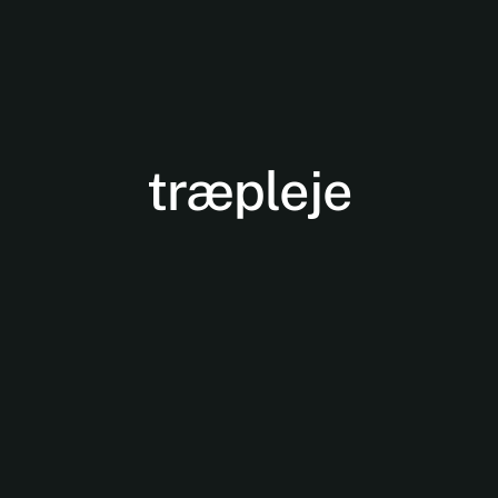
træpleje
Nødvendige
Disse cookies
er ikke
valgfrie. De er
nødvendige
for at
hjemmesiden
kan fungere.