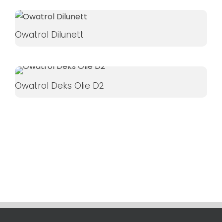
øger du
chancen
for at se
Owatrol Dilunett
personligt
tilpasset
indhold og
tilbud.
Owatrol Deks Olie D2