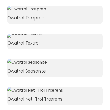
Hvis du
nægter disse
cookies,
Owatrol Træprep
forsvinder
nogle
funktioner fra
hjemmesiden.
Owatrol Textrol
Marketing
Ved at
Owatrol Seasonite
dele dine
interesser
og
adfærd,
når du
Owatrol Net-Trol Trærens
besøger
vores side,