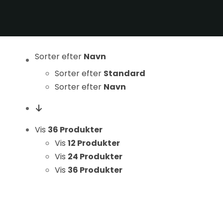
Statistikker
For at vi kan
forbedre
hjemmesidens
Sorter efter
Navn
funktionalitet
og struktur, ud
Sorter efter
Standard
fra hvordan
Sorter efter
Navn
hjemmesiden
bruges.
Vis
36 Produkter
Vis
12 Produkter
Oplevelse
Vis
24 Produkter
For at vores
hjemmeside
Vis
36 Produkter
skal fungere
så godt som
muligt under
dit besøg.