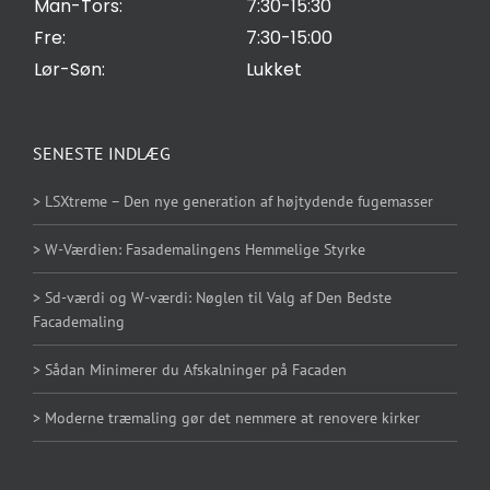
Man-Tors:
7:30-15:30
Fre:
7:30-15:00
Lør-Søn:
Lukket
SENESTE INDLÆG
> LSXtreme – Den nye generation af højtydende fugemasser
> W-Værdien: Fasademalingens Hemmelige Styrke
> Sd-værdi og W-værdi: Nøglen til Valg af Den Bedste
Facademaling
> Sådan Minimerer du Afskalninger på Facaden
> Moderne træmaling gør det nemmere at renovere kirker