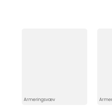
Statistikker
For at vi kan
forbedre
hjemmesidens
funktionalitet
og struktur, ud
fra hvordan
hjemmesiden
bruges.
Oplevelse
For at vores
hjemmeside
skal fungere
så godt som
Armeringsvæv
Armer
muligt under
dit besøg.