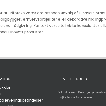
ag for at udforske vores omfattende udvalg af Dinova’s pr
ligbyggeri, erhvervsprojekter eller dekorative malingpro
essionel rådgivning. Kontakt vores tekniske konsulenter ell
 med Dinova’s produkter.
ATION
SENESTE INDLÆG
ckidan
> LSXtreme – Den nye generation
t
højtydende fugemasser
og leveringsbetingelser