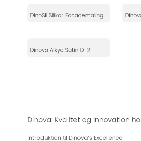
Hvis du
nægter disse
DinoSil Silikat Facademaling
Dinov
cookies,
forsvinder
nogle
funktioner fra
Dinova Alkyd Satin D-21
hjemmesiden.
Marketing
Ved at
dele dine
interesser
og
adfærd,
Dinova: Kvalitet og Innovation h
når du
besøger
Introduktion til Dinova’s Excellence
vores side,