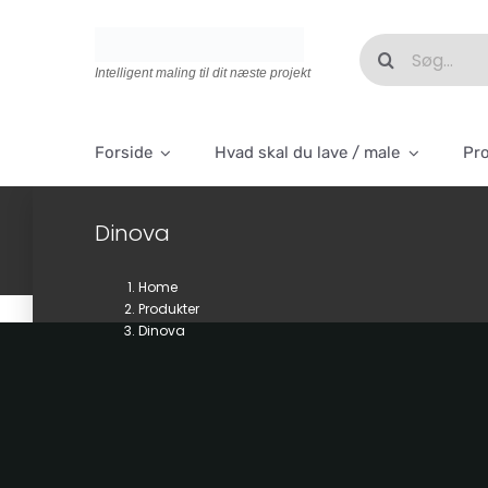
Skip
to
Søg
content
efter:
Intelligent maling til dit næste projekt
Forside
Hvad skal du lave / male
Pr
Dinova
Home
Produkter
Dinova