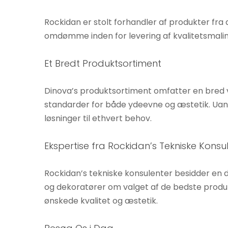
øger du
chancen
Rockidan er stolt forhandler af produkter fr
for at se
omdømme inden for levering af kvalitetsmalin
personligt
tilpasset
Et Bredt Produktsortiment
indhold og
tilbud.
Dinova’s produktsortiment omfatter en bred v
standarder for både ydeevne og æstetik. Uanse
løsninger til ethvert behov.
Ekspertise fra Rockidan’s Tekniske Konsu
Rockidan’s tekniske konsulenter besidder en 
og dekoratører om valget af de bedste produkte
ønskede kvalitet og æstetik.