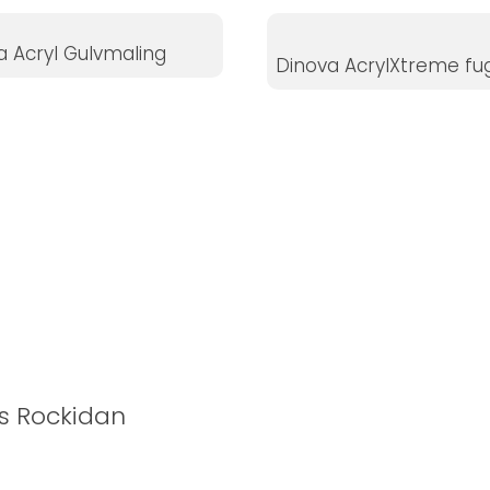
a Acryl Gulvmaling
Dinova AcrylXtreme fu
os Rockidan