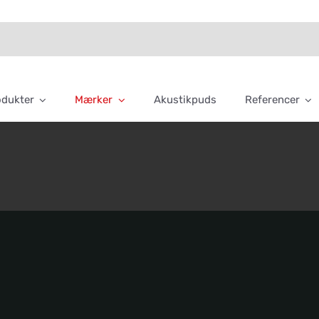
odukter
Mærker
Akustikpuds
Referencer