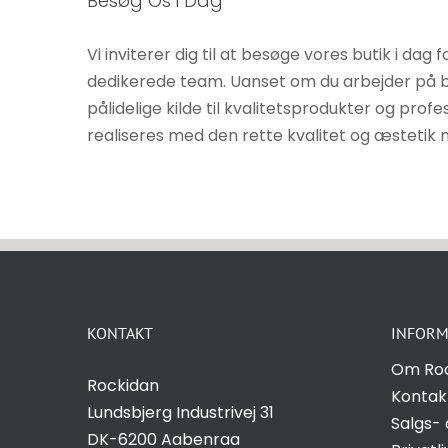
Besøg Os i Dag
Vi inviterer dig til at besøge vores butik i d
dedikerede team. Uanset om du arbejder på bo
pålidelige kilde til kvalitetsprodukter og prof
realiseres med den rette kvalitet og æstetik
KONTAKT
INFORM
Om Ro
Rockidan
Kontak
Lundsbjerg Industrivej 31
Salgs- 
DK-6200 Aabenraa