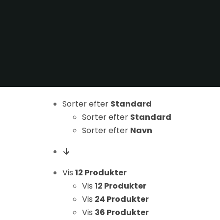
Sorter efter
Standard
Nødvendige
Sorter efter
Standard
Disse cookies
er ikke
Sorter efter
Navn
valgfrie. De er
nødvendige
for at
Vis
12 Produkter
hjemmesiden
Vis
12 Produkter
kan fungere.
Vis
24 Produkter
Vis
36 Produkter