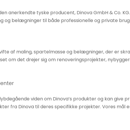
a den anerkendte tyske producent, Dinova GmbH & Co. KG.
g og belægninger til både professionelle og private brug
ifte af maling, spartelmasse og belægninger, der er skræ
t om det drejer sig om renoveringsprojekter, nybyggeri 
lenter
dybdegående viden om Dinova’s produkter og kan give prof
r fra Dinova til deres specifikke projekter. Vores mål er