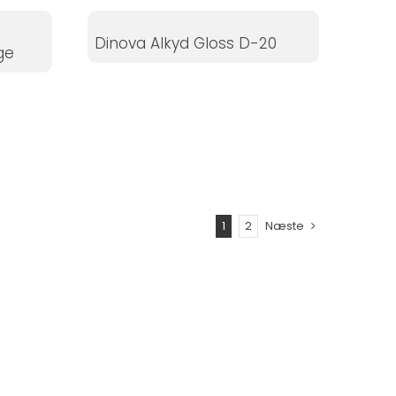
Dinova Alkyd Gloss D-20
ge
1
2
Næste