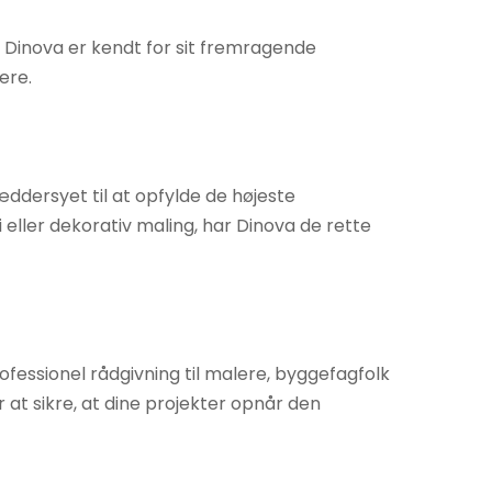
 Dinova er kendt for sit fremragende
ere.
ddersyet til at opfylde de højeste
eller dekorativ maling, har Dinova de rette
essionel rådgivning til malere, byggefagfolk
 at sikre, at dine projekter opnår den