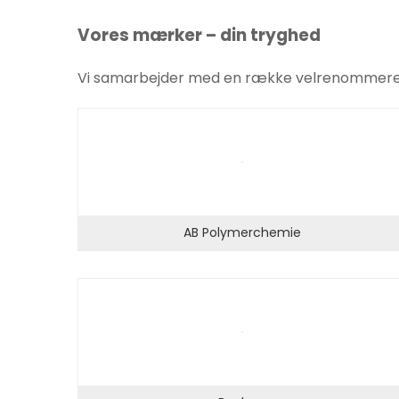
Vores mærker – din tryghed
Vi samarbejder med en række velrenommerede 
Nødvendige
Disse cookies
AB Polymerchemie
er ikke
valgfrie. De er
nødvendige
for at
hjemmesiden
kan fungere.