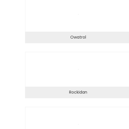
Hvis du
nægter disse
cookies,
forsvinder
nogle
Owatrol
funktioner fra
hjemmesiden.
Marketing
Ved at
dele dine
interesser
Rockidan
og
adfærd,
når du
besøger
vores side,