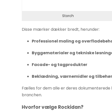
øger du
chancen
Storch
for at se
personligt
Disse mærker dækker bredt, herunder:
tilpasset
indhold og
Professionel maling og overfladebeh
tilbud.
Byggematerialer og tekniske løsning
Facade- og tagprodukter
Beklædning, værnemidler og tilbehø
Fælles for dem alle er deres dokumenterede kva
branchen.
Hvorfor vælge Rockidan?