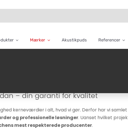
odukter
Mærker
Akustikpuds
Referencer
n – din garanti for kvalitet
lighed kerneværdier i alt, hvad vi gør. Derfor har vi saml
rder og professionelle løsninger
. Uanset hvilket proje
chens mest respekterede producenter
.