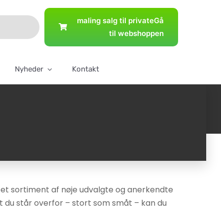
maling salg til private
Gå
til webshoppen
Nyheder
Kontakt
et et sortiment af nøje udvalgte og anerkendte
kt du står overfor – stort som småt – kan du