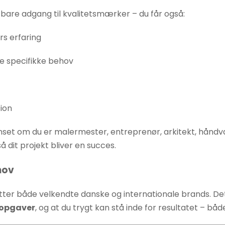
bare adgang til kvalitetsmærker – du får også:
s erfaring
ne specifikke behov
ion
anset om du er malermester, entreprenør, arkitekt, håndv
å dit projekt bliver en succes.
hov
r både velkendte danske og internationale brands. Det b
 opgaver
, og at du trygt kan stå inde for resultatet – båd