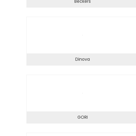
Beckers
Statistikker
For at vi kan
forbedre
hjemmesidens
funktionalitet
og struktur, ud
fra hvordan
hjemmesiden
Dinova
bruges.
Oplevelse
For at vores
hjemmeside
skal fungere
GORI
så godt som
muligt under
dit besøg.