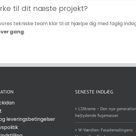
rke til dit næste projekt?
 vores tekniske team klar til at hjælpe dig med faglig ind
 hver gang
.
ATION
SENESTE INDLÆG
ckidan
> LSXtreme – Den nye generation
t
højtydende fugemasser
og leveringsbetingelser
vspolitik
> W-Værdien: Fasademalingens
Indstilling