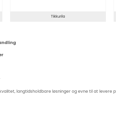
Tikkurila
andling
er
r
litet, langtidsholdbare løsninger og evne til at levere pr