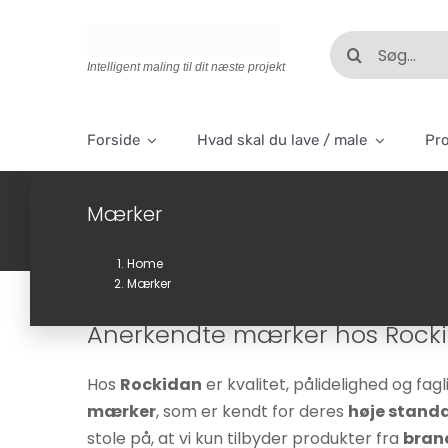
Skip
to
Søg
content
efter:
Intelligent maling til dit næste projekt
Forside
Hvad skal du lave / male
Pr
Mærker
Home
Mærker
Anerkendte mærker hos Rockida
Hos
Rockidan
er kvalitet, pålidelighed og fag
mærker
, som er kendt for deres
høje standa
stole på, at vi kun tilbyder produkter fra
bran