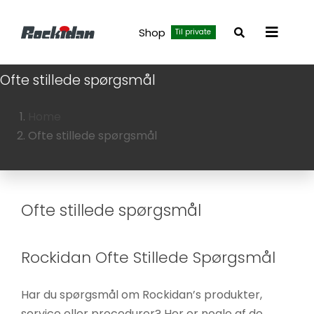
Skip
to
Shop
Til private
Toggle
content
Navigat
Ofte stillede spørgsmål
Home
Ofte stillede spørgsmål
Ofte stillede spørgsmål
Rockidan Ofte Stillede Spørgsmål
Har du spørgsmål om Rockidan’s produkter,
service eller procedurer? Her er nogle af de