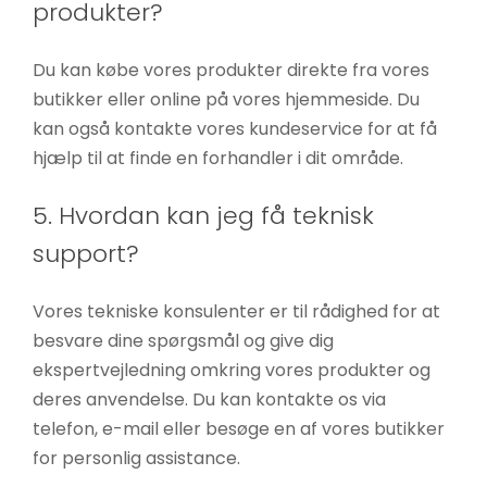
produkter?
Hvis du
nægter disse
Du kan købe vores produkter direkte fra vores
cookies,
butikker eller online på vores hjemmeside. Du
forsvinder
nogle
kan også kontakte vores kundeservice for at få
funktioner fra
hjælp til at finde en forhandler i dit område.
hjemmesiden.
5. Hvordan kan jeg få teknisk
support?
Marketing
Ved at
Vores tekniske konsulenter er til rådighed for at
dele dine
besvare dine spørgsmål og give dig
interesser
ekspertvejledning omkring vores produkter og
og
adfærd,
deres anvendelse. Du kan kontakte os via
når du
telefon, e-mail eller besøge en af vores butikker
besøger
for personlig assistance.
vores side,