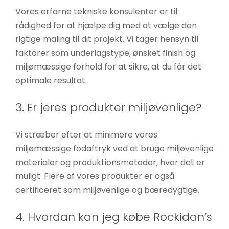
Statistikker
Vores erfarne tekniske konsulenter er til
For at vi kan
rådighed for at hjælpe dig med at vælge den
forbedre
rigtige maling til dit projekt. Vi tager hensyn til
hjemmesidens
faktorer som underlagstype, ønsket finish og
funktionalitet
miljømæssige forhold for at sikre, at du får det
og struktur, ud
optimale resultat.
fra hvordan
hjemmesiden
3. Er jeres produkter miljøvenlige?
bruges.
Vi stræber efter at minimere vores
Oplevelse
miljømæssige fodaftryk ved at bruge miljøvenlige
For at vores
materialer og produktionsmetoder, hvor det er
hjemmeside
muligt. Flere af vores produkter er også
skal fungere
certificeret som miljøvenlige og bæredygtige.
så godt som
muligt under
4. Hvordan kan jeg købe Rockidan’s
dit besøg.