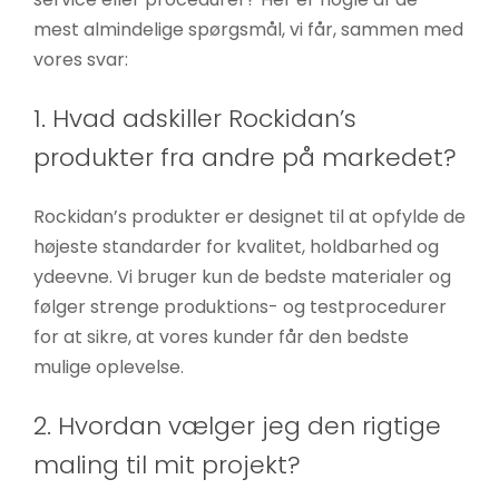
mest almindelige spørgsmål, vi får, sammen med
vores svar:
1. Hvad adskiller Rockidan’s
produkter fra andre på markedet?
Rockidan’s produkter er designet til at opfylde de
Nødvendige
højeste standarder for kvalitet, holdbarhed og
Disse cookies
ydeevne. Vi bruger kun de bedste materialer og
er ikke
følger strenge produktions- og testprocedurer
valgfrie. De er
for at sikre, at vores kunder får den bedste
nødvendige
mulige oplevelse.
for at
hjemmesiden
2. Hvordan vælger jeg den rigtige
kan fungere.
maling til mit projekt?