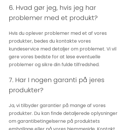
øger du
6. Hvad gør jeg, hvis jeg har
chancen
problemer med et produkt?
for at se
personligt
Hvis du oplever problemer med et af vores
tilpasset
produkter, bedes du kontakte vores
indhold og
kundeservice med detaljer om problemet. Vi vil
tilbud.
gøre vores bedste for at løse eventuelle
problemer og sikre din fulde tilfredshed.
7. Har I nogen garanti på jeres
produkter?
Ja, vi tilbyder garantier på mange af vores
produkter. Du kan finde detaljerede oplysninger
om garantibetingelserne på produktets
emballage eller på vores hjemmeside. Kontakt