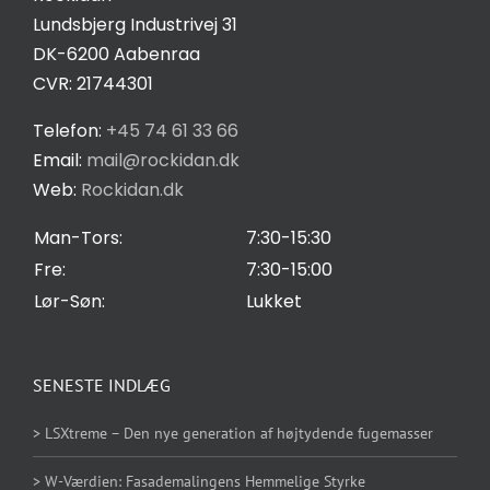
Lundsbjerg Industrivej 31
Salgs- og leveringsbetingelser
DK-6200 Aabenraa
CVR: 21744301
Privatlivspolitik
Telefon:
+45 74 61 33 66
Email:
mail@rockidan.dk
Web:
Rockidan.dk
Cookie Indstilling
Man-Tors:
7:30-15:30
Fre:
7:30-15:00
Lør-Søn:
Lukket
SENESTE INDLÆG
> LSXtreme – Den nye generation af højtydende fugemasser
> W-Værdien: Fasademalingens Hemmelige Styrke