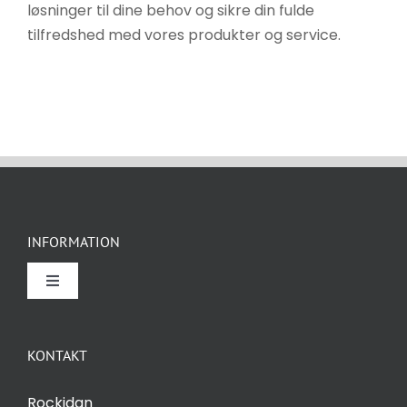
løsninger til dine behov og sikre din fulde
tilfredshed med vores produkter og service.
INFORMATION
Toggle
Navigation
Om Rockidan
KONTAKT
Kontakt
Rockidan