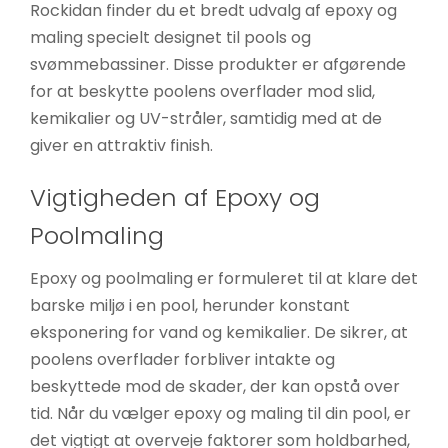
Rockidan finder du et bredt udvalg af epoxy og
øger du
maling specielt designet til pools og
chancen
svømmebassiner. Disse produkter er afgørende
for at se
for at beskytte poolens overflader mod slid,
personligt
kemikalier og UV-stråler, samtidig med at de
tilpasset
indhold og
giver en attraktiv finish.
tilbud.
Vigtigheden af Epoxy og
Poolmaling
Epoxy og poolmaling er formuleret til at klare det
barske miljø i en pool, herunder konstant
eksponering for vand og kemikalier. De sikrer, at
poolens overflader forbliver intakte og
beskyttede mod de skader, der kan opstå over
tid. Når du vælger epoxy og maling til din pool, er
det vigtigt at overveje faktorer som holdbarhed,