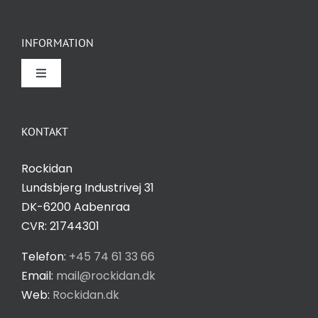
INFORMATION
Toggle
Navigation
Om Rockidan
KONTAKT
Kontakt
Rockidan
Lundsbjerg Industrivej 31
Salgs- og leveringsbetingelser
DK-6200 Aabenraa
CVR: 21744301
Privatlivspolitik
Telefon:
+45 74 61 33 66
Email:
mail@rockidan.dk
Web:
Rockidan.dk
Cookie Indstilling