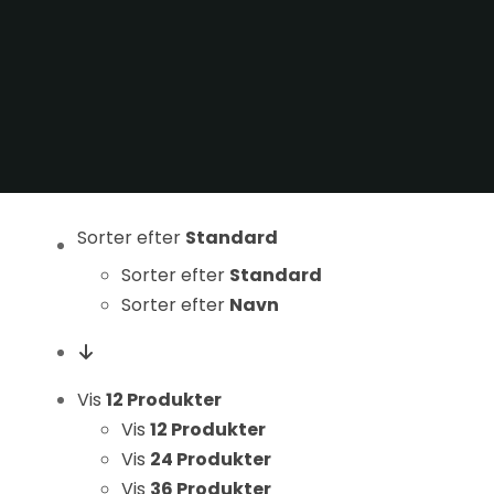
Statistikker
For at vi kan
forbedre
hjemmesidens
funktionalitet
og struktur, ud
fra hvordan
hjemmesiden
Sorter efter
Standard
bruges.
Sorter efter
Standard
Sorter efter
Navn
Oplevelse
For at vores
hjemmeside
Vis
12 Produkter
skal fungere
Vis
12 Produkter
så godt som
muligt under
Vis
24 Produkter
dit besøg.
Vis
36 Produkter