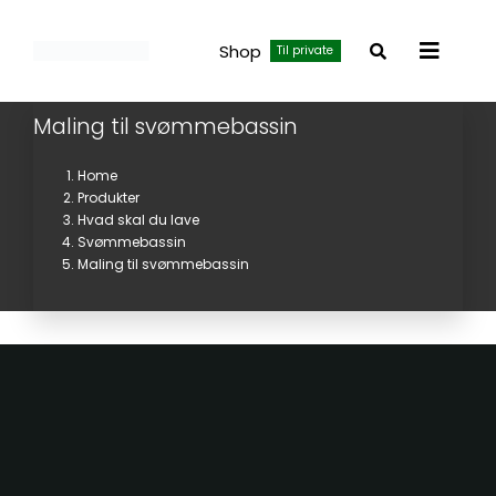
Skip
to
Shop
Til private
Toggle
content
Navigat
Maling til svømmebassin
Home
Produkter
Hvad skal du lave
Svømmebassin
Maling til svømmebassin