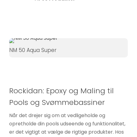
Hvis du
nægter disse
cookies,
forsvinder
nogle
funktioner fra
NM 50 Aqua Super
hjemmesiden.
Marketing
Ved at
Rockidan: Epoxy og Maling til
dele dine
interesser
Pools og Svømmebassiner
og
adfærd,
Når det drejer sig om at vedligeholde og
når du
opretholde din pools udseende og funktionalitet,
besøger
er det vigtigt at vælge de rigtige produkter. Hos
vores side,