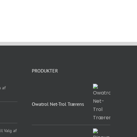
PRODUKTER
 af
Owatrol Net-Trol Trærens
l Valg af