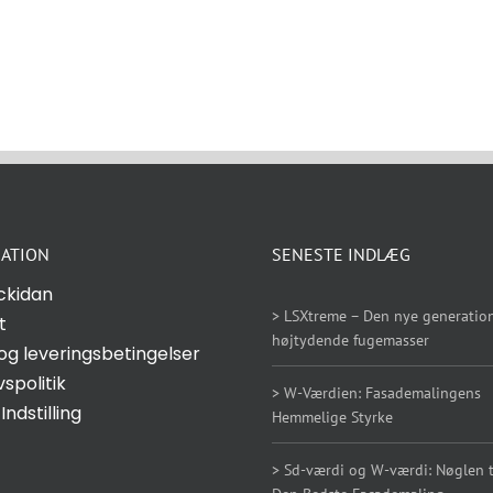
ATION
SENESTE INDLÆG
ckidan
> LSXtreme – Den nye generation
t
højtydende fugemasser
og leveringsbetingelser
vspolitik
> W-Værdien: Fasademalingens
Indstilling
Hemmelige Styrke
> Sd-værdi og W-værdi: Nøglen ti