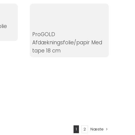
lie
ProGOLD
Afdækningsfolie/papir Med
tape 18 cm
1
2
Næste