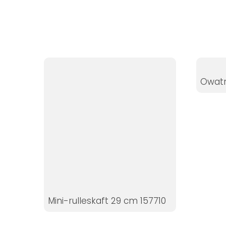
Statistikker
For at vi kan
forbedre
hjemmesidens
funktionalitet
og struktur, ud
Owatr
fra hvordan
hjemmesiden
bruges.
Oplevelse
For at vores
hjemmeside
skal fungere
så godt som
Mini-rulleskaft 29 cm 157710
muligt under
dit besøg.