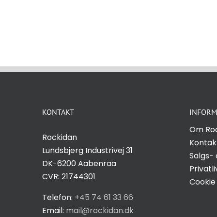
øger du
chancen
for at se
personligt
tilpasset
indhold og
tilbud.
KONTAKT
INFORM
Om Ro
Rockidan
Kontak
Lundsbjerg Industrivej 31
Salgs- 
DK-6200 Aabenraa
Privatli
CVR: 21744301
Cookie 
Telefon:
+45 74 61 33 66
Email:
mail@rockidan.dk