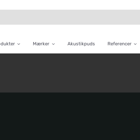
odukter
Mærker
Akustikpuds
Referencer