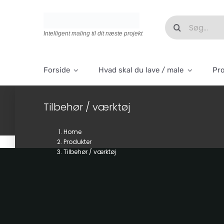
Skip
to
Søg
content
efter:
Intelligent maling til dit næste projekt
Forside
Hvad skal du lave / male
Pr
Tilbehør / værktøj
Home
Produkter
Tilbehør / værktøj