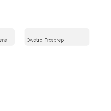
ens
Owatrol Træprep