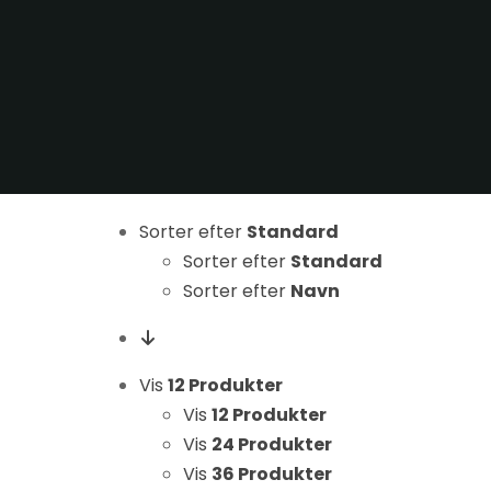
Sorter efter
Standard
Nødvendige
Sorter efter
Standard
Disse cookies
er ikke
Sorter efter
Navn
valgfrie. De er
nødvendige
for at
Vis
12 Produkter
hjemmesiden
Vis
12 Produkter
kan fungere.
Vis
24 Produkter
Vis
36 Produkter