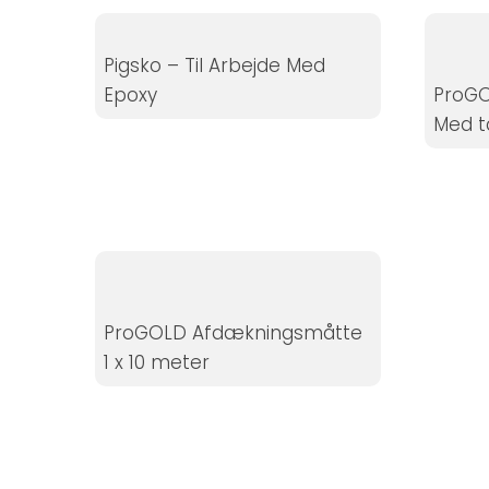
Hvis du
nægter disse
Pigsko – Til Arbejde Med
cookies,
Epoxy
ProGO
forsvinder
Med t
nogle
funktioner fra
hjemmesiden.
Marketing
Ved at
dele dine
ProGOLD Afdækningsmåtte
interesser
1 x 10 meter
og
adfærd,
når du
besøger
vores side,