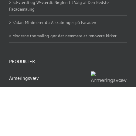
> Sd-værdi og W-værdi: Nøglen til Valg af Den Bedste
Facademaling
> Sådan Minimerer du Afskalninger på Facaden
> Moderne træmaling gør det nemmere at renovere kirker
PRODUKTER
Armeringsvæv
Beckers Scotte R2 Loftmaling
AB-ZEROPUR 837 AS 2K-Polyurethan
Belægning