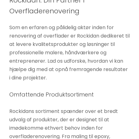
Rockidan: Din Partner i
øger du
Overfladerenovering
chancen
for at se
Som en erfaren og pålidelig aktør inden for
personligt
renovering af overflader er Rockidan dedikeret til
tilpasset
at levere kvalitetsprodukter og løsninger til
indhold og
tilbud.
professionelle malere, håndværkere og
entreprenører. Lad os udforske, hvordan vi kan
hjælpe dig med at opnå fremragende resultater
i dine projekter.
Omfattende Produktsortiment
Rockidans sortiment spænder over et bredt
udvalg af produkter, der er designet til at
imødekomme ethvert behov inden for
overfladerenovering. Fra maling til epoxy,