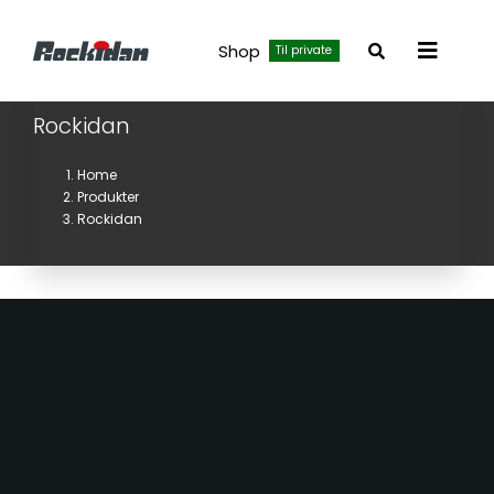
Skip
to
Shop
Til private
Toggle
content
Navigat
Rockidan
Home
Produkter
Rockidan