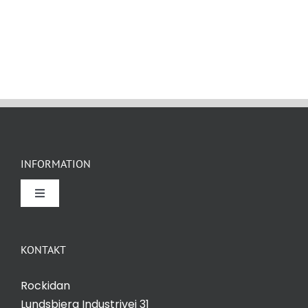
INFORMATION
Toggle
Navigation
Om Rockidan
KONTAKT
Kontakt
Rockidan
Lundsbjerg Industrivej 31