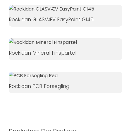
Hvis du
nægter disse
Rockidan GLASVÆV EasyPaint G145
cookies,
forsvinder
nogle
funktioner fra
hjemmesiden.
Rockidan Mineral Finspartel
Marketing
Ved at
dele dine
Rockidan PCB Forsegling
interesser
og
adfærd,
når du
besøger
vores side,