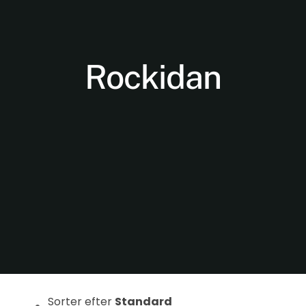
Rockidan
Nødvendige
Disse cookies
er ikke
valgfrie. De er
nødvendige
for at
hjemmesiden
kan fungere.
Sorter efter
Standard