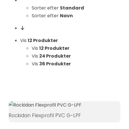
Statistikker
Sorter efter
Standard
For at vi kan
Sorter efter
Navn
forbedre
hjemmesidens
funktionalitet
Vis
12 Produkter
og struktur, ud
fra hvordan
Vis
12 Produkter
hjemmesiden
Vis
24 Produkter
bruges.
Vis
36 Produkter
Oplevelse
For at vores
hjemmeside
skal fungere
så godt som
Rockidan Flexprofil PVC G-LPF
muligt under
dit besøg.