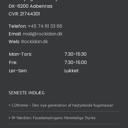
Salgs- og leveringsbetingelser
DK-6200 Aabenraa
CVR: 21744301
Privatlivspolitik
Telefon:
+45 74 61 33 66
Email:
mail@rockidan.dk
Web:
Rockidan.dk
Cookie Indstilling
Man-Tors:
7:30-15:30
Fre:
7:30-15:00
Lør-Søn:
Lukket
SENESTE INDLÆG
> LSXtreme – Den nye generation af højtydende fugemasser
> W-Værdien: Fasademalingens Hemmelige Styrke