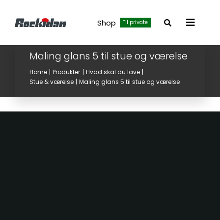
Skip
to
Shop
Til private
Toggle
content
Navigat
Maling glans 5 til stue og værelse
Home
Produkter
Hvad skal du lave
Stue & værelse
Maling glans 5 til stue og værelse