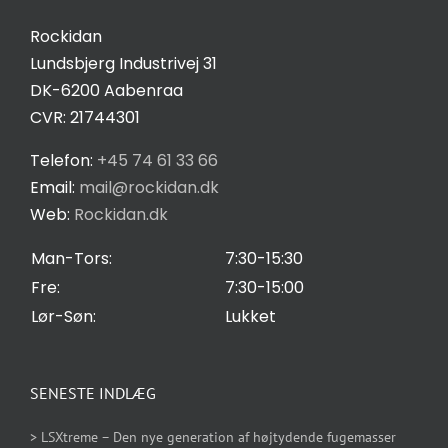
Kontakt
Rockidan
Lundsbjerg Industrivej 31
Salgs- og leveringsbetingelser
DK-6200 Aabenraa
CVR: 21744301
Privatlivspolitik
Telefon:
+45 74 61 33 66
Email:
mail@rockidan.dk
Web:
Rockidan.dk
Cookie Indstilling
Man-Tors:
7:30-15:30
Fre:
7:30-15:00
Lør-Søn:
Lukket
SENESTE INDLÆG
> LSXtreme – Den nye generation af højtydende fugemasser