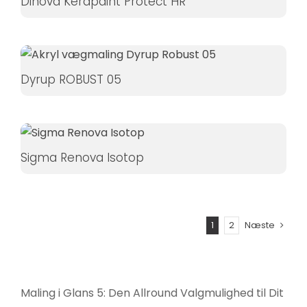
Dinova Kerapaint Protect HR
øger du
chancen
for at se
personligt
Dyrup ROBUST 05
tilpasset
indhold og
tilbud.
Sigma Renova Isotop
1
2
Næste
Maling i Glans 5: Den Allround Valgmulighed til Dit