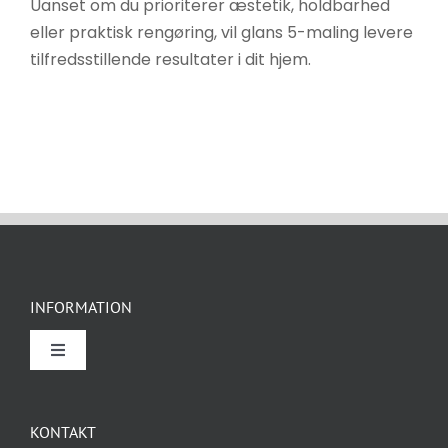
Uanset om du prioriterer æstetik, holdbarhed
eller praktisk rengøring, vil glans 5-maling levere
tilfredsstillende resultater i dit hjem.
INFORMATION
Toggle
Navigation
Om Rockidan
KONTAKT