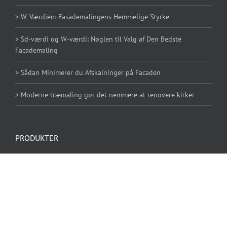
> W-Værdien: Fasademalingens Hemmelige Styrke
> Sd-værdi og W-værdi: Nøglen til Valg af Den Bedste
Facademaling
> Sådan Minimerer du Afskalninger på Facaden
> Moderne træmaling gør det nemmere at renovere kirker
PRODUKTER
Dinova Faloxan FZ Facademaling
Dinova Si Fusion Facademaling FZ