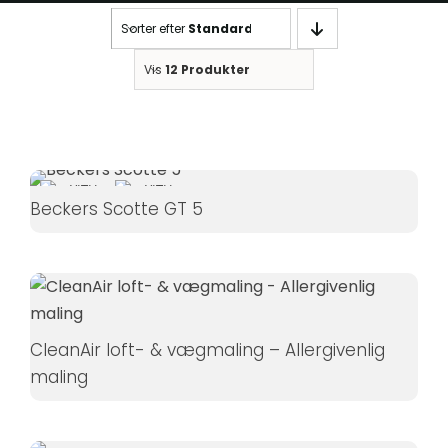
Statistikker
Sorter efter
Standard
For at vi kan
forbedre
Vis
12 Produkter
hjemmesidens
funktionalitet
og struktur, ud
fra hvordan
hjemmesiden
Beckers Scotte GT 5
bruges.
Oplevelse
For at vores
hjemmeside
CleanAir loft- & vægmaling – Allergivenlig
skal fungere
maling
så godt som
muligt under
dit besøg.