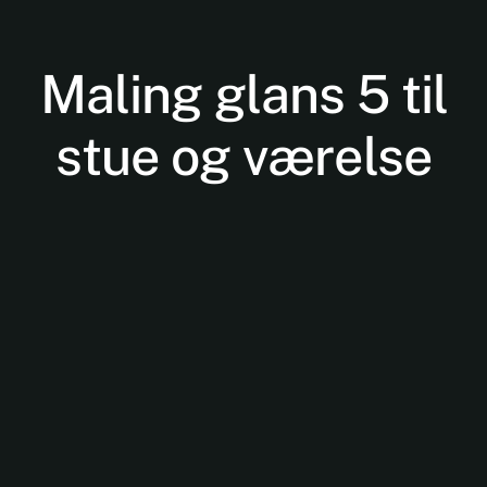
Maling glans 5 til
stue og værelse
Nødvendige
Disse cookies
er ikke
valgfrie. De er
nødvendige
for at
hjemmesiden
kan fungere.