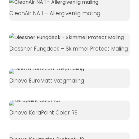
Hvis du
nægter disse
CleanAir NA 1 – Allergivenlig maling
cookies,
forsvinder
nogle
funktioner fra
Diessner Fungdeck – Skimmel Protect Maling
hjemmesiden.
Marketing
Dinova EuroMatt vægmaling
Ved at
dele dine
interesser
og
Dinova KeraPaint Color RS
adfærd,
når du
besøger
vores side,