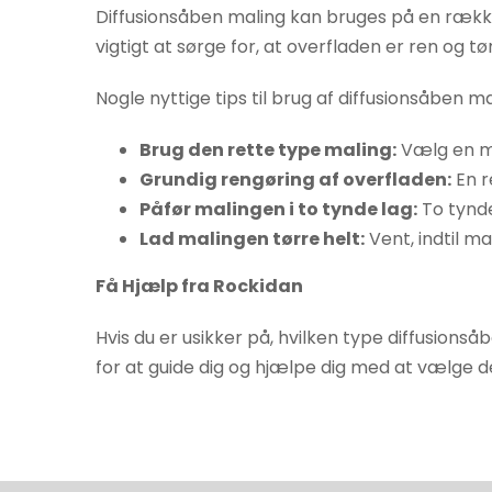
Diffusionsåben maling kan bruges på en række
øger du
vigtigt at sørge for, at overfladen er ren og tør
chancen
for at se
Nogle nyttige tips til brug af diffusionsåben ma
personligt
tilpasset
Brug den rette type maling:
Vælg en mal
indhold og
Grundig rengøring af overfladen:
En r
tilbud.
Påfør malingen i to tynde lag:
To tynde
Lad malingen tørre helt:
Vent, indtil m
Få Hjælp fra Rockidan
Hvis du er usikker på, hvilken type diffusions
for at guide dig og hjælpe dig med at vælge d