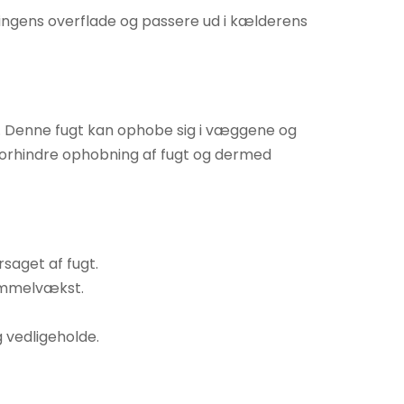
ingens overflade og passere ud i kælderens
nd. Denne fugt kan ophobe sig i væggene og
t forhindre ophobning af fugt og dermed
saget af fugt.
kimmelvækst.
 vedligeholde.