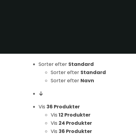
Sorter efter
Standard
Nødvendige
Sorter efter
Standard
Disse cookies
er ikke
Sorter efter
Navn
valgfrie. De er
nødvendige
for at
Vis
36 Produkter
hjemmesiden
Vis
12 Produkter
kan fungere.
Vis
24 Produkter
Vis
36 Produkter