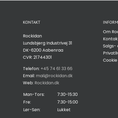
KONTAKT
INFORM
Om Ro
Rockidan
Kontak
Lundsbjerg Industrivej 31
Salgs- 
DK-6200 Aabenraa
Privatli
CVR: 21744301
Cookie 
Telefon:
+45 74 61 33 66
Email:
mail@rockidan.dk
Web:
Rockidan.dk
Man-Tors:
7:30-15:30
Fre:
7:30-15:00
Lør-Søn:
Lukket