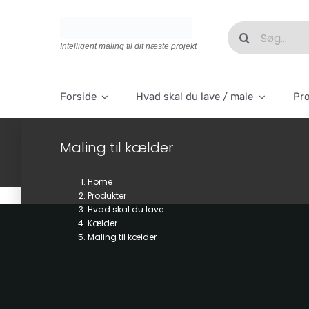
Skip
to
Søg
content
efter:
Intelligent maling til dit næste projekt
Forside
Hvad skal du lave / male
Pr
Maling til kælder
Home
Produkter
Hvad skal du lave
Kælder
Maling til kælder