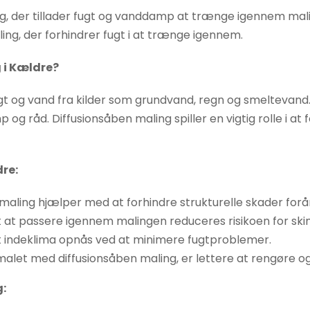
ng, der tillader fugt og vanddamp at trænge igennem mal
aling, der forhindrer fugt i at trænge igennem.
 i Kældre?
 fugt og vand fra kilder som grundvand, regn og smelteva
og råd. Diffusionsåben maling spiller en vigtig rolle i a
dre:
maling hjælper med at forhindre strukturelle skader forår
gt at passere igennem malingen reduceres risikoen for s
t indeklima opnås ved at minimere fugtproblemer.
malet med diffusionsåben maling, er lettere at rengøre og
: