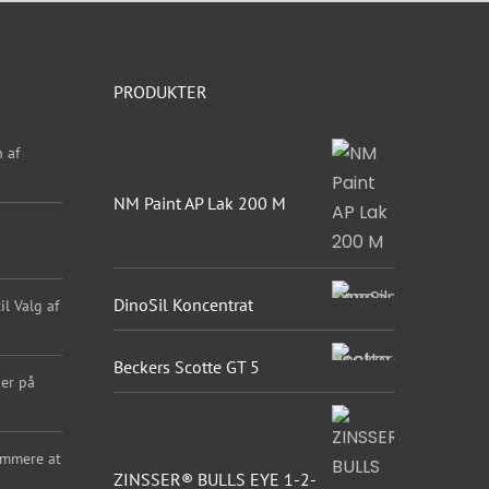
PRODUKTER
 af
NM Paint AP Lak 200 M
DinoSil Koncentrat
l Valg af
Beckers Scotte GT 5
er på
emmere at
ZINSSER® BULLS EYE 1-2-