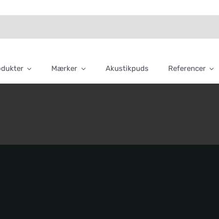
odukter
Mærker
Akustikpuds
Referencer