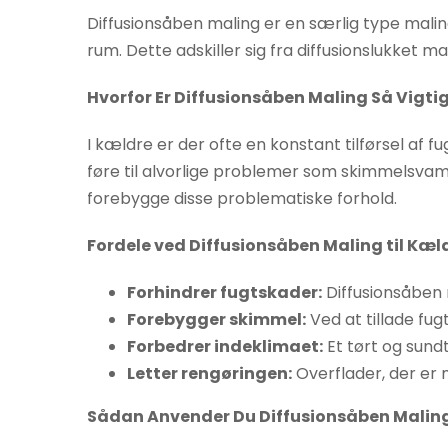
Hvis du
Diffusionsåben maling er en særlig type mali
nægter disse
rum. Dette adskiller sig fra diffusionslukket m
cookies,
forsvinder
Hvorfor Er Diffusionsåben Maling Så Vigtig
nogle
funktioner fra
I kældre er der ofte en konstant tilførsel af
hjemmesiden.
føre til alvorlige problemer som skimmelsvamp 
forebygge disse problematiske forhold.
Marketing
Fordele ved Diffusionsåben Maling til Kæl
Ved at
dele dine
Forhindrer fugtskader:
Diffusionsåben 
interesser
Forebygger skimmel:
Ved at tillade fu
og
Forbedrer indeklimaet:
Et tørt og sund
adfærd,
Letter rengøringen:
Overflader, der er 
når du
besøger
Sådan Anvender Du Diffusionsåben Maling
vores side,