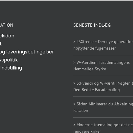
ATION
SENESTE INDLÆG
ckidan
> LSXtreme – Den nye generation
t
højtydende fugemasser
og leveringsbetingelser
vspolitik
> W-Værdien: Fasademalingens
Indstilling
Hemmelige Styrke
> Sd-værdi og W-værdi: Nøglen ti
Den Bedste Facademaling
> Sådan Minimerer du Afskalning
Facaden
> Moderne træmaling gør det n
renovere kirker