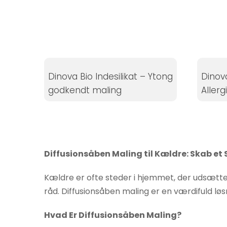
Statistikker
For at vi kan
forbedre
hjemmesidens
funktionalitet
og struktur, ud
Dinova Bio Indesilikat – Ytong
Dinova
fra hvordan
godkendt maling
Allerg
hjemmesiden
bruges.
Oplevelse
Diffusionsåben Maling til Kældre: Skab e
For at vores
hjemmeside
Kældre er ofte steder i hjemmet, der udsætte
skal fungere
råd. Diffusionsåben maling er en værdifuld lø
så godt som
muligt under
Hvad Er Diffusionsåben Maling?
dit besøg.