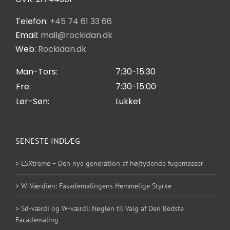
Privatlivspolitik
Telefon:
+45 74 61 33 66
Email:
mail@rockidan.dk
Web:
Rockidan.dk
Cookie Indstilling
Man-Tors:
7:30-15:30
Fre:
7:30-15:00
Lør-Søn:
Lukket
SENESTE INDLÆG
> LSXtreme – Den nye generation af højtydende fugemasser
> W-Værdien: Fasademalingens Hemmelige Styrke
> Sd-værdi og W-værdi: Nøglen til Valg af Den Bedste
Facademaling