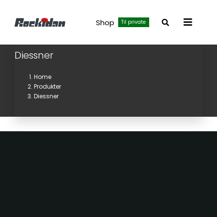
Skip
to
Shop
Til private
Toggle
content
Navigat
Diessner
Home
Produkter
Diessner