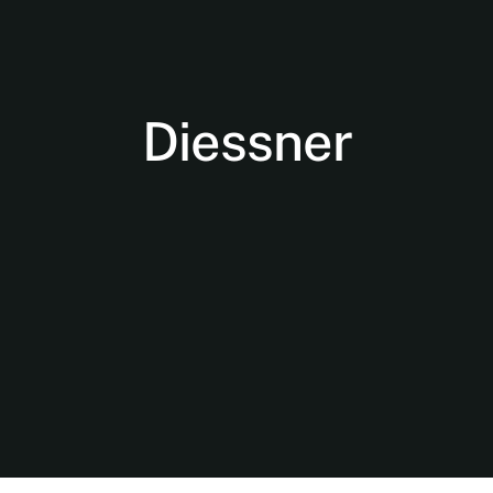
Diessner
Nødvendige
Disse cookies
er ikke
valgfrie. De er
nødvendige
for at
hjemmesiden
kan fungere.