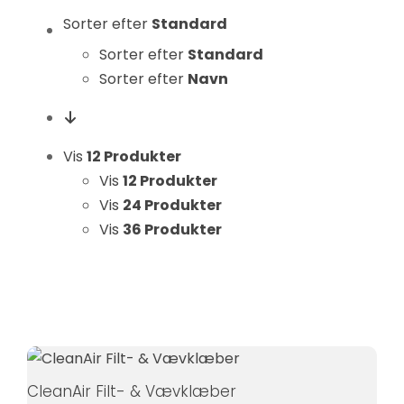
Statistikker
Sorter efter
Standard
For at vi kan
Sorter efter
Standard
forbedre
Sorter efter
Navn
hjemmesidens
funktionalitet
og struktur, ud
fra hvordan
Vis
12 Produkter
hjemmesiden
Vis
12 Produkter
bruges.
Vis
24 Produkter
Vis
36 Produkter
Oplevelse
For at vores
hjemmeside
skal fungere
så godt som
muligt under
CleanAir Filt- & Vævklæber
dit besøg.