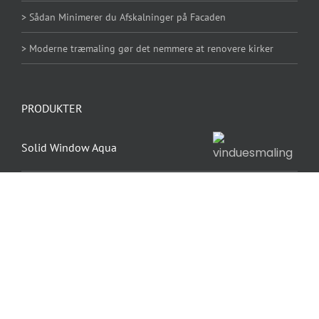
> Sådan Minimerer du Afskalninger på Facaden
> Moderne træmaling gør det nemmere at renovere kirker
PRODUKTER
Solid Window Aqua
Sigma Renova Træprimer
AB-ZEROPOX 805 RAPID 2K-Epoxy
Binder