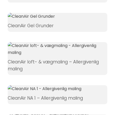
Hvis du
nægter disse
cookies,
forsvinder
CleanAir Gel Grunder
nogle
funktioner fra
hjemmesiden.
Marketing
CleanAir loft- & vægmaling – Allergivenlig
Ved at
maling
dele dine
interesser
og
adfærd,
CleanAir NA 1 – Allergivenlig maling
når du
besøger
vores side,