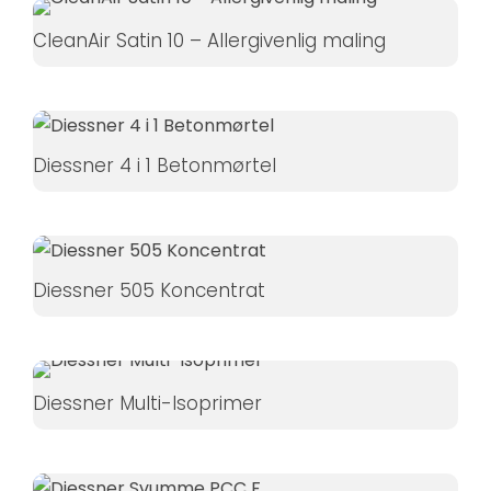
øger du
CleanAir Satin 10 – Allergivenlig maling
chancen
for at se
personligt
tilpasset
indhold og
Diessner 4 i 1 Betonmørtel
tilbud.
Diessner 505 Koncentrat
Diessner Multi-Isoprimer