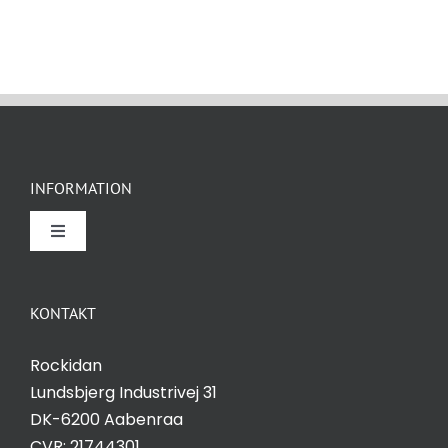
INFORMATION
Toggle
Navigation
Om Rockidan
KONTAKT
Kontakt
Rockidan
Lundsbjerg Industrivej 31
Salgs- og leveringsbetingelser
DK-6200 Aabenraa
CVR: 21744301