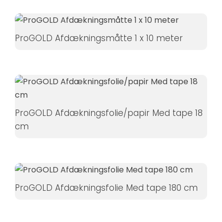
Hvis du
nægter disse
cookies,
ProGOLD Afdækningsmåtte 1 x 10 meter
forsvinder
nogle
funktioner fra
hjemmesiden.
ProGOLD Afdækningsfolie/papir Med tape 18
Marketing
cm
Ved at
dele dine
interesser
og
adfærd,
ProGOLD Afdækningsfolie Med tape 180 cm
når du
besøger
vores side,