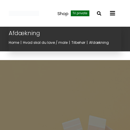
Skip
to
Shop
Til private
Toggle
content
Navigat
Afdækning
Home
Hvad skal du lave / male
Tilbehør
Afdækning