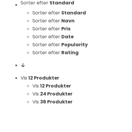
Sorter efter
Standard
Statistikker
For at vi kan
Sorter efter
Standard
forbedre
Sorter efter
Navn
hjemmesidens
Sorter efter
Pris
funktionalitet
Sorter efter
Date
og struktur, ud
Sorter efter
Popularity
fra hvordan
Sorter efter
Rating
hjemmesiden
bruges.
Vis
12 Produkter
Oplevelse
Vis
12 Produkter
For at vores
Vis
24 Produkter
hjemmeside
Vis
36 Produkter
skal fungere
så godt som
muligt under
dit besøg.