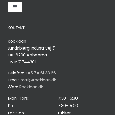
Toggle
Navigation
Om Rockidan
KONTAKT
Kontakt
Rockidan
Lundsbjerg Industrivej 31
Salgs- og leveringsbetingelser
DK-6200 Aabenraa
CVR: 21744301
Privatlivspolitik
Telefon:
+45 74 61 33 66
Email:
mail@rockidan.dk
Web:
Rockidan.dk
Cookie Indstilling
Man-Tors:
7:30-15:30
Fre:
7:30-15:00
Lør-Søn:
Lukket