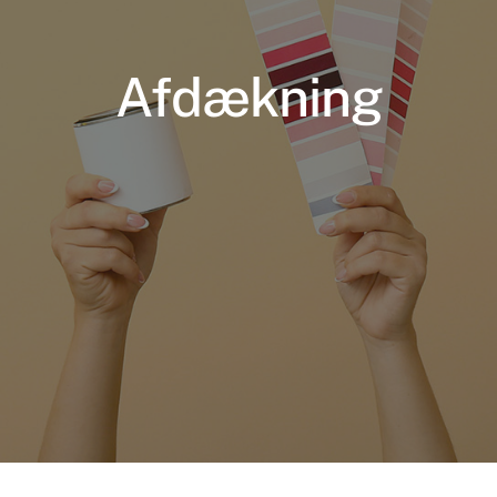
Afdækning
Nødvendige
Disse cookies
er ikke
valgfrie. De er
nødvendige
for at
hjemmesiden
kan fungere.