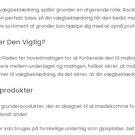
ægbeklædning, spiller grunder en afgørende rolle. Rocki
e en perfekt base, så din vægbeklædning får den bedst mu
ns sortiment af grunder kan hjælpe dig med at opnå profe
er Den Vigtig?
erfladen før hovedmalingen for at forberede den til mal
e mellem underlaget og malingen, hvilket sikrer, at mal
mer til vægbeklædning, da det sikrer, at din vægbeklædnin
rprodukter
 grunderprodukter, der er designet til at imødekomme for
andt andet:
der kan bruges på forskellige underlag som gipsplader, be