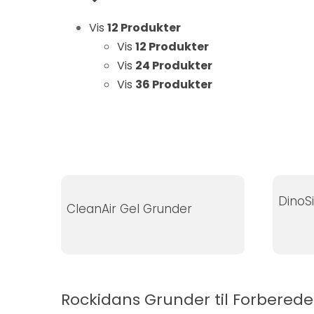
Statistikker
Vis
12 Produkter
For at vi kan
forbedre
Vis
12 Produkter
hjemmesidens
Vis
24 Produkter
funktionalitet
Vis
36 Produkter
og struktur, ud
fra hvordan
hjemmesiden
bruges.
DinoS
Oplevelse
CleanAir Gel Grunder
For at vores
hjemmeside
skal fungere
så godt som
muligt under
Rockidans Grunder til Forbered
dit besøg.