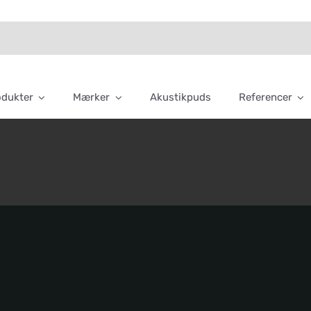
odukter
Mærker
Akustikpuds
Referencer