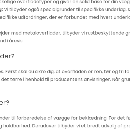
ellige overfladetyper og giver en solid base for din væ
g:
Vi tilbyder også specialgrunder til specifikke underlag,
pecifikke udfordringer, der er forbundet med hvert underl
jder med metaloverflader, tilbyder vi rustbeskyttende gr
d i årevis.
nder?
 Først skal du sikre dig, at overfladen er ren, tør og fri 
et tørre i henhold til producentens anvisninger. Når grund
er?
under til forberedelse af vægge før beklædning. For det fø
og holdbarhed. Derudover tilbyder vi et bredt udvalg af pro