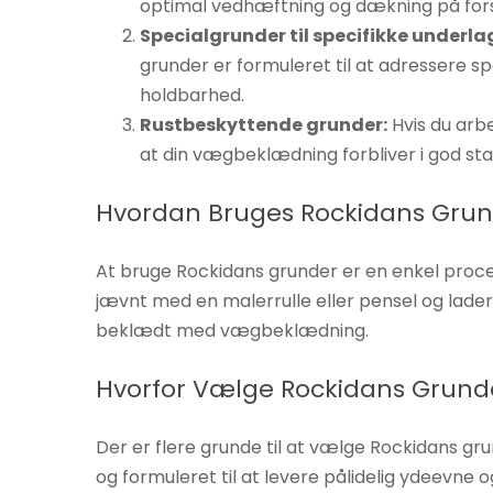
optimal vedhæftning og dækning på forsk
øger du
Specialgrunder til specifikke underla
chancen
grunder er formuleret til at adressere s
for at se
holdbarhed.
personligt
Rustbeskyttende grunder:
Hvis du arbe
tilpasset
at din vægbeklædning forbliver i god stan
indhold og
tilbud.
Hvordan Bruges Rockidans Gru
At bruge Rockidans grunder er en enkel proces.
jævnt med en malerrulle eller pensel og lader d
beklædt med vægbeklædning.
Hvorfor Vælge Rockidans Grund
Der er flere grunde til at vælge Rockidans gr
og formuleret til at levere pålidelig ydeevne 