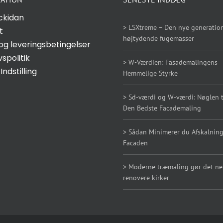
ckidan
> LSXtreme – Den nye generation
t
højtydende fugemasser
og leveringsbetingelser
vspolitik
> W-Værdien: Fasademalingens
Indstilling
Hemmelige Styrke
> Sd-værdi og W-værdi: Nøglen ti
Den Bedste Facademaling
> Sådan Minimerer du Afskalning
Facaden
> Moderne træmaling gør det n
renovere kirker