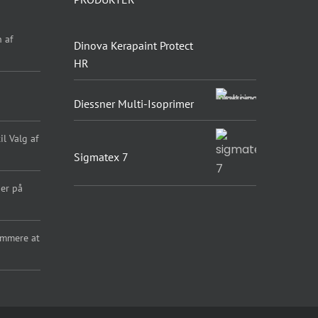
 af
Dinova Kerapaint Protect
HR
Diessner Multi-Isoprimer
l Valg af
Sigmatex 7
er på
emmere at