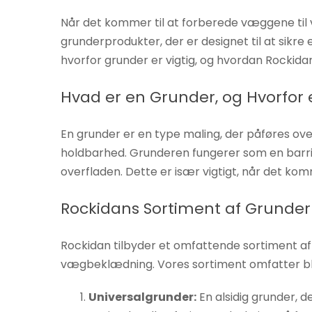
Hvis du
Når det kommer til at forberede væggene til v
nægter disse
grunderprodukter, der er designet til at sikr
cookies,
hvorfor grunder er vigtig, og hvordan Rockida
forsvinder
nogle
Hvad er en Grunder, og Hvorfor 
funktioner fra
hjemmesiden.
En grunder er en type maling, der påføres ov
holdbarhed. Grunderen fungerer som en barrier
Marketing
overfladen. Dette er især vigtigt, når det kom
Ved at
dele dine
Rockidans Sortiment af Grunde
interesser
og
Rockidan tilbyder et omfattende sortiment af
adfærd,
vægbeklædning. Vores sortiment omfatter bl
når du
besøger
Universalgrunder:
En alsidig grunder, 
vores side,