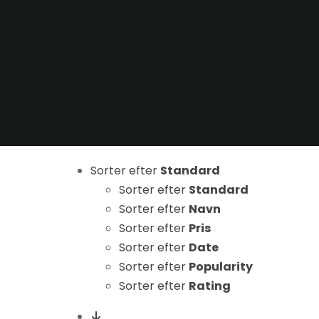
Nødvendige
Sorter efter
Standard
Disse cookies
er ikke
Sorter efter
Standard
valgfrie. De er
Sorter efter
Navn
nødvendige
Sorter efter
Pris
for at
Sorter efter
Date
hjemmesiden
Sorter efter
Popularity
kan fungere.
Sorter efter
Rating