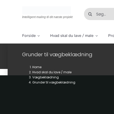
Skip
to
Søg
content
efter:
Intelligent maling til dit næste projekt
Forside
Hvad skal du lave / male
Pr
Grunder til vægbeklædning
Home
Hvad skal du lave / male
Vægbeklædning
Grunder til vægbeklædning