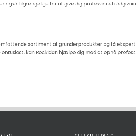
er også tilgængelige for at give dig professionel rådgivn
s omfattende sortiment af grunderprodukter og få eksper
entusiast, kan Rockidan hjælpe dig med at opnå professi
ATION
SENESTE INDLÆG