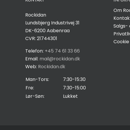
Om Ro
Rockidan
Kontak
Lundsbjerg Industrivej 31
Salgs- 
DK-6200 Aabenraa
Privatli
CVR: 21744301
Cookie 
Telefon:
+45 74 61 33 66
Email:
mail@rockidan.dk
Web:
Rockidan.dk
Man-Tors:
7:30-15:30
Fre:
7:30-15:00
Lør-Søn:
Lukket