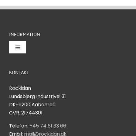
INFORMATION
Toggle
Navigation
Om Rockidan
KONTAKT
Kontakt
Rockidan
Lundsbjerg Industrivej 31
Salgs- og leveringsbetingelser
DK-6200 Aabenraa
CVR: 21744301
Privatlivspolitik
Telefon:
+45 74 61 33 66
Email:
mail@rockidan.dk