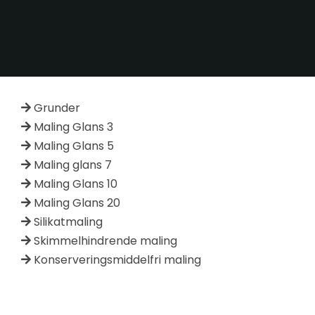
Statistikker
For at vi kan
forbedre
hjemmesidens
funktionalitet
og struktur, ud
Grunder
fra hvordan
Maling Glans 3
hjemmesiden
Maling Glans 5
bruges.
Maling glans 7
Maling Glans 10
Oplevelse
Maling Glans 20
For at vores
Silikatmaling
hjemmeside
Skimmelhindrende maling
skal fungere
Konserveringsmiddelfri maling
så godt som
muligt under
dit besøg.