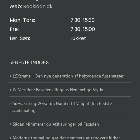
Web:
Rockidan.dk
Cookie Indstilling
Man-Tors:
7:30-15:30
Fre:
7:30-15:00
Lør-Søn:
Lukket
SENESTE INDLÆG
> LSXtreme – Den nye generation af højtydende fugemasser
> W-Værdien: Fasademalingens Hemmelige Styrke
> Sd-værdi og W-værdi: Nøglen til Valg af Den Bedste
Facademaling
> Sådan Minimerer du Afskalninger på Facaden
> Moderne træmaling gør det nemmere at renovere kirker