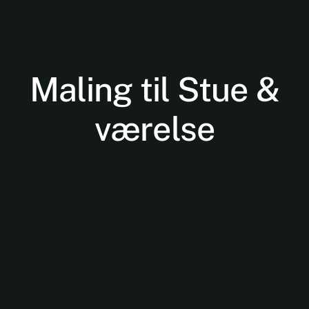
Maling til Stue &
værelse
Nødvendige
Disse cookies
er ikke
valgfrie. De er
nødvendige
for at
hjemmesiden
kan fungere.