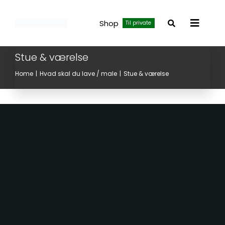
Skip
to
Shop
Til private
Toggle
content
Navigat
Stue & værelse
Home
Hvad skal du lave / male
Stue & værelse