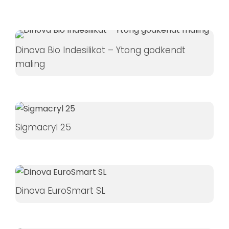
øger du
chancen
for at se
personligt
Dinova Bio Indesilikat – Ytong godkendt
tilpasset
maling
indhold og
tilbud.
Sigmacryl 25
Dinova EuroSmart SL