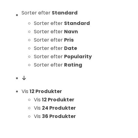
Hvis du
Sorter efter
Standard
nægter disse
cookies,
Sorter efter
Standard
forsvinder
Sorter efter
Navn
nogle
Sorter efter
Pris
funktioner fra
Sorter efter
Date
hjemmesiden.
Sorter efter
Popularity
Sorter efter
Rating
Marketing
Ved at
dele dine
Vis
12 Produkter
interesser
Vis
12 Produkter
og
Vis
24 Produkter
adfærd,
Vis
36 Produkter
når du
besøger
vores side,