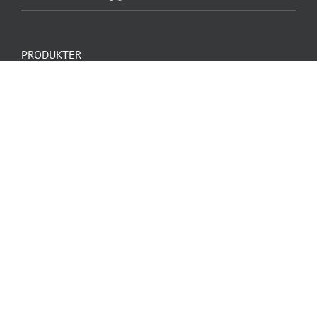
PRODUKTER
GORI Vinduesmaling Dækkende
Træbeskyttelse
Dinova Bio Indesilikat –
Allergivenlig maling
AB-ZEROPOX 860 LS 2K-Epoxy
Ledende lag