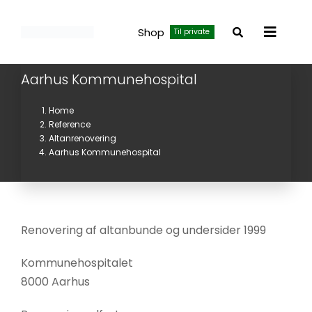
Skip
to
Shop
Til private
Toggle
content
Navigat
Aarhus Kommunehospital
Home
Reference
Altanrenovering
Aarhus Kommunehospital
Renovering af altanbunde og undersider 1999
Kommunehospitalet
8000 Aarhus