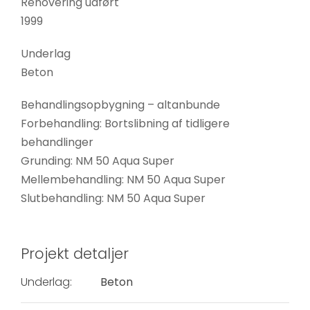
Renovering udført
1999
Underlag
Beton
Behandlingsopbygning – altanbunde
Forbehandling: Bortslibning af tidligere
behandlinger
Nødvendige
Grunding: NM 50 Aqua Super
Disse cookies
Mellembehandling: NM 50 Aqua Super
er ikke
Slutbehandling: NM 50 Aqua Super
valgfrie. De er
nødvendige
for at
Projekt detaljer
hjemmesiden
kan fungere.
Underlag:
Beton