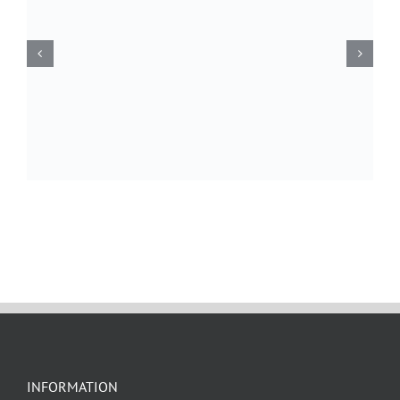
øger du
chancen
for at se
personligt
tilpasset
indhold og
tilbud.
INFORMATION