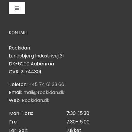
Toggle
Navigation
Om Rockidan
KONTAKT
Kontakt
Rockidan
Lundsbjerg Industrivej 31
Salgs- og leveringsbetingelser
DK-6200 Aabenraa
CVR: 21744301
Privatlivspolitik
Telefon:
+45 74 61 33 66
Email:
mail@rockidan.dk
Web:
Rockidan.dk
Cookie Indstilling
Man-Tors:
7:30-15:30
Fre:
7:30-15:00
Lør-Søn:
Lukket