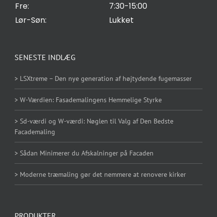
Fre:
7:30-15:00
Lør-Søn:
Lukket
SENESTE INDLÆG
> LSXtreme – Den nye generation af højtydende fugemasser
> W-Værdien: Fasademalingens Hemmelige Styrke
> Sd-værdi og W-værdi: Nøglen til Valg af Den Bedste
Facademaling
> Sådan Minimerer du Afskalninger på Facaden
> Moderne træmaling gør det nemmere at renovere kirker
PRODUKTER