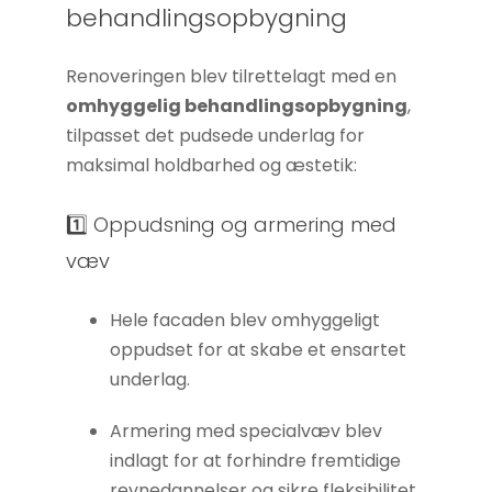
behandlingsopbygning
Hvis du
nægter disse
cookies,
Renoveringen blev tilrettelagt med en
forsvinder
omhyggelig behandlingsopbygning
,
nogle
tilpasset det pudsede underlag for
funktioner fra
maksimal holdbarhed og æstetik:
hjemmesiden.
1️⃣ Oppudsning og armering med
væv
Marketing
Ved at
Hele facaden blev omhyggeligt
dele dine
interesser
oppudset for at skabe et ensartet
og
underlag.
adfærd,
når du
Armering med specialvæv blev
besøger
indlagt for at forhindre fremtidige
vores side,
revnedannelser og sikre fleksibilitet.