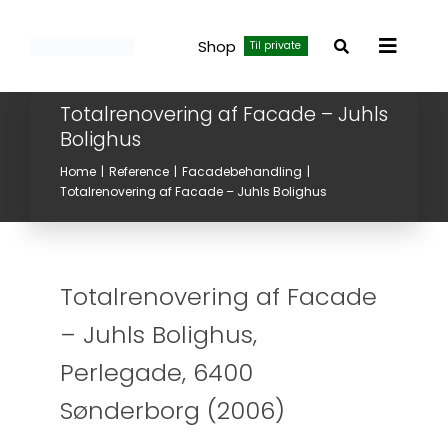
Skip
to
Shop
Til private
Toggle
content
Navigat
Totalrenovering af Facade – Juhls
Bolighus
Home
Reference
Facadebehandling
Totalrenovering af Facade – Juhls Bolighus
Totalrenovering af Facade
– Juhls Bolighus,
Perlegade, 6400
Sønderborg (2006)