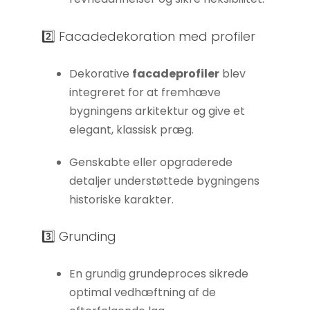
øger du
chancen
2️⃣ Facadedekoration med profiler
for at se
personligt
Dekorative
facadeprofiler
blev
tilpasset
integreret for at fremhæve
indhold og
bygningens arkitektur og give et
tilbud.
elegant, klassisk præg.
Genskabte eller opgraderede
detaljer understøttede bygningens
historiske karakter.
3️⃣ Grunding
En grundig grundeproces sikrede
optimal vedhæftning af de