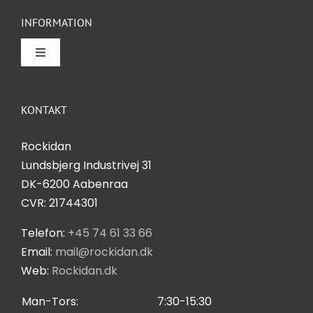
INFORMATION
Toggle
Navigation
Om Rockidan
KONTAKT
Kontakt
Rockidan
Lundsbjerg Industrivej 31
Salgs- og leveringsbetingelser
DK-6200 Aabenraa
CVR: 21744301
Privatlivspolitik
Telefon:
+45 74 61 33 66
Email:
mail@rockidan.dk
Web:
Rockidan.dk
Cookie Indstilling
Man-Tors:
7:30-15:30