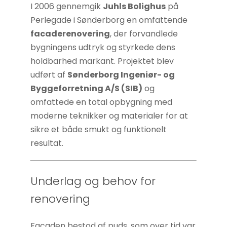
I 2006 gennemgik
Juhls Bolighus
på
Perlegade i Sønderborg en omfattende
facaderenovering
, der forvandlede
bygningens udtryk og styrkede dens
holdbarhed markant. Projektet blev
udført af
Sønderborg Ingeniør- og
Byggeforretning A/S (SIB)
og
omfattede en total opbygning med
Nødvendige
moderne teknikker og materialer for at
Disse cookies
sikre et både smukt og funktionelt
er ikke
resultat.
valgfrie. De er
nødvendige
for at
Underlag og behov for
hjemmesiden
renovering
kan fungere.
Facaden bestod af puds, som over tid var