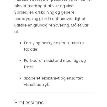
Statistikker
blevet medtaget af vejr og vind.
For at vi kan
Sprækker, afskalning og generel
forbedre
nedbrydning gjorde det nødvendigt at
hjemmesidens
udføre en grundig renovering. Målet var
funktionalitet
at:
og struktur, ud
fra hvordan
Forny og beskytte den klassiske
hjemmesiden
facade
bruges.
Forbedre modstand mod fugt og
frost
Oplevelse
For at vores
Skabe et eksklusivt og ensartet
hjemmeside
visuelt udtryk
skal fungere
så godt som
muligt under
Professionel
dit besøg.