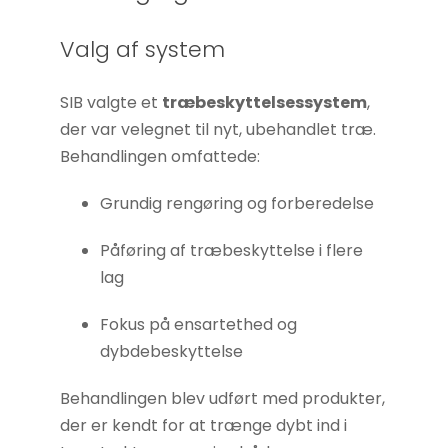
øger du
chancen
Valg af system
for at se
personligt
SIB valgte et
træbeskyttelsessystem
,
tilpasset
der var velegnet til nyt, ubehandlet træ.
indhold og
Behandlingen omfattede:
tilbud.
Grundig rengøring og forberedelse
Påføring af træbeskyttelse i flere
lag
Fokus på ensartethed og
dybdebeskyttelse
Behandlingen blev udført med produkter,
der er kendt for at trænge dybt ind i