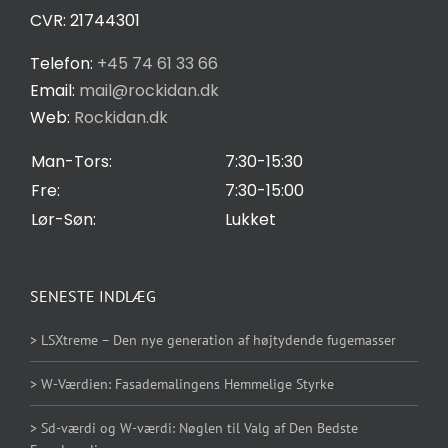
CVR: 21744301
Privatlivspolitik
Telefon:
+45 74 61 33 66
Email:
mail@rockidan.dk
Web:
Rockidan.dk
Cookie Indstilling
Man-Tors:
7:30-15:30
Fre:
7:30-15:00
Lør-Søn:
Lukket
SENESTE INDLÆG
> LSXtreme – Den nye generation af højtydende fugemasser
> W-Værdien: Fasademalingens Hemmelige Styrke
> Sd-værdi og W-værdi: Nøglen til Valg af Den Bedste