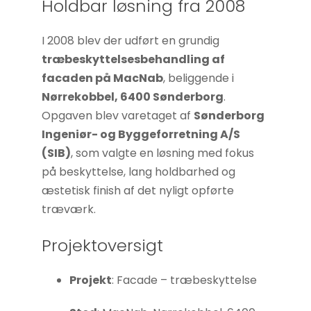
Holdbar løsning fra 2008
I 2008 blev der udført en grundig
træbeskyttelsesbehandling af
facaden på MacNab
, beliggende i
Nørrekobbel, 6400 Sønderborg
.
Opgaven blev varetaget af
Sønderborg
Ingeniør- og Byggeforretning A/S
Nødvendige
(SIB)
, som valgte en løsning med fokus
Disse cookies
på beskyttelse, lang holdbarhed og
er ikke
æstetisk finish af det nyligt opførte
valgfrie. De er
træværk.
nødvendige
for at
Projektoversigt
hjemmesiden
kan fungere.
Projekt
: Facade – træbeskyttelse