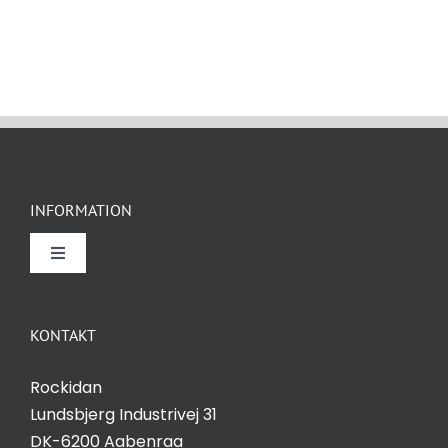
INFORMATION
Toggle
Navigation
Om Rockidan
KONTAKT
Kontakt
Rockidan
Lundsbjerg Industrivej 31
Salgs- og leveringsbetingelser
DK-6200 Aabenraa