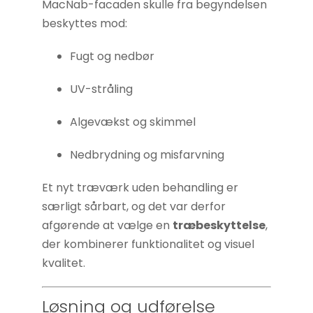
MacNab-facaden skulle fra begyndelsen
Hvis du
beskyttes mod:
nægter disse
cookies,
Fugt og nedbør
forsvinder
nogle
UV-stråling
funktioner fra
hjemmesiden.
Algevækst og skimmel
Nedbrydning og misfarvning
Marketing
Ved at
Et nyt træværk uden behandling er
dele dine
særligt sårbart, og det var derfor
interesser
afgørende at vælge en
træbeskyttelse
,
og
der kombinerer funktionalitet og visuel
adfærd,
kvalitet.
når du
besøger
Løsning og udførelse
vores side,