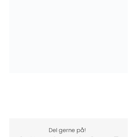
Træfacade på dansk sommerhus
Del gerne på!