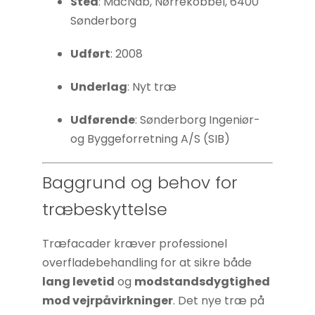
Sted
: MacNab, Nørrekobbel, 6400
Statistikker
Sønderborg
For at vi kan
forbedre
Udført
: 2008
hjemmesidens
funktionalitet
Underlag
: Nyt træ
og struktur, ud
fra hvordan
Udførende
: Sønderborg Ingeniør-
hjemmesiden
og Byggeforretning A/S (SIB)
bruges.
Baggrund og behov for
Oplevelse
træbeskyttelse
For at vores
hjemmeside
Træfacader kræver professionel
skal fungere
overfladebehandling for at sikre både
så godt som
lang levetid
og
modstandsdygtighed
muligt under
mod vejrpåvirkninger
. Det nye træ på
dit besøg.