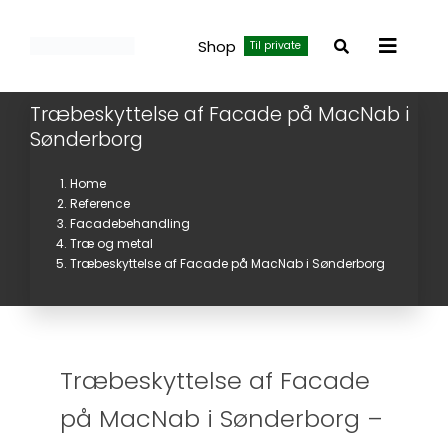
Skip
to
Shop
Til private
Toggle
content
Navigat
Træbeskyttelse af Facade på MacNab i
Sønderborg
Home
Reference
Facadebehandling
Træ og metal
Træbeskyttelse af Facade på MacNab i Sønderborg
Træbeskyttelse af Facade
på MacNab i Sønderborg –