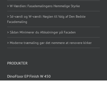
> W-Værdien: Fasademalingens Hemmelige Styrke
> Sd-værdi og W-værdi: Nøglen til Valg af Den Bedste
Facademaling
> Sådan Minimerer du Afskalninger på Facaden
> Moderne træmaling gør det nemmere at renovere kirker
PRODUKTER
DinoFloor EP Finish W 450
Rockidan PCB Forsegling