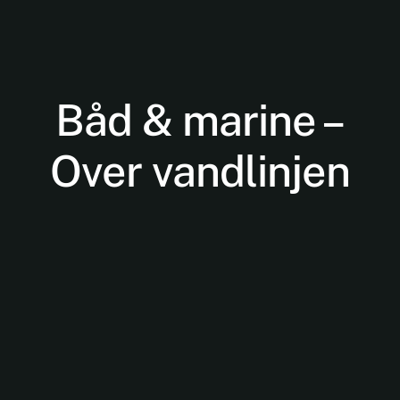
Båd & marine –
Over vandlinjen
Nødvendige
Disse cookies
er ikke
valgfrie. De er
nødvendige
for at
hjemmesiden
kan fungere.