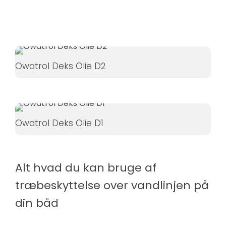
Hvis du
nægter disse
cookies,
forsvinder
nogle
Owatrol Deks Olie D2
funktioner fra
hjemmesiden.
Marketing
Owatrol Deks Olie D1
Ved at
dele dine
interesser
Alt hvad du kan bruge af
og
træbeskyttelse over vandlinjen på
adfærd,
når du
din båd
besøger
vores side,