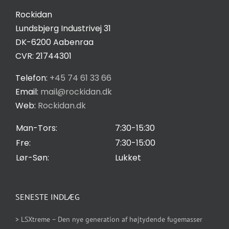
Kontakt
Rockidan
Lundsbjerg Industrivej 31
Salgs- og leveringsbetingelser
DK-6200 Aabenraa
CVR: 21744301
Privatlivspolitik
Telefon:
+45 74 61 33 66
Email:
mail@rockidan.dk
Web:
Rockidan.dk
Cookie Indstilling
Man-Tors:
7:30-15:30
Fre:
7:30-15:00
Lør-Søn:
Lukket
SENESTE INDLÆG
> LSXtreme – Den nye generation af højtydende fugemasser