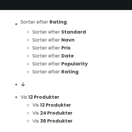
Statistikker
For at vi kan
forbedre
Sorter efter
Rating
hjemmesidens
Sorter efter
Standard
funktionalitet
Sorter efter
Navn
og struktur, ud
Sorter efter
Pris
fra hvordan
Sorter efter
Date
hjemmesiden
bruges.
Sorter efter
Popularity
Sorter efter
Rating
Oplevelse
For at vores
Vis
12 Produkter
hjemmeside
Vis
12 Produkter
skal fungere
Vis
24 Produkter
så godt som
Vis
36 Produkter
muligt under
dit besøg.