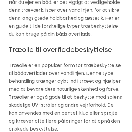
Når du ejer en båd, er det vigtigt at vedligeholde
øger du
dens træværk, især over vandlinjen, for at sikre
chancen
dens langsigtede holdbarhed og æstetik. Her er
for at se
en guide til de forskellige typer træbeskyttelse,
personligt
du kan bruge på din båds overflade.
tilpasset
indhold og
Træolie til overfladebeskyttelse
tilbud.
Træolie er en populær form for træbeskyttelse
til bådoverflader over vandlinjen. Denne type
behandling trænger dybt ind i træet og hjælper
med at bevare dets naturlige skønhed og farve.
Træolier er også gode til at beskytte mod solens
skadelige UV-stråler og andre vejrforhold. De
kan anvendes med en pensel, klud eller sprøjte
og kræver ofte flere påføringer for at opnå den
ønskede beskyttelse.