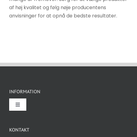
af høj kvalitet og følg nøje producentens
anvisninger for at opnå de bedste resultater.
INFORMATION
Toggle
Navigation
Om Rockidan
KONTAKT