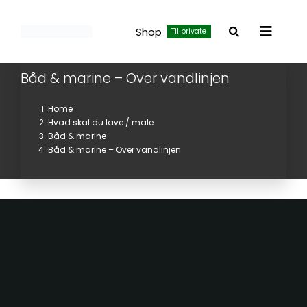
Skip
to
Shop
Til private
Toggle
content
Navigat
Båd & marine – Over vandlinjen
Home
Hvad skal du lave / male
Båd & marine
Båd & marine – Over vandlinjen