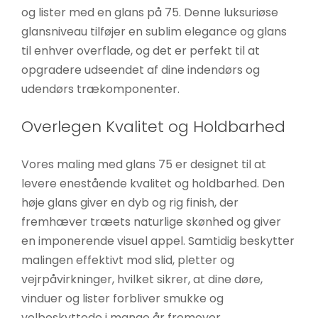
og lister med en glans på 75. Denne luksuriøse
øger du
chancen
glansniveau tilføjer en sublim elegance og glans
for at se
til enhver overflade, og det er perfekt til at
personligt
opgradere udseendet af dine indendørs og
tilpasset
udendørs trækomponenter.
indhold og
tilbud.
Overlegen Kvalitet og Holdbarhed
Vores maling med glans 75 er designet til at
levere enestående kvalitet og holdbarhed. Den
høje glans giver en dyb og rig finish, der
fremhæver træets naturlige skønhed og giver
en imponerende visuel appel. Samtidig beskytter
malingen effektivt mod slid, pletter og
vejrpåvirkninger, hvilket sikrer, at dine døre,
vinduer og lister forbliver smukke og
velbeskyttede i mange år fremover.