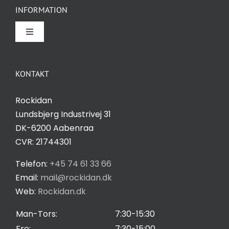
INFORMATION
Toggle
Navigation
Om Rockidan
KONTAKT
Kontakt
Rockidan
Lundsbjerg Industrivej 31
Salgs- og leveringsbetingelser
DK-6200 Aabenraa
CVR: 21744301
Privatlivspolitik
Telefon:
+45 74 61 33 66
Email:
mail@rockidan.dk
Web:
Rockidan.dk
Cookie Indstilling
Man-Tors:
7:30-15:30
Fre:
7:30-15:00