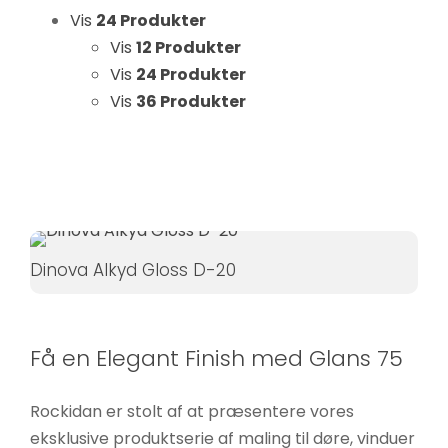
Hvis du
Vis
24 Produkter
nægter disse
Vis
12 Produkter
cookies,
Vis
24 Produkter
forsvinder
Vis
36 Produkter
nogle
funktioner fra
hjemmesiden.
Marketing
Ved at
Dinova Alkyd Gloss D-20
dele dine
interesser
og
Få en Elegant Finish med Glans 75
adfærd,
når du
Rockidan er stolt af at præsentere vores
besøger
eksklusive produktserie af maling til døre, vinduer
vores side,