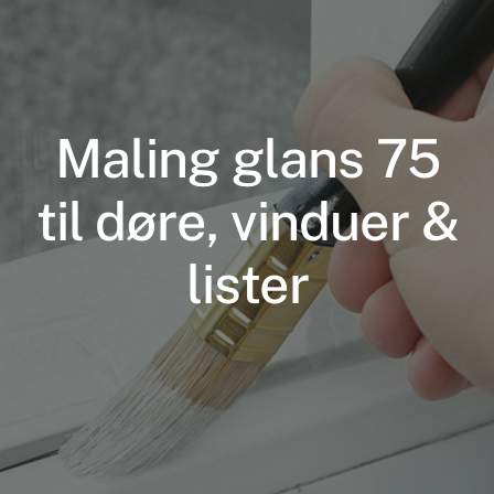
Maling glans 75
til døre, vinduer &
Nødvendige
lister
Disse cookies
er ikke
valgfrie. De er
nødvendige
for at
hjemmesiden
kan fungere.