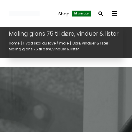
Skip
to
Shop
Til private
Toggle
content
Navigat
Maling glans 75 til døre, vinduer & lister
Home
Hvad skal du lave / male
Døre, vinduer & lister
Maling glans 75 til døre, vinduer & lister