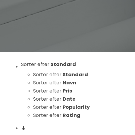
Statistikker
For at vi kan
forbedre
hjemmesidens
funktionalitet
og struktur, ud
fra hvordan
hjemmesiden
Sorter efter
Standard
bruges.
Sorter efter
Standard
Sorter efter
Navn
Oplevelse
Sorter efter
Pris
For at vores
Sorter efter
Date
hjemmeside
Sorter efter
Popularity
skal fungere
Sorter efter
Rating
så godt som
muligt under
dit besøg.