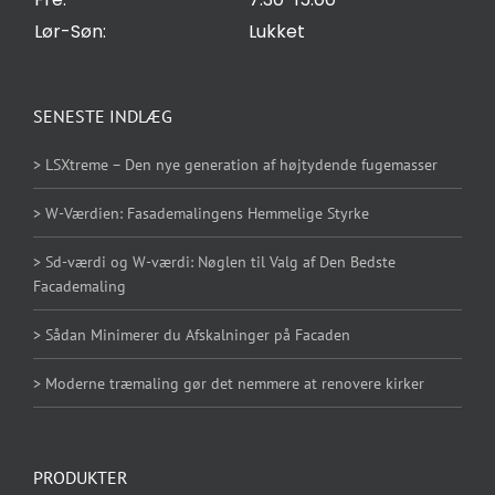
Lør-Søn:
Lukket
SENESTE INDLÆG
> LSXtreme – Den nye generation af højtydende fugemasser
> W-Værdien: Fasademalingens Hemmelige Styrke
> Sd-værdi og W-værdi: Nøglen til Valg af Den Bedste
Facademaling
> Sådan Minimerer du Afskalninger på Facaden
> Moderne træmaling gør det nemmere at renovere kirker
PRODUKTER