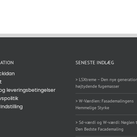
ATION
SENESTE INDLÆG
ckidan
> LSXtreme – Den nye generation
t
højtydende fugemasser
og leveringsbetingelser
vspolitik
> W-Værdien: Fasademalingens
Indstilling
Hemmelige Styrke
> Sd-værdi og W-værdi: Nøglen ti
Den Bedste Facademaling