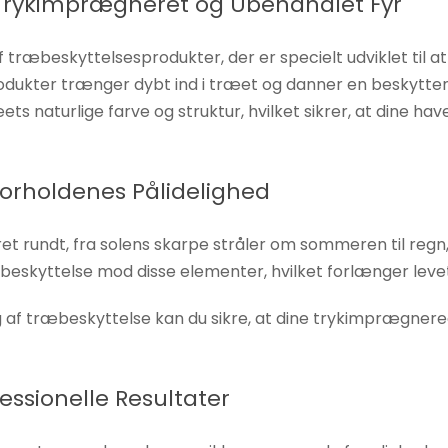
l Trykimprægneret og Ubehandlet Fyr
 af træbeskyttelsesprodukter, der er specielt udviklet t
dukter trænger dybt ind i træet og danner en beskytten
 naturlige farve og struktur, hvilket sikrer, at dine hav
forholdenes Pålidelighed
året rundt, fra solens skarpe stråler om sommeren til regn
beskyttelse mod disse elementer, hvilket forlænger leve
 af træbeskyttelse kan du sikre, at dine trykimprægnere
essionelle Resultater