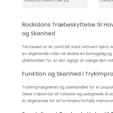
Owatrol Deks Olie D2
Owatr
Statistikker
For at vi kan
forbedre
hjemmesidens
Rockidans Træbeskyttelse til H
funktionalitet
og Skønhed
og struktur, ud
fra hvordan
Terrassen er et centralt sted i ethvert hjem
hjemmesiden
en afgørende rolle i at skabe en behagelig 
bruges.
ubehandlet fyr, er det vigtigt at vælge den r
Oplevelse
Funktion og Skønhed i Trykimp
For at vores
hjemmeside
Trykimprægneret og ubehandlet fyr er populæ
skal fungere
Disse træsorter er robuste og velegnede til u
så godt som
er afgørende for at forhindre forfald, misfarv
muligt under
dit besøg.