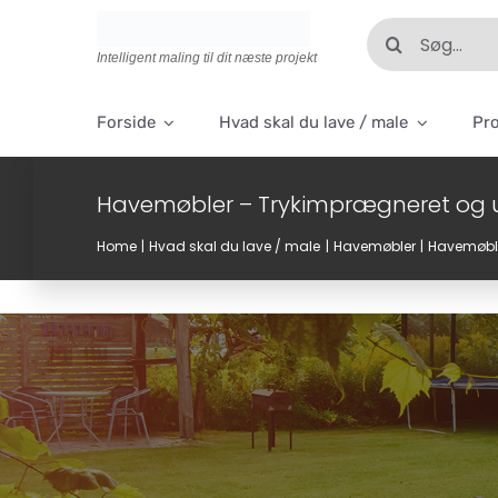
Skip
Søg
to
efter:
Intelligent maling til dit næste projekt
content
Forside
Hvad skal du lave / male
Pr
Havemøbler – Trykimprægneret og u
Home
Hvad skal du lave / male
Havemøbler
Havemøble