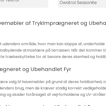
ol Textrol
Owatrol Seasonite
avemøbler af Trykimprægneret og Ubehan
, et udendørs område, hvor man kan slappe af, underhold
og indbydende atmosfære på terrassen. Når det kommer t
ette træbeskyttelse for at bevare deres skønhed og holdb
rægneret og Ubehandlet Fyr
re valg til havemøbler på grund af deres holdbarhed, o
dendørs brug, men de kræver stadig korrekt vedligeholdel
ning og skader forårsaget af vejrforholdene og UV-stråler