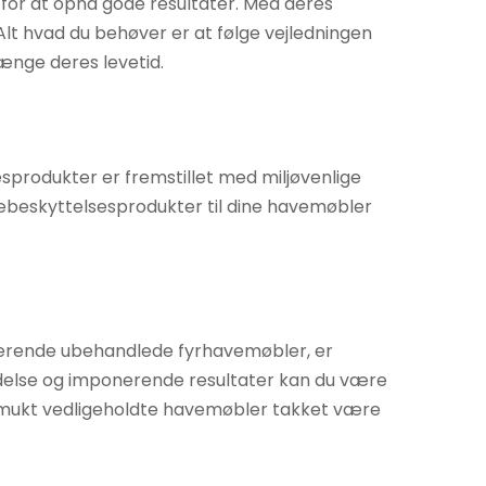
or at opnå gode resultater. Med deres
Alt hvad du behøver er at følge vejledningen
ænge deres levetid.
sprodukter er fremstillet med miljøvenlige
æbeskyttelsesprodukter til dine havemøbler
terende ubehandlede fyrhavemøbler, er
delse og imponerende resultater kan du være
ed smukt vedligeholdte havemøbler takket være