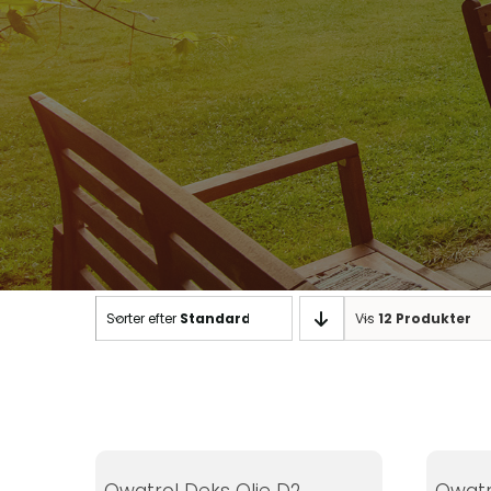
Nødvendige
Disse cookies
er ikke
valgfrie. De er
Sorter efter
Standard
Vis
12 Produkter
nødvendige
for at
hjemmesiden
kan fungere.