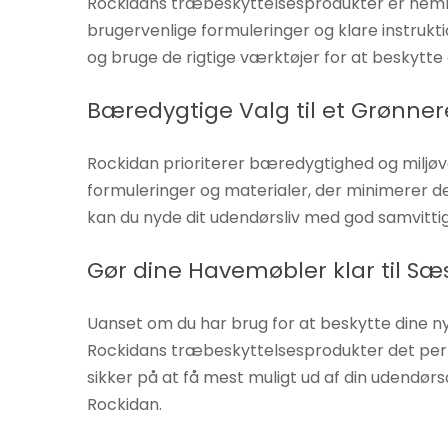
Rockidans træbeskyttelsesprodukter er nemm
øger du
brugervenlige formuleringer og klare instrukt
chancen
og bruge de rigtige værktøjer for at beskytt
for at se
personligt
Bæredygtige Valg til et Grønner
tilpasset
indhold og
Rockidan prioriterer bæredygtighed og miljøv
tilbud.
formuleringer og materialer, der minimerer 
kan du nyde dit udendørsliv med god samvittigh
Gør dine Havemøbler klar til 
Uanset om du har brug for at beskytte dine 
Rockidans træbeskyttelsesprodukter det per
sikker på at få mest muligt ud af din udendørs
Rockidan.