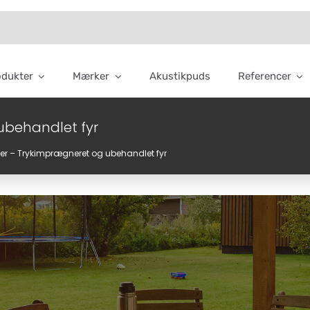
odukter
Mærker
Akustikpuds
Referencer
behandlet fyr
r – Trykimprægneret og ubehandlet fyr