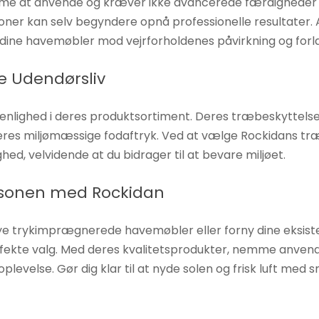
e at anvende og kræver ikke avancerede færdigheder f
ioner kan selv begyndere opnå professionelle resultater. 
e dine havemøbler mod vejrforholdenes påvirkning og forl
e Udendørsliv
enlighed i deres produktsortiment. Deres træbeskyttelse
deres miljømæssige fodaftryk. Ved at vælge Rockidans tr
ed, velvidende at du bidrager til at bevare miljøet.
Sæsonen med Rockidan
nye trykimprægnerede havemøbler eller forny dine eksis
fekte valg. Med deres kvalitetsprodukter, nemme anven
oplevelse. Gør dig klar til at nyde solen og frisk luft m