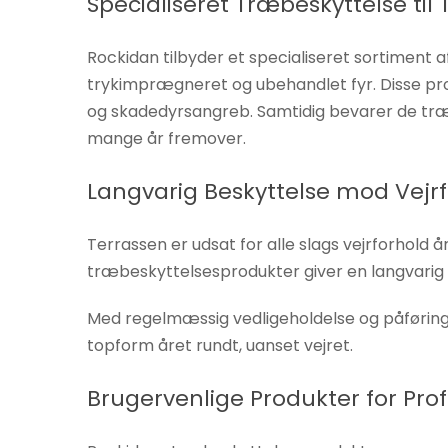
Specialiseret Træbeskyttelse ti
Hvis du
nægter disse
Rockidan tilbyder et specialiseret sortiment
cookies,
trykimprægneret og ubehandlet fyr. Disse pro
forsvinder
og skadedyrsangreb. Samtidig bevarer de træets
nogle
mange år fremover.
funktioner fra
hjemmesiden.
Langvarig Beskyttelse mod Vejr
Marketing
Terrassen er udsat for alle slags vejrforhold 
Ved at
træbeskyttelsesprodukter giver en langvarig 
dele dine
interesser
Med regelmæssig vedligeholdelse og påføring
og
topform året rundt, uanset vejret.
adfærd,
når du
Brugervenlige Produkter for Prof
besøger
vores side,