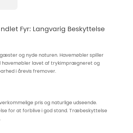
dlet Fyr: Langvarig Beskyttelse
e gæster og nyde naturen. Havemøbler spiller
il havemøbler lavet af trykimprægneret og
arhed i årevis fremover.
verkommelige pris og naturlige udseende.
se for at forblive i god stand. Træbeskyttelse
.