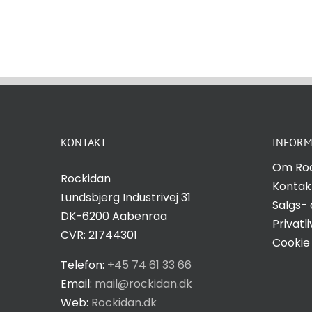
KONTAKT
INFORM
Om Ro
Rockidan
Kontak
Lundsbjerg Industrivej 31
Salgs- 
DK-6200 Aabenraa
Privatli
CVR: 21744301
Cookie 
Telefon:
+45 74 61 33 66
Email:
mail@rockidan.dk
Web:
Rockidan.dk