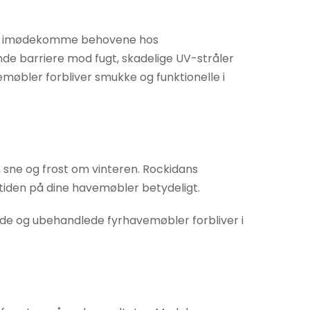
il at imødekomme behovene hos
de barriere mod fugt, skadelige UV-stråler
emøbler forbliver smukke og funktionelle i
, sne og frost om vinteren. Rockidans
tiden på dine havemøbler betydeligt.
de og ubehandlede fyrhavemøbler forbliver i