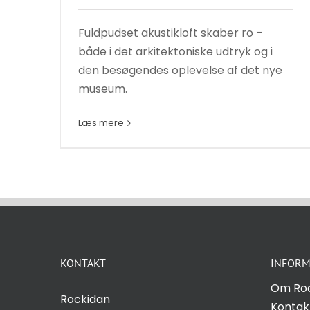
Fuldpudset akustikloft skaber ro –
både i det arkitektoniske udtryk og i
den besøgendes oplevelse af det nye
museum.
Læs mere
Nødvendige
Disse cookies
er ikke
valgfrie. De er
nødvendige
for at
hjemmesiden
KONTAKT
INFORM
kan fungere.
Om Ro
Rockidan
Kontak