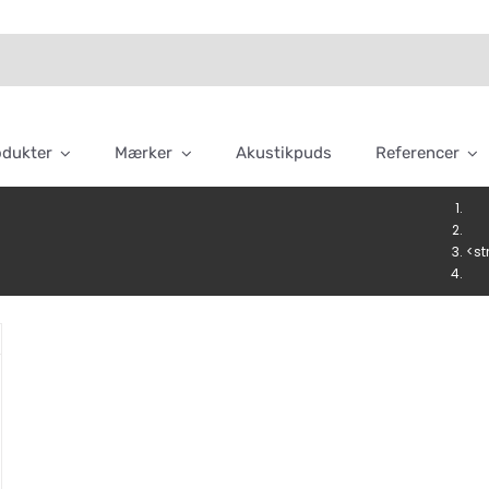
odukter
Mærker
Akustikpuds
Referencer
<st