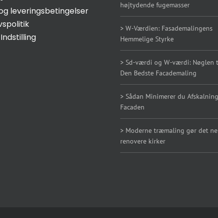
højtydende fugemasser
og leveringsbetingelser
vspolitik
> W-Værdien: Fasademalingens
Indstilling
Hemmelige Styrke
> Sd-værdi og W-værdi: Nøglen ti
Den Bedste Facademaling
> Sådan Minimerer du Afskalning
Facaden
> Moderne træmaling gør det n
renovere kirker