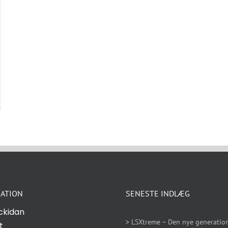
ATION
SENESTE INDLÆG
ckidan
> LSXtreme – Den nye generation
t