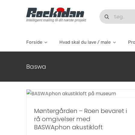
Skip
to
Søg
content
efter:
Intelligent maling til dit næste projekt
Forside
Hvad skal du lave / male
Pr
Baswa
Møntergården – Roen bevaret i
rå omgivelser med BASWAphon
akustikloft
Lofter og vægge
Nyheder
Møntergården – Roen bevaret i
rå omgivelser med
BASWAphon akustikloft