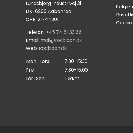
Lundsbjerg Industrivej 31
Statistikker
Salgs- 
DK-6200 Aabenraa
For at vi kan
Privatli
CVR: 21744301
forbedre
Cookie 
hjemmesidens
Telefon:
+45 74 61 33 66
funktionalitet
Email:
mail@rockidan.dk
og struktur, ud
Web:
Rockidan.dk
fra hvordan
hjemmesiden
Man-Tors:
7:30-15:30
bruges.
Fre:
7:30-15:00
Lør-Søn:
Lukket
Oplevelse
For at vores
hjemmeside
skal fungere
så godt som
muligt under
dit besøg.