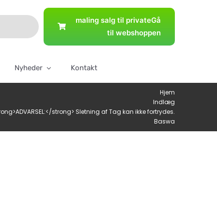
maling salg til private
Gå
til webshoppen
Nyheder
Kontakt
Hjem
Indlæg
rong>ADVARSEL:</strong> Sletning af Tag kan ikke fortrydes.
Baswa