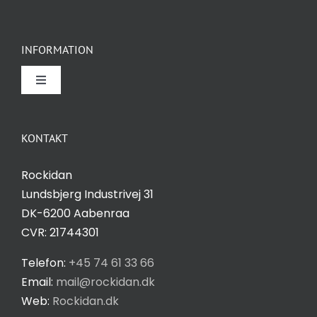
INFORMATION
Toggle
Navigation
Om Rockidan
KONTAKT
Kontakt
Rockidan
Lundsbjerg Industrivej 31
Salgs- og leveringsbetingelser
DK-6200 Aabenraa
CVR: 21744301
Privatlivspolitik
Telefon:
+45 74 61 33 66
Email:
mail@rockidan.dk
Web:
Rockidan.dk
Cookie Indstilling