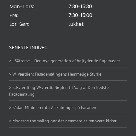
Man-Tors:
7:30-15:30
Fre:
7:30-15:00
Lør-Søn:
Lukket
SENESTE INDLÆG
> LSXtreme – Den nye generation af højtydende fugemasser
> W-Værdien: Fasademalingens Hemmelige Styrke
> Sd-værdi og W-værdi: Nøglen til Valg af Den Bedste
Facademaling
> Sådan Minimerer du Afskalninger på Facaden
> Moderne træmaling gør det nemmere at renovere kirker