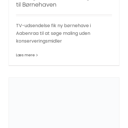
til Børnehaven
Hvis du
nægter disse
cookies,
TV-udsendelse fik ny børnehave i
forsvinder
Aabenraa til at søge maling uden
nogle
funktioner fra
konserveringsmidler
Sådan undgår du allergi over for
hjemmesiden.
maling
Læs mere
Lofter og vægge
Nyheder
Marketing
Ved at
dele dine
interesser
og
adfærd,
når du
besøger
vores side,