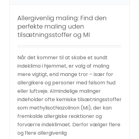
Allergivenlig maling: Find den
perfekte maling uden
tilsætningsstoffer og MI
Når det kommer til at skabe et sundt
indeklima i hjemmet, er valg af maling
Nødvendige
mere vigtigt, end mange tror – især for
Disse cookies
er ikke
allergikere og personer med følsom hud
valgfrie. De er
eller luftveje. Almindelige malinger
nødvendige
indeholder ofte kemiske tilsætningsstoffer
for at
som methylisothiazolinon (MI), der kan
hjemmesiden
fremkalde allergiske reaktioner og
kan fungere.
forværre indeklimaet. Derfor vælger flere
Allergi i børnehave: der blev valgt
og flere allergivenlig
maling uden konserveringsmidler til