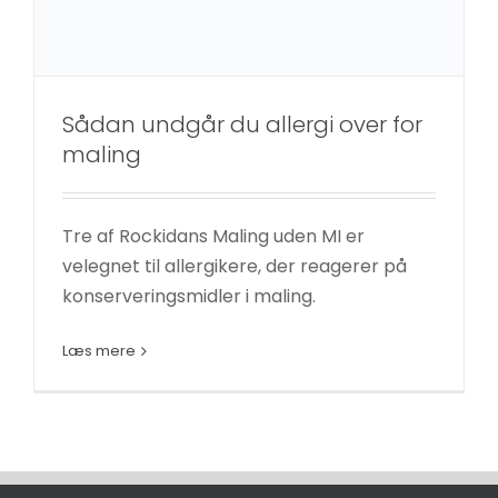
øger du
chancen
for at se
personligt
Sådan undgår du allergi over for
tilpasset
maling
indhold og
tilbud.
Tre af Rockidans Maling uden MI er
velegnet til allergikere, der reagerer på
konserveringsmidler i maling.
Læs mere