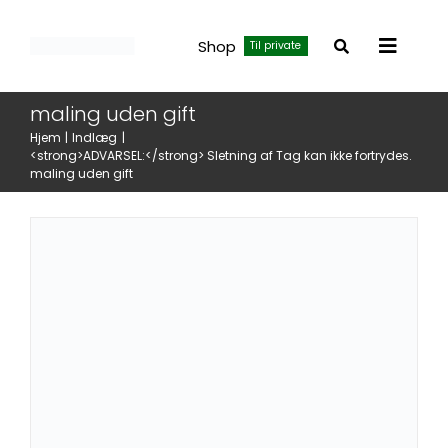
Skip
to
Shop
Til private
Toggle
content
Allergivenlig maling: Find den
Navigat
perfekte maling uden
maling uden gift
tilsætningsstoffer og MI
Hjem
Indlæg
<strong>ADVARSEL:</strong> Sletning af Tag kan ikke fortrydes.
Lofter og vægge
Nyheder
maling uden gift