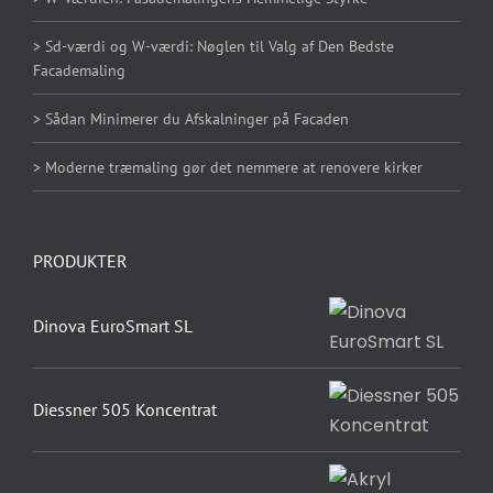
Hvis du
nægter disse
> Sd-værdi og W-værdi: Nøglen til Valg af Den Bedste
Facademaling
cookies,
forsvinder
> Sådan Minimerer du Afskalninger på Facaden
nogle
funktioner fra
> Moderne træmaling gør det nemmere at renovere kirker
hjemmesiden.
PRODUKTER
Marketing
Ved at
dele dine
Dinova EuroSmart SL
interesser
og
adfærd,
Diessner 505 Koncentrat
når du
besøger
vores side,