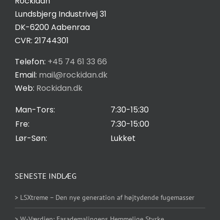
Rockidan
Statistikker
Lundsbjerg Industrivej 31
For at vi kan
Salgs- og leveringsbetingelser
DK-6200 Aabenraa
forbedre
CVR: 21744301
hjemmesidens
funktionalitet
Privatlivspolitik
Telefon:
+45 74 61 33 66
og struktur, ud
Email:
mail@rockidan.dk
fra hvordan
Web:
Rockidan.dk
Cookie Indstilling
hjemmesiden
bruges.
Man-Tors:
7:30-15:30
Fre:
7:30-15:00
Lør-Søn:
Lukket
Oplevelse
For at vores
hjemmeside
SENESTE INDLÆG
skal fungere
så godt som
> LSXtreme – Den nye generation af højtydende fugemasser
muligt under
dit besøg.
> W-Værdien: Fasademalingens Hemmelige Styrke