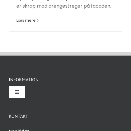
er skrap mod drengestreger på facaden.
Læs mere
Nødvendige
Disse cookies
er ikke
INFORMATION
valgfrie. De er
nødvendige
Toggle
for at
Navigation
hjemmesiden
Om Rockidan
kan fungere.
KONTAKT
Kontakt