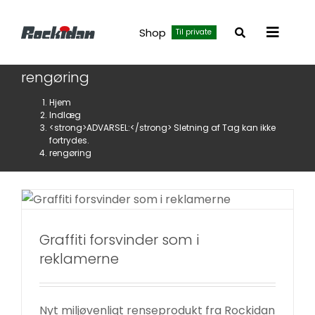
Skip
to
Shop
Til private
Toggle
content
Navigat
rengøring
Hjem
Indlæg
<strong>ADVARSEL:</strong> Sletning af Tag kan ikke
fortrydes.
rengøring
Graffiti forsvinder som i reklamerne
Facade
Nyheder
Graffiti forsvinder som i
reklamerne
Nyt miljøvenligt renseprodukt fra Rockidan