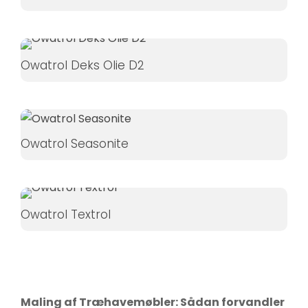
Hvis du
nægter disse
cookies,
forsvinder
Owatrol Deks Olie D2
nogle
funktioner fra
hjemmesiden.
Owatrol Seasonite
Marketing
Ved at
dele dine
Owatrol Textrol
interesser
og
adfærd,
når du
besøger
Maling af Træhavemøbler: Sådan forvandler
vores side,