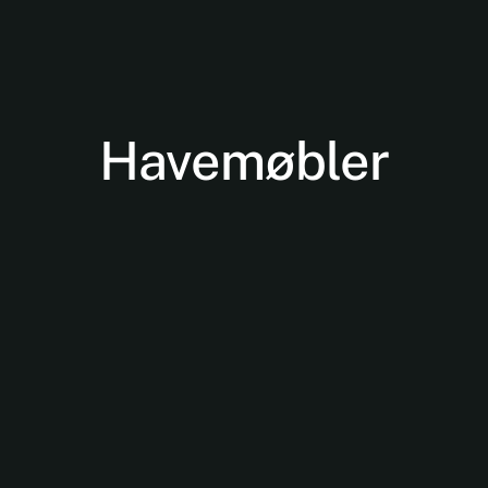
Havemøbler
Nødvendige
Disse cookies
er ikke
valgfrie. De er
nødvendige
for at
hjemmesiden
kan fungere.