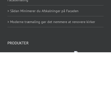
Facademaling
> Sådan Minimerer du Afskalninger på Facaden
> Moderne træmaling gør det nemmere at renovere kirker
PRODUKTER
DYRUP Prof Dæk 20
Sigmatex 20
Dinova EuroLatex 20 – Vægmaling