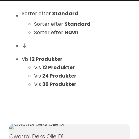
Statistikker
For at vi kan
Sorter efter
Standard
forbedre
Sorter efter
Standard
hjemmesidens
Sorter efter
Navn
funktionalitet
og struktur, ud
fra hvordan
Vis
12 Produkter
hjemmesiden
bruges.
Vis
12 Produkter
Vis
24 Produkter
Vis
36 Produkter
Oplevelse
For at vores
hjemmeside
skal fungere
så godt som
muligt under
Owatrol Deks Olie D1
dit besøg.