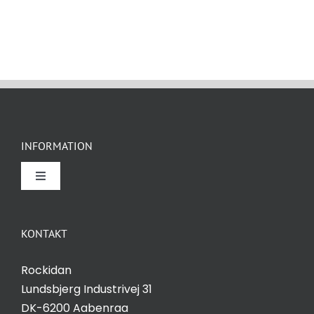
INFORMATION
Toggle
Navigation
Om Rockidan
KONTAKT
Kontakt
Rockidan
Lundsbjerg Industrivej 31
Salgs- og leveringsbetingelser
DK-6200 Aabenraa