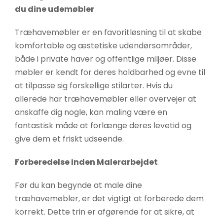
øger du
du dine udemøbler
chancen
Træhavemøbler er en favoritløsning til at skabe
for at se
komfortable og æstetiske udendørsområder,
personligt
tilpasset
både i private haver og offentlige miljøer. Disse
indhold og
møbler er kendt for deres holdbarhed og evne til
tilbud.
at tilpasse sig forskellige stilarter. Hvis du
allerede har træhavemøbler eller overvejer at
anskaffe dig nogle, kan maling være en
fantastisk måde at forlænge deres levetid og
give dem et friskt udseende.
Forberedelse Inden Malerarbejdet
Før du kan begynde at male dine
træhavemøbler, er det vigtigt at forberede dem
korrekt. Dette trin er afgørende for at sikre, at