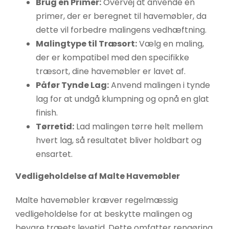
Brug en Primer:
Overvej at anvende en
primer, der er beregnet til havemøbler, da
dette vil forbedre malingens vedhæftning.
Malingtype til Træsort:
Vælg en maling,
der er kompatibel med den specifikke
træsort, dine havemøbler er lavet af.
Påfør Tynde Lag:
Anvend malingen i tynde
lag for at undgå klumpning og opnå en glat
finish.
Tørretid:
Lad malingen tørre helt mellem
hvert lag, så resultatet bliver holdbart og
ensartet.
Vedligeholdelse af Malte Havemøbler
Malte havemøbler kræver regelmæssig
vedligeholdelse for at beskytte malingen og
bevare træets levetid. Dette omfatter rengøring