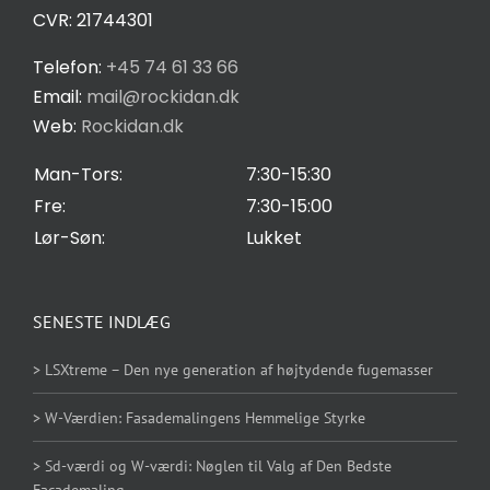
CVR: 21744301
Privatlivspolitik
Telefon:
+45 74 61 33 66
Email:
mail@rockidan.dk
Web:
Rockidan.dk
Cookie Indstilling
Man-Tors:
7:30-15:30
Fre:
7:30-15:00
Lør-Søn:
Lukket
SENESTE INDLÆG
> LSXtreme – Den nye generation af højtydende fugemasser
> W-Værdien: Fasademalingens Hemmelige Styrke
> Sd-værdi og W-værdi: Nøglen til Valg af Den Bedste