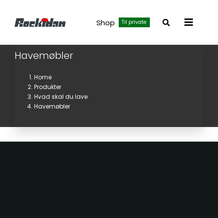
Skip
to
Shop
Til private
Toggle
content
Navigat
Havemøbler
Home
Produkter
Hvad skal du lave
Havemøbler