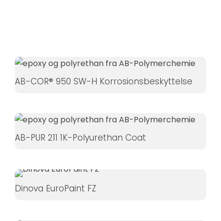
Hvis du
nægter disse
cookies,
forsvinder
nogle
funktioner fra
AB-COR® 950 SW-H Korrosionsbeskyttelse
hjemmesiden.
Marketing
Ved at
AB-PUR 211 1K-Polyurethan Coat
dele dine
interesser
og
adfærd,
Dinova EuroPaint FZ
når du
besøger
vores side,