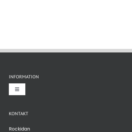
INFORMATION
Toggle
Navigation
Om Rockidan
KONTAKT
Kontakt
Rockidan