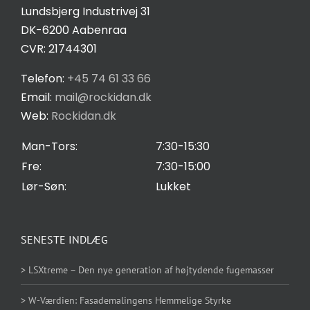
Lundsbjerg Industrivej 31
Salgs- og leveringsbetingelser
DK-6200 Aabenraa
CVR: 21744301
Privatlivspolitik
Telefon:
+45 74 61 33 66
Email:
mail@rockidan.dk
Web:
Rockidan.dk
Cookie Indstilling
Man-Tors:
7:30-15:30
Fre:
7:30-15:00
Lør-Søn:
Lukket
SENESTE INDLÆG
> LSXtreme – Den nye generation af højtydende fugemasser
> W-Værdien: Fasademalingens Hemmelige Styrke