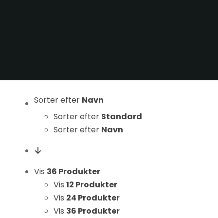
Statistikker
For at vi kan
forbedre
hjemmesidens
funktionalitet
og struktur, ud
fra hvordan
hjemmesiden
Sorter efter
Navn
bruges.
Sorter efter
Standard
Sorter efter
Navn
Oplevelse
For at vores
hjemmeside
Vis
36 Produkter
skal fungere
Vis
12 Produkter
så godt som
Vis
24 Produkter
muligt under
Vis
36 Produkter
dit besøg.