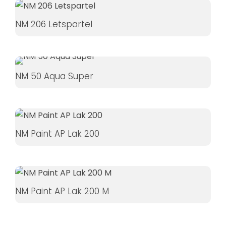
øger du
chancen
NM 206 Letspartel
for at se
personligt
tilpasset
indhold og
NM 50 Aqua Super
tilbud.
NM Paint AP Lak 200
NM Paint AP Lak 200 M