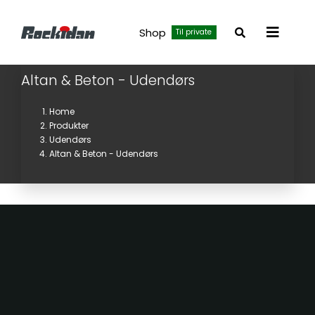
Skip
to
Shop
Til private
Toggle
content
Navigat
Altan & Beton - Udendørs
Home
Produkter
Udendørs
Altan & Beton - Udendørs