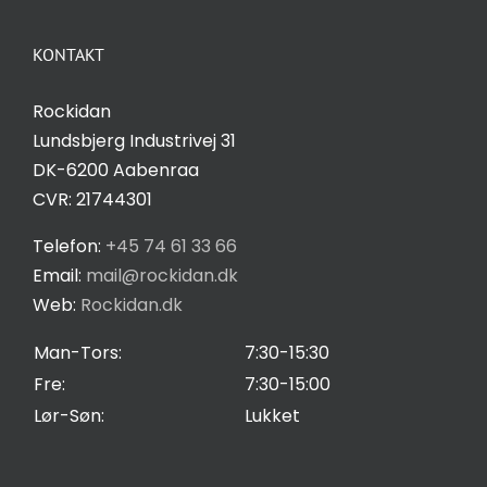
Navigation
Om Rockidan
KONTAKT
Kontakt
Rockidan
Lundsbjerg Industrivej 31
Salgs- og leveringsbetingelser
DK-6200 Aabenraa
CVR: 21744301
Privatlivspolitik
Telefon:
+45 74 61 33 66
Email:
mail@rockidan.dk
Web:
Rockidan.dk
Cookie Indstilling
Man-Tors:
7:30-15:30
Fre:
7:30-15:00
Lør-Søn:
Lukket