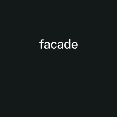
facade
Nødvendige
Disse cookies
er ikke
valgfrie. De er
nødvendige
for at
hjemmesiden
kan fungere.