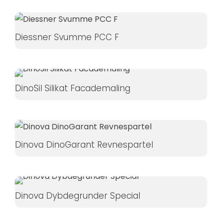
øger du
chancen
for at se
Diessner Svumme PCC F
personligt
tilpasset
indhold og
tilbud.
DinoSil Silikat Facademaling
Dinova DinoGarant Revnespartel
Dinova Dybdegrunder Special