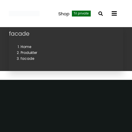
Skip
to
Shop
Til private
Toggle
content
Navigat
facade
Home
Produkter
facade