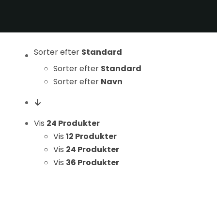
Statistikker
For at vi kan
forbedre
hjemmesidens
Sorter efter
Standard
funktionalitet
Sorter efter
Standard
og struktur, ud
fra hvordan
Sorter efter
Navn
hjemmesiden
bruges.
Vis
24 Produkter
Vis
12 Produkter
Oplevelse
Vis
24 Produkter
For at vores
Vis
36 Produkter
hjemmeside
skal fungere
så godt som
muligt under
dit besøg.