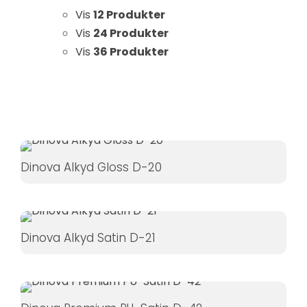
Statistikker
Vis
12 Produkter
For at vi kan
Vis
24 Produkter
forbedre
Vis
36 Produkter
hjemmesidens
funktionalitet
og struktur, ud
fra hvordan
hjemmesiden
bruges.
Dinova Alkyd Gloss D-20
Oplevelse
For at vores
hjemmeside
Dinova Alkyd Satin D-21
skal fungere
så godt som
muligt under
dit besøg.