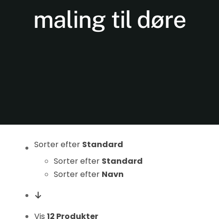
maling til døre
Nødvendige
Disse cookies
er ikke
valgfrie. De er
Sorter efter
Standard
nødvendige
Sorter efter
Standard
for at
Sorter efter
Navn
hjemmesiden
kan fungere.
Vis
12 Produkter