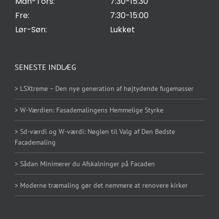
Man-Tors:
7:30-15:30
Fre:
7:30-15:00
Lør-Søn:
Lukket
SENESTE INDLÆG
> LSXtreme – Den nye generation af højtydende fugemasser
> W-Værdien: Fasademalingens Hemmelige Styrke
> Sd-værdi og W-værdi: Nøglen til Valg af Den Bedste
Facademaling
> Sådan Minimerer du Afskalninger på Facaden
> Moderne træmaling gør det nemmere at renovere kirker