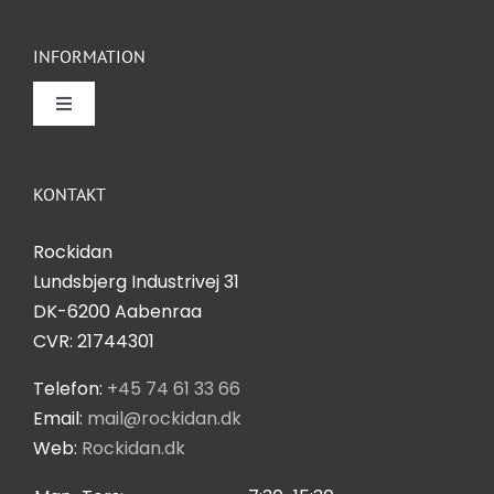
øger du
chancen
INFORMATION
for at se
personligt
Toggle
tilpasset
Navigation
indhold og
Om Rockidan
tilbud.
KONTAKT
Kontakt
Rockidan
Lundsbjerg Industrivej 31
Salgs- og leveringsbetingelser
DK-6200 Aabenraa
CVR: 21744301
Privatlivspolitik
Telefon:
+45 74 61 33 66
Email:
mail@rockidan.dk
Web:
Rockidan.dk
Cookie Indstilling