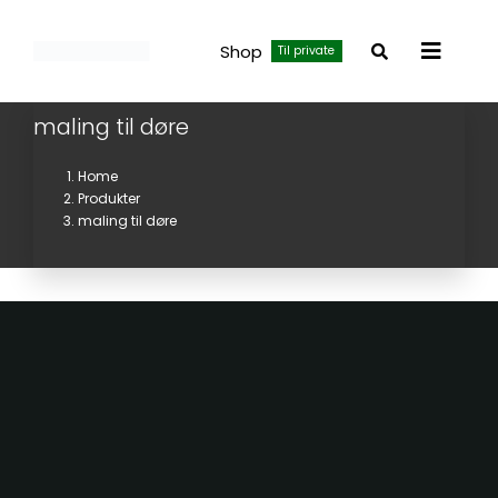
Skip
to
Shop
Til private
Toggle
content
Navigat
maling til døre
Home
Produkter
maling til døre