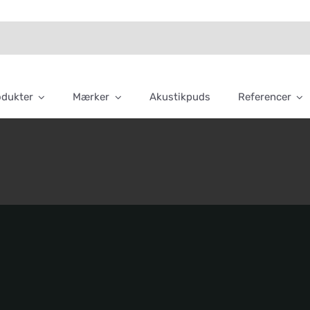
odukter
Mærker
Akustikpuds
Referencer