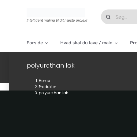
Skip
to
Søg
content
efter:
Intelligent maling til dit næste projekt
Forside
Hvad skal du lave / male
Pr
polyurethan lak
Home
Produkter
polyurethan lak