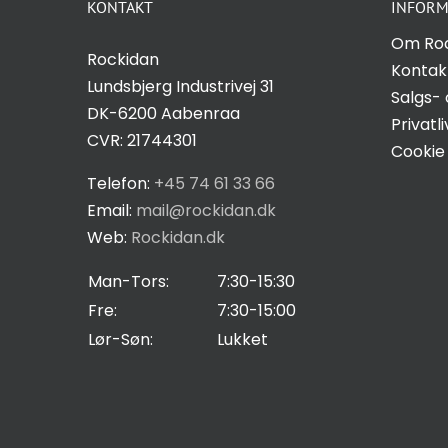
KONTAKT
INFORM
Hvis du
nægter disse
Om Ro
Rockidan
cookies,
Kontak
Lundsbjerg Industrivej 31
forsvinder
Salgs- 
DK-6200 Aabenraa
nogle
Privatli
CVR: 21744301
funktioner fra
Cookie 
hjemmesiden.
Telefon:
+45 74 61 33 66
Email:
mail@rockidan.dk
Web:
Rockidan.dk
Marketing
Ved at
Man-Tors:
7:30-15:30
dele dine
Fre:
7:30-15:00
interesser
Lør-Søn:
Lukket
og
adfærd,
når du
besøger
vores side,