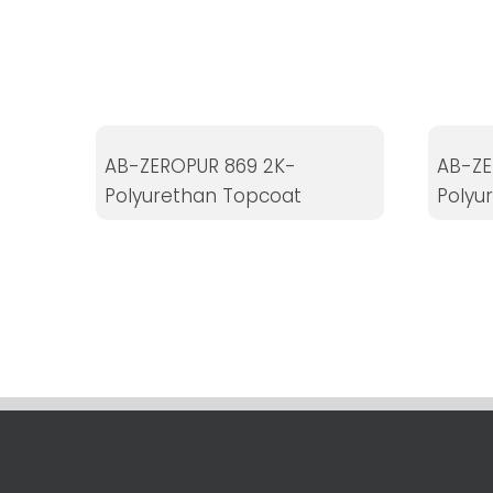
Statistikker
For at vi kan
forbedre
hjemmesidens
funktionalitet
og struktur, ud
AB-ZEROPUR 869 2K-
AB-ZE
fra hvordan
Polyurethan Topcoat
Polyu
hjemmesiden
bruges.
Oplevelse
For at vores
hjemmeside
skal fungere
så godt som
muligt under
dit besøg.