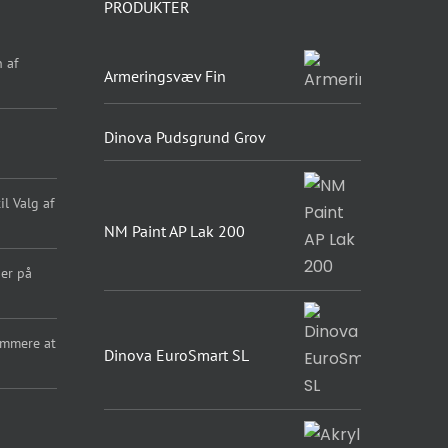
PRODUKTER
 af
Armeringsvæv Fin
Dinova Pudsgrund Grov
l Valg af
NM Paint AP Lak 200
er på
emmere at
Dinova EuroSmart SL