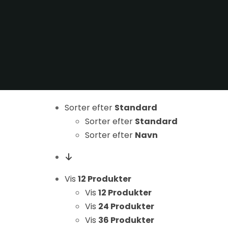
Sorter efter
Standard
Nødvendige
Sorter efter
Standard
Disse cookies
er ikke
Sorter efter
Navn
valgfrie. De er
nødvendige
for at
Vis
12 Produkter
hjemmesiden
Vis
12 Produkter
kan fungere.
Vis
24 Produkter
Vis
36 Produkter