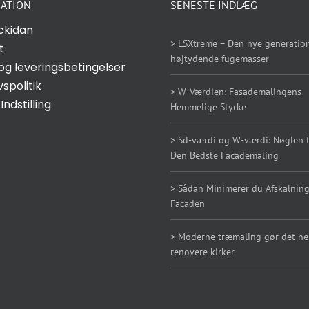
ATION
SENESTE INDLÆG
ckidan
> LSXtreme – Den nye generation
t
højtydende fugemasser
og leveringsbetingelser
vspolitik
> W-Værdien: Fasademalingens
Indstilling
Hemmelige Styrke
> Sd-værdi og W-værdi: Nøglen ti
Den Bedste Facademaling
> Sådan Minimerer du Afskalning
Facaden
> Moderne træmaling gør det n
renovere kirker