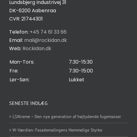
Lundsbjerg Industrivej 31
Salgs- og leveringsbetingelser
DK-6200 Aabenraa
CVR: 21744301
Privatlivspolitik
Telefon:
+45 74 61 33 66
Email:
mail@rockidan.dk
Web:
Rockidan.dk
Cookie Indstilling
Man-Tors:
7:30-15:30
Fre:
7:30-15:00
Lør-Søn:
Lukket
SENESTE INDLÆG
> LSXtreme – Den nye generation af højtydende fugemasser
> W-Værdien: Fasademalingens Hemmelige Styrke