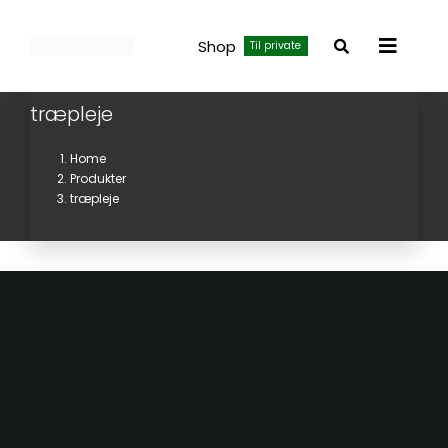
Skip
to
Shop
Til private
Toggle
content
Navigat
træpleje
Home
Produkter
træpleje