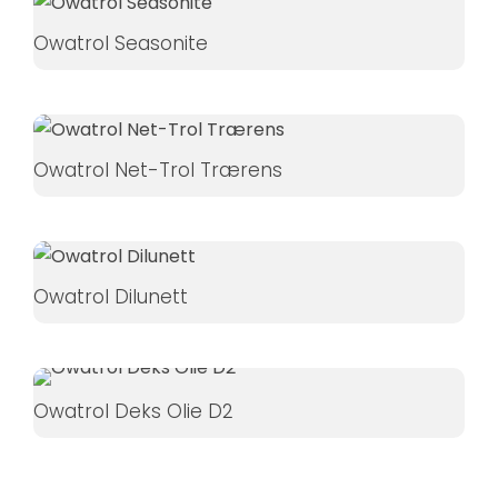
Hvis du
Owatrol Seasonite
nægter disse
cookies,
forsvinder
nogle
funktioner fra
Owatrol Net-Trol Trærens
hjemmesiden.
Marketing
Ved at
Owatrol Dilunett
dele dine
interesser
og
adfærd,
Owatrol Deks Olie D2
når du
besøger
vores side,