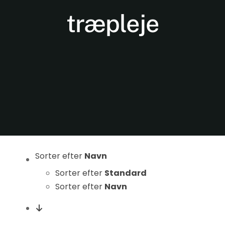
træpleje
Nødvendige
Disse cookies
er ikke
valgfrie. De er
Sorter efter
Navn
nødvendige
for at
Sorter efter
Standard
hjemmesiden
Sorter efter
Navn
kan fungere.