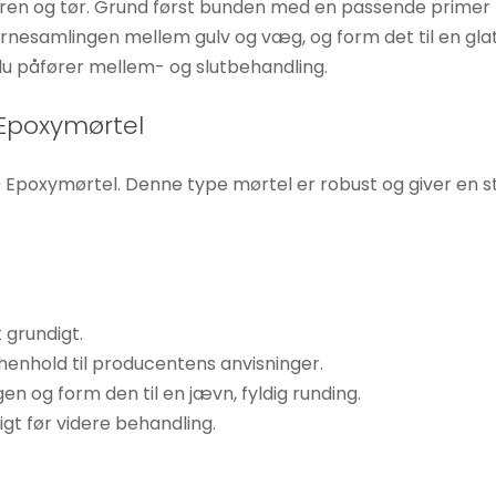
er ren og tør. Grund først bunden med en passende primer 
jørnesamlingen mellem gulv og væg, og form det til en gla
 du påfører mellem- og slutbehandling.
Epoxymørtel
poxymørtel. Denne type mørtel er robust og giver en stær
 grundigt.
henhold til producentens anvisninger.
en og form den til en jævn, fyldig runding.
gt før videre behandling.