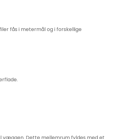
iler fås i metermål og i forskellige
erflade.
d til væggen. Dette mellemrum fyldes med et