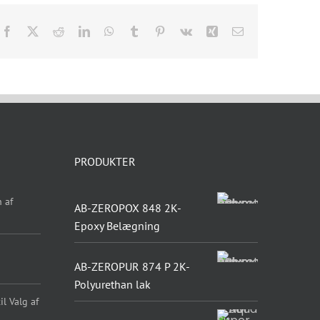
Facebook
X
Reddit
LinkedIn
WhatsApp
Tumblr
Pinterest
Vk
Xing
E-
mail
PRODUKTER
 af
AB-ZEROPOX 848 2K-
Epoxy Belægning
AB-ZEROPUR 874 P 2K-
Polyurethan lak
l Valg af