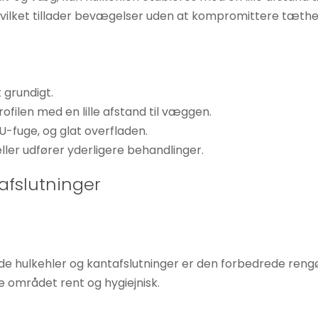
hvilket tillader bevægelser uden at kompromittere tæth
 grundigt.
rofilen med en lille afstand til væggen.
-fuge, og glat overfladen.
ller udfører yderligere behandlinger.
afslutninger
rede hulkehler og kantafslutninger er den forbedrede ren
e området rent og hygiejnisk.