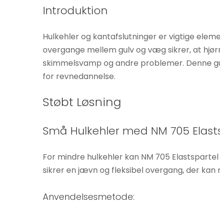
Introduktion
Hulkehler og kantafslutninger er vigtige eleme
overgange mellem gulv og væg sikrer, at hjørne
skimmelsvamp og andre problemer. Denne guid
for revnedannelse.
Støbt Løsning
Nødvendige
Disse cookies
Små Hulkehler med NM 705 Elast
er ikke
valgfrie. De er
nødvendige
For mindre hulkehler kan NM 705 Elastspartel
for at
sikrer en jævn og fleksibel overgang, der ka
hjemmesiden
kan fungere.
Anvendelsesmetode: