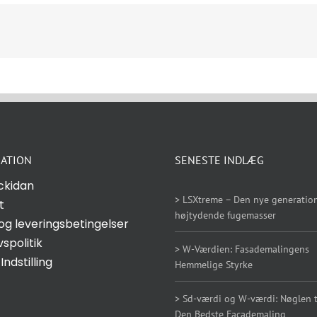
ATION
SENESTE INDLÆG
ckidan
> LSXtreme – Den nye generation
t
højtydende fugemasser
og leveringsbetingelser
vspolitik
> W-Værdien: Fasademalingens
Indstilling
Hemmelige Styrke
> Sd-værdi og W-værdi: Nøglen ti
Den Bedste Facademaling