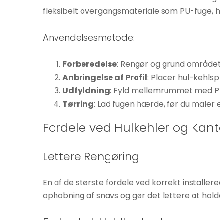
øger du
fleksibelt overgangsmateriale som PU-fuge, 
chancen
for at se
Anvendelsesmetode:
personligt
tilpasset
Forberedelse
: Rengør og grund området
indhold og
Anbringelse af Profil
: Placer hul-kehlsp
tilbud.
Udfyldning
: Fyld mellemrummet med PU
Tørring
: Lad fugen hærde, før du maler e
Fordele ved Hulkehler og Kant
Lettere Rengøring
En af de største fordele ved korrekt installe
ophobning af snavs og gør det lettere at hold