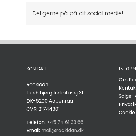
Del gerne på på dit social medie!
KONTAKT
INFORM
Om Ro
Rockidan
Kontak
Lundsbjerg Industrivej 31
Salgs- 
DK-6200 Aabenraa
Privatli
CVR: 21744301
Cookie 
Telefon:
+45 74 61 33 66
Email:
mail@rockidan.dk