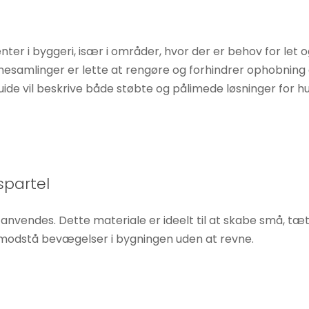
nter i byggeri, især i områder, hvor der er behov for let
samlinger er lette at rengøre og forhindrer ophobning af 
e vil beskrive både støbte og pålimede løsninger for h
spartel
 anvendes. Dette materiale er ideelt til at skabe små, 
n modstå bevægelser i bygningen uden at revne.