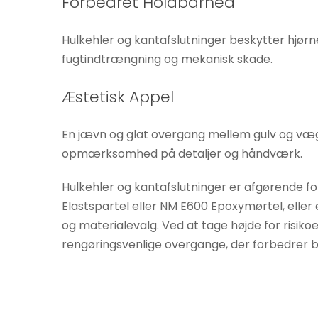
Forbedret Holdbarhed
Hulkehler og kantafslutninger beskytter hjør
fugtindtrængning og mekanisk skade.
Æstetisk Appel
En jævn og glat overgang mellem gulv og væg f
opmærksomhed på detaljer og håndværk.
Hulkehler og kantafslutninger er afgørende fo
Elastspartel eller NM E600 Epoxymørtel, eller e
og materialevalg. Ved at tage højde for risi
rengøringsvenlige overgange, der forbedrer b