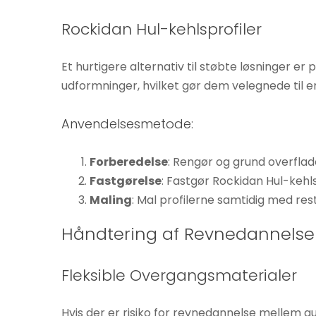
Hvis du
Rockidan Hul-kehlsprofiler
nægter disse
cookies,
forsvinder
Et hurtigere alternativ til støbte løsninger er 
nogle
udformninger, hvilket gør dem velegnede til e
funktioner fra
hjemmesiden.
Anvendelsesmetode:
Forberedelse
: Rengør og grund overflad
Marketing
Fastgørelse
: Fastgør Rockidan Hul-keh
Ved at
Maling
: Mal profilerne samtidig med rest
dele dine
interesser
Håndtering af Revnedannelse
og
adfærd,
Fleksible Overgangsmaterialer
når du
besøger
vores side,
Hvis der er risiko for revnedannelse mellem g