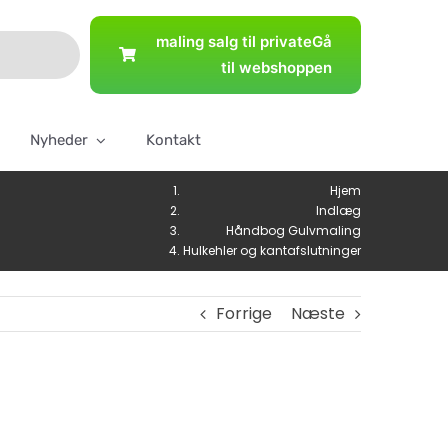
maling salg til private
Gå
til webshoppen
Nyheder
Kontakt
Hjem
Indlæg
Håndbog Gulvmaling
Hulkehler og kantafslutninger
Forrige
Næste