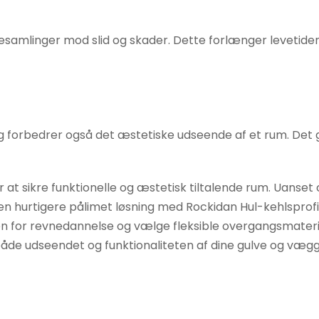
nesamlinger mod slid og skader. Dette forlænger levetide
orbedrer også det æstetiske udseende af et rum. Det give
r at sikre funktionelle og æstetisk tiltalende rum. Uans
n hurtigere pålimet løsning med Rockidan Hul-kehlsprofiler
koen for revnedannelse og vælge fleksible overgangsmater
åde udseendet og funktionaliteten af dine gulve og vægg