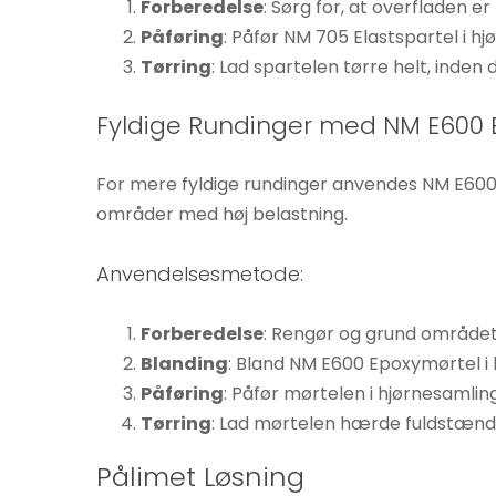
Forberedelse
: Sørg for, at overfladen 
Statistikker
Påføring
: Påfør NM 705 Elastspartel i h
For at vi kan
Tørring
: Lad spartelen tørre helt, inden
forbedre
hjemmesidens
Fyldige Rundinger med NM E600 
funktionalitet
og struktur, ud
For mere fyldige rundinger anvendes NM E600 E
fra hvordan
hjemmesiden
områder med høj belastning.
bruges.
Anvendelsesmetode:
Oplevelse
Forberedelse
: Rengør og grund området
For at vores
Blanding
: Bland NM E600 Epoxymørtel i 
hjemmeside
Påføring
: Påfør mørtelen i hjørnesamling
skal fungere
Tørring
: Lad mørtelen hærde fuldstændi
så godt som
muligt under
Pålimet Løsning
dit besøg.