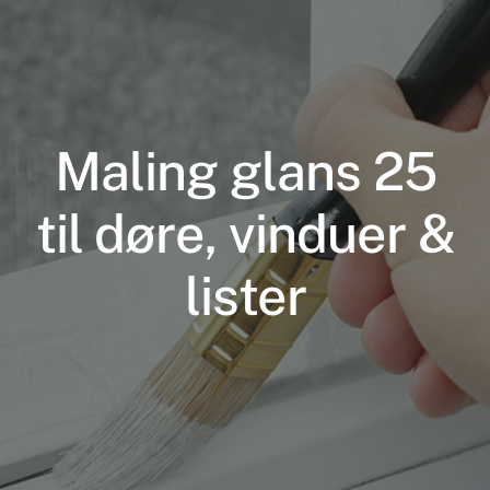
Maling glans 25
til døre, vinduer &
Nødvendige
Disse cookies
lister
er ikke
valgfrie. De er
nødvendige
for at
hjemmesiden
kan fungere.