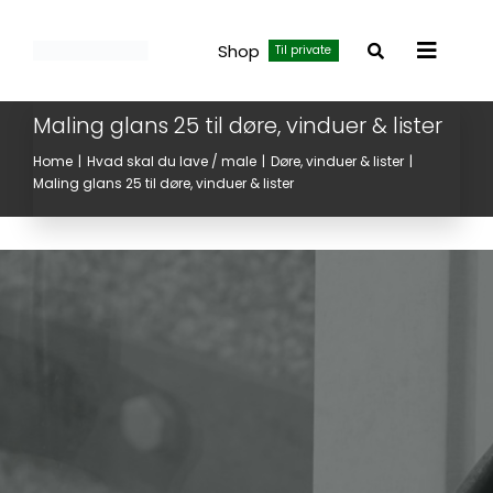
Skip
to
Shop
Til private
Toggle
content
Navigat
Maling glans 25 til døre, vinduer & lister
Home
Hvad skal du lave / male
Døre, vinduer & lister
Maling glans 25 til døre, vinduer & lister