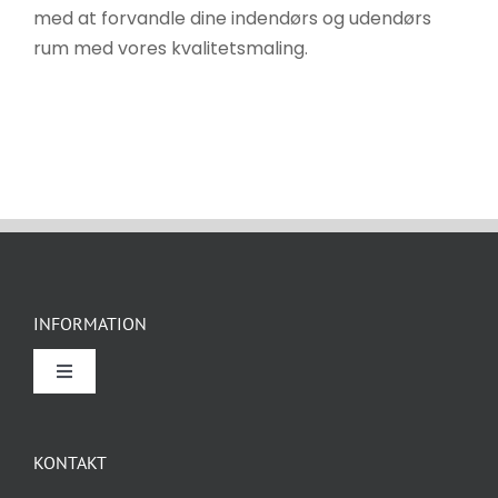
med at forvandle dine indendørs og udendørs
rum med vores kvalitetsmaling.
INFORMATION
Toggle
Navigation
Om Rockidan
KONTAKT