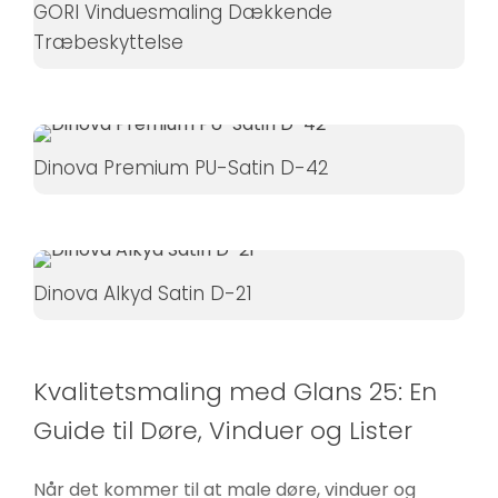
GORI Vinduesmaling Dækkende
øger du
Træbeskyttelse
chancen
for at se
personligt
tilpasset
indhold og
Dinova Premium PU-Satin D-42
tilbud.
Dinova Alkyd Satin D-21
Kvalitetsmaling med Glans 25: En
Guide til Døre, Vinduer og Lister
Når det kommer til at male døre, vinduer og