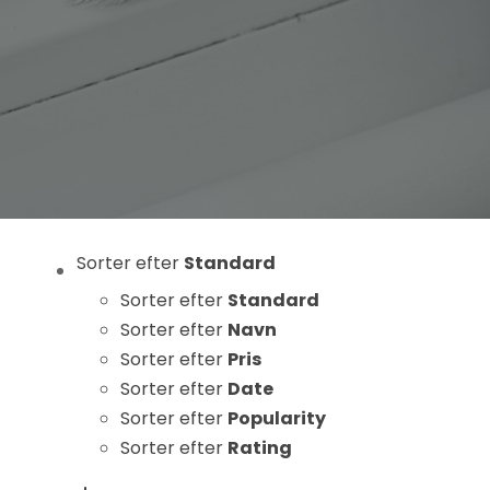
Statistikker
For at vi kan
forbedre
hjemmesidens
funktionalitet
og struktur, ud
fra hvordan
hjemmesiden
bruges.
Sorter efter
Standard
Sorter efter
Standard
Oplevelse
Sorter efter
Navn
For at vores
Sorter efter
Pris
hjemmeside
Sorter efter
Date
skal fungere
Sorter efter
Popularity
så godt som
Sorter efter
Rating
muligt under
dit besøg.