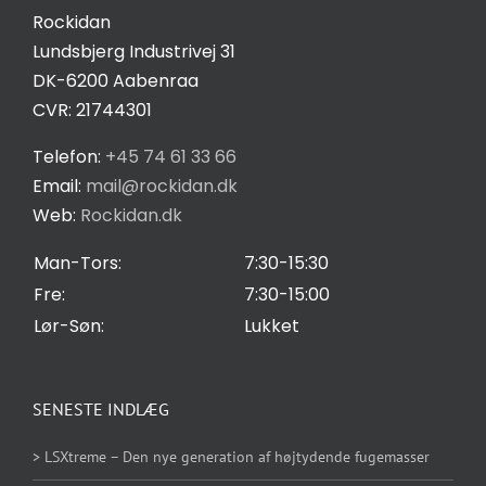
Kontakt
Rockidan
Lundsbjerg Industrivej 31
Salgs- og leveringsbetingelser
DK-6200 Aabenraa
CVR: 21744301
Privatlivspolitik
Telefon:
+45 74 61 33 66
Email:
mail@rockidan.dk
Web:
Rockidan.dk
Cookie Indstilling
Man-Tors:
7:30-15:30
Fre:
7:30-15:00
Lør-Søn:
Lukket
SENESTE INDLÆG
> LSXtreme – Den nye generation af højtydende fugemasser