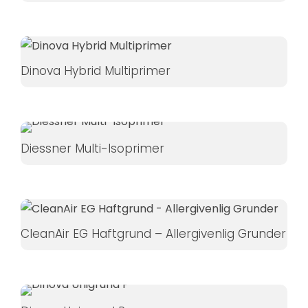
øger du
chancen
for at se
personligt
Dinova Hybrid Multiprimer
tilpasset
indhold og
tilbud.
Diessner Multi-Isoprimer
CleanAir EG Haftgrund – Allergivenlig Grunder