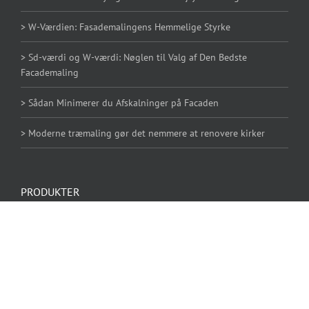
> W-Værdien: Fasademalingens Hemmelige Styrke
> Sd-værdi og W-værdi: Nøglen til Valg af Den Bedste
Facademaling
> Sådan Minimerer du Afskalninger på Facaden
> Moderne træmaling gør det nemmere at renovere kirker
PRODUKTER
AB-POX 002 Universalbinder