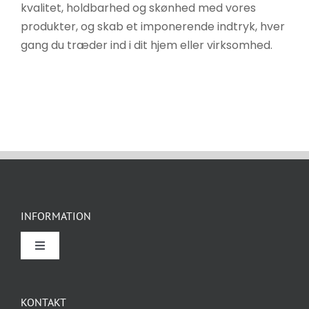
kvalitet, holdbarhed og skønhed med vores
produkter, og skab et imponerende indtryk, hver
gang du træder ind i dit hjem eller virksomhed.
INFORMATION
Toggle
Navigation
Om Rockidan
KONTAKT