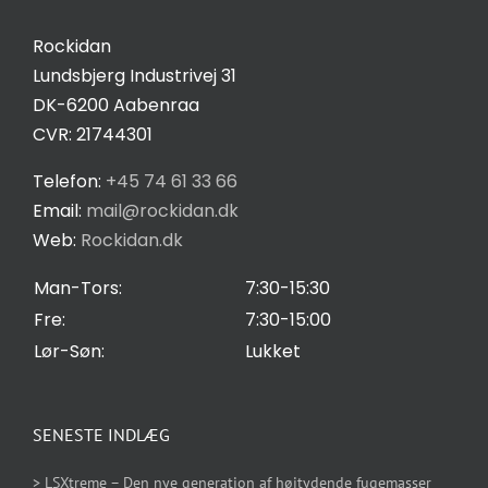
Kontakt
Rockidan
Lundsbjerg Industrivej 31
Salgs- og leveringsbetingelser
DK-6200 Aabenraa
CVR: 21744301
Privatlivspolitik
Telefon:
+45 74 61 33 66
Email:
mail@rockidan.dk
Web:
Rockidan.dk
Cookie Indstilling
Man-Tors:
7:30-15:30
Fre:
7:30-15:00
Lør-Søn:
Lukket
SENESTE INDLÆG
> LSXtreme – Den nye generation af højtydende fugemasser