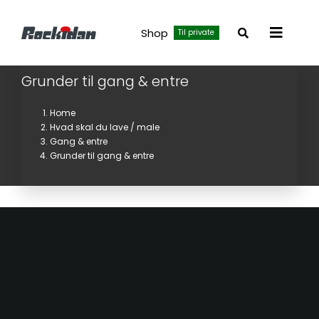
Skip
to
Shop
Til private
Toggle
content
Navigat
Grunder til gang & entre
Home
Hvad skal du lave / male
Gang & entre
Grunder til gang & entre