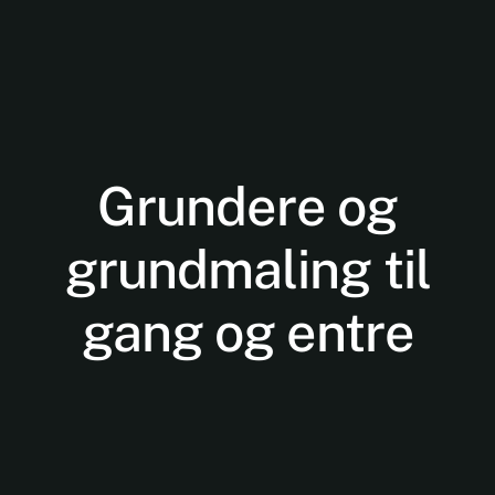
Grundere og
Nødvendige
grundmaling til
Disse cookies
er ikke
gang og entre
valgfrie. De er
nødvendige
for at
hjemmesiden
kan fungere.