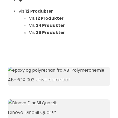
Hvis du
nægter disse
Vis
12 Produkter
cookies,
Vis
12 Produkter
forsvinder
Vis
24 Produkter
nogle
Vis
36 Produkter
funktioner fra
hjemmesiden.
Marketing
Ved at
dele dine
AB-POX 002 Universalbinder
interesser
og
adfærd,
når du
besøger
Dinova DinoSil Quarzit
vores side,