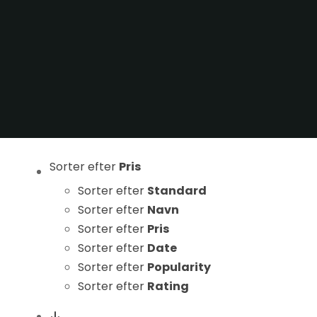
Statistikker
For at vi kan
forbedre
hjemmesidens
funktionalitet
og struktur, ud
fra hvordan
hjemmesiden
bruges.
Sorter efter
Pris
Sorter efter
Standard
Oplevelse
Sorter efter
Navn
For at vores
Sorter efter
Pris
hjemmeside
Sorter efter
Date
skal fungere
Sorter efter
Popularity
så godt som
Sorter efter
Rating
muligt under
dit besøg.