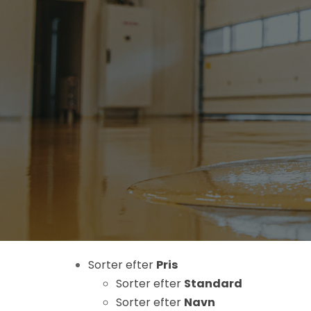
Nødvendige
Disse cookies
er ikke
valgfrie. De er
nødvendige
for at
hjemmesiden
Sorter efter
Pris
kan fungere.
Sorter efter
Standard
Sorter efter
Navn