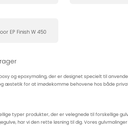
loor EP Finish W 450
arager
poxy og epoxymaling, der er designet specielt til anvende
 og æstetik for at imødekomme behovene hos både private
llige typer produkter, der er velegnede til forskellige g
gulve, har vi den rette løsning til dig. Vores gulvmalinger e