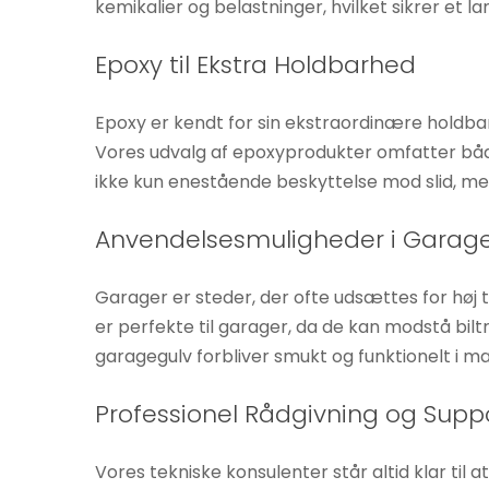
kemikalier og belastninger, hvilket sikrer et l
øger du
chancen
Epoxy til Ekstra Holdbarhed
for at se
personligt
Epoxy er kendt for sin ekstraordinære holdbarhed
tilpasset
Vores udvalg af epoxyprodukter omfatter både
indhold og
ikke kun enestående beskyttelse mod slid, men 
tilbud.
Anvendelsesmuligheder i Garag
Garager er steder, der ofte udsættes for høj 
er perfekte til garager, da de kan modstå bilt
garagegulv forbliver smukt og funktionelt i m
Professionel Rådgivning og Supp
Vores tekniske konsulenter står altid klar til 