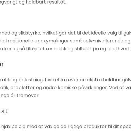
angvarigt og holdbart resultat.
 og slidstyrke, hvilket gør det til det ideelle valg til gu
 traditionelle epoxymalinger samt selv-nivellerende og 
kan også tilføje et æstetisk og stilfuldt præg til ethvert
er
trafik og belastning, hvilket kræver en ekstra holdbar gu
rafik, oliepletter og andre kemiske påvirkninger. Ved at v
ange år fremover.
ort
at hjælpe dig med at vælge de rigtige produkter til dit spe