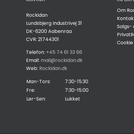
Om Ro
Rockidan
Kontak
Lundsbjerg Industrivej 31
Salgs- 
DK-6200 Aabenraa
Privatli
CVR: 21744301
Cookie 
Telefon:
+45 74 61 33 66
Email:
mail@rockidan.dk
Web:
Rockidan.dk
Man-Tors:
7:30-15:30
Fre:
7:30-15:00
Lør-Søn:
Lukket