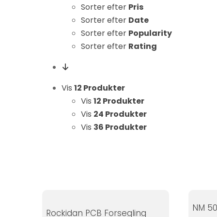
Statistikker
Sorter efter
Pris
For at vi kan
Sorter efter
Date
forbedre
Sorter efter
Popularity
hjemmesidens
Sorter efter
Rating
funktionalitet
og struktur, ud
fra hvordan
Vis
12 Produkter
hjemmesiden
Vis
12 Produkter
bruges.
Vis
24 Produkter
Vis
36 Produkter
Oplevelse
For at vores
hjemmeside
skal fungere
så godt som
muligt under
NM 50
Rockidan PCB Forsegling
dit besøg.