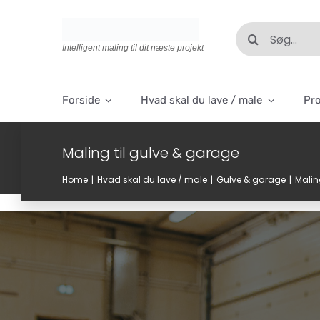
Skip
to
Søg
content
efter:
Intelligent maling til dit næste projekt
Forside
Hvad skal du lave / male
Pr
Maling til gulve & garage
Home
Hvad skal du lave / male
Gulve & garage
Malin