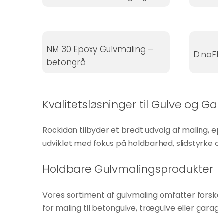
Hvis du
nægter disse
cookies,
forsvinder
NM 30 Epoxy Gulvmaling –
DinoF
nogle
betongrå
funktioner fra
hjemmesiden.
Kvalitetsløsninger til Gulve og G
Marketing
Ved at
Rockidan tilbyder et bredt udvalg af maling, e
dele dine
udviklet med fokus på holdbarhed, slidstyrke
interesser
og
Holdbare Gulvmalingsprodukter
adfærd,
når du
Vores sortiment af gulvmaling omfatter forske
besøger
for maling til betongulve, trægulve eller garage
vores side,