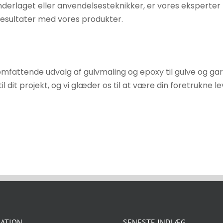
erlaget eller anvendelsesteknikker, er vores eksperter he
resultater med vores produkter.
omfattende udvalg af gulvmaling og epoxy til gulve og gar
l dit projekt, og vi glæder os til at være din foretrukne l
ATION
SENESTE INDLÆG