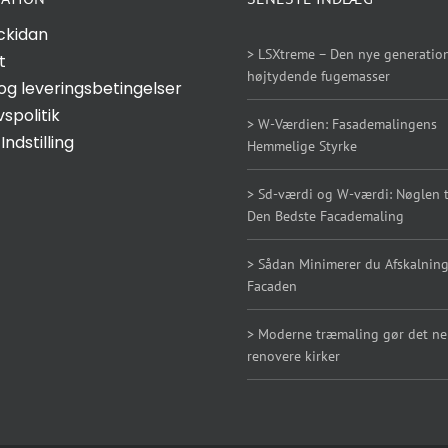
ckidan
> LSXtreme – Den nye generation
t
højtydende fugemasser
og leveringsbetingelser
vspolitik
> W-Værdien: Fasademalingens
Indstilling
Hemmelige Styrke
> Sd-værdi og W-værdi: Nøglen ti
Den Bedste Facademaling
> Sådan Minimerer du Afskalning
Facaden
> Moderne træmaling gør det n
renovere kirker