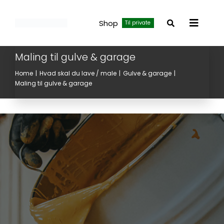
Skip
to
Shop
Til private
Toggle
content
Navigat
Maling til gulve & garage
Home
Hvad skal du lave / male
Gulve & garage
Maling til gulve & garage