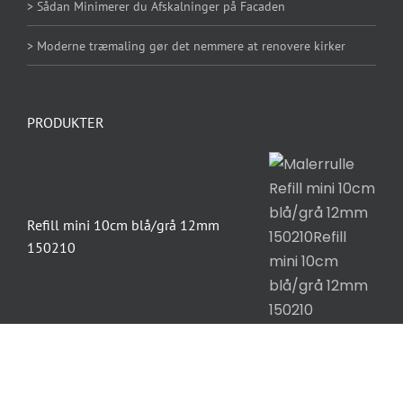
> Sådan Minimerer du Afskalninger på Facaden
> Moderne træmaling gør det nemmere at renovere kirker
PRODUKTER
Refill mini 10cm blå/grå 12mm
150210
ProGOLD Afdækningsfolie/papir Med
tape 18 cm