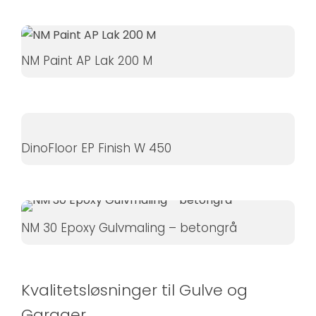
øger du
chancen
for at se
NM Paint AP Lak 200 M
personligt
tilpasset
indhold og
tilbud.
DinoFloor EP Finish W 450
NM 30 Epoxy Gulvmaling – betongrå
Kvalitetsløsninger til Gulve og
Garager