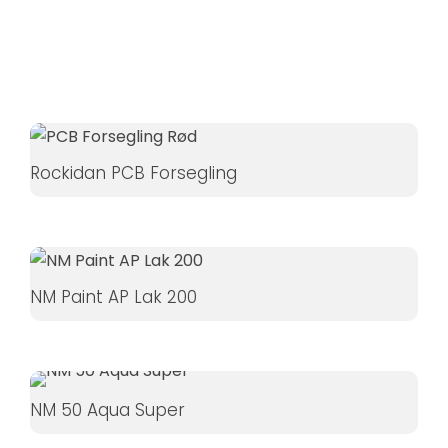
Hvis du
nægter disse
cookies,
forsvinder
nogle
funktioner fra
hjemmesiden.
Rockidan PCB Forsegling
Marketing
Ved at
dele dine
NM Paint AP Lak 200
interesser
og
adfærd,
når du
NM 50 Aqua Super
besøger
vores side,