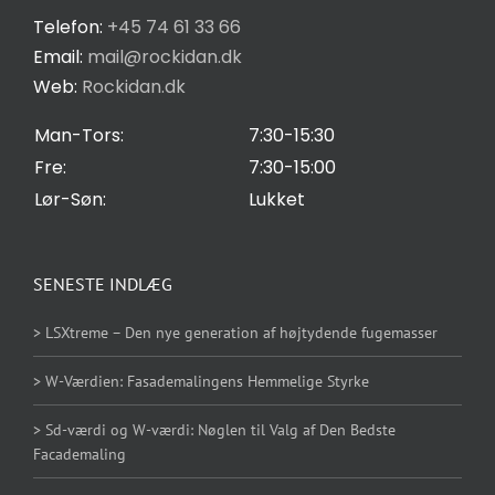
Privatlivspolitik
Telefon:
+45 74 61 33 66
Email:
mail@rockidan.dk
Web:
Rockidan.dk
Cookie Indstilling
Man-Tors:
7:30-15:30
Fre:
7:30-15:00
Lør-Søn:
Lukket
SENESTE INDLÆG
> LSXtreme – Den nye generation af højtydende fugemasser
> W-Værdien: Fasademalingens Hemmelige Styrke
> Sd-værdi og W-værdi: Nøglen til Valg af Den Bedste
Facademaling