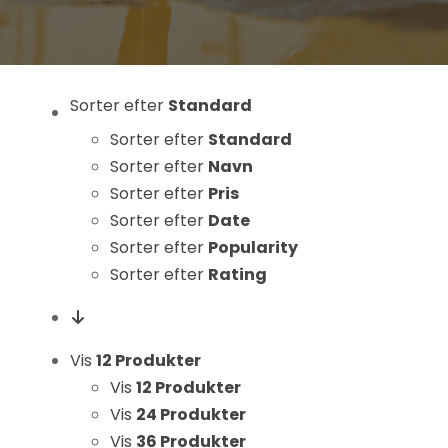
Statistikker
For at vi kan
forbedre
hjemmesidens
Sorter efter
Standard
funktionalitet
Sorter efter
Standard
og struktur, ud
fra hvordan
Sorter efter
Navn
hjemmesiden
Sorter efter
Pris
bruges.
Sorter efter
Date
Sorter efter
Popularity
Sorter efter
Rating
Oplevelse
For at vores
hjemmeside
Vis
12 Produkter
skal fungere
Vis
12 Produkter
så godt som
Vis
24 Produkter
muligt under
dit besøg.
Vis
36 Produkter