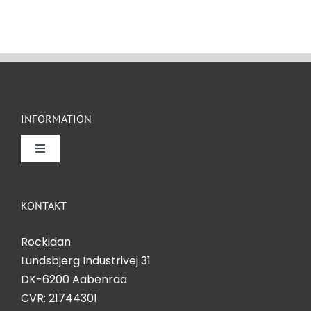
INFORMATION
Toggle
Navigation
Om Rockidan
KONTAKT
Kontakt
Rockidan
Lundsbjerg Industrivej 31
Salgs- og leveringsbetingelser
DK-6200 Aabenraa
CVR: 21744301