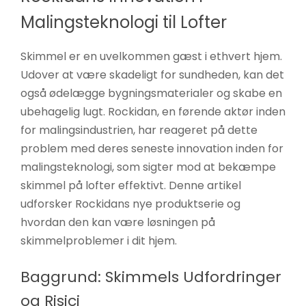
øger du
Malingsteknologi til Lofter
chancen
for at se
Skimmel er en uvelkommen gæst i ethvert hjem.
personligt
Udover at være skadeligt for sundheden, kan det
tilpasset
også ødelægge bygningsmaterialer og skabe en
indhold og
ubehagelig lugt. Rockidan, en førende aktør inden
tilbud.
for malingsindustrien, har reageret på dette
problem med deres seneste innovation inden for
malingsteknologi, som sigter mod at bekæmpe
skimmel på lofter effektivt. Denne artikel
udforsker Rockidans nye produktserie og
hvordan den kan være løsningen på
skimmelproblemer i dit hjem.
Baggrund: Skimmels Udfordringer
og Risici