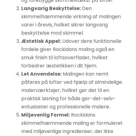
og forebygge skimmelvækst på lofter.
Langvarig Beskyttelse:
Den
skimmelhæmmende virkning af malingen
varer i årevis, hvilket sikrer langvarig
beskyttelse mod skimmel.
Æstetisk Appel:
Udover dens funktionelle
fordele giver Rockidans maling også en
smuk finish til loftsoverflader, hvilket
forbedrer æstetikken i dit hjem.
Let Anvendelse:
Malingen kan nemt
påføres på lofter ved hjælp af almindelige
malerværktøjer, hvilket gør det til en
praktisk løsning for både gør-det-selv-
entusiaster og professionelle malere.
Miljøvenlig Formel:
Rockidans
skimmelhæmmende maling er formuleret
med miljøvenlige ingredienser, der ikke