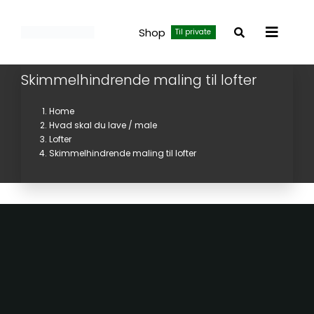
Skip
to
Shop
Til private
Toggle
content
Navigat
Skimmelhindrende maling til lofter
Home
Hvad skal du lave / male
Lofter
Skimmelhindrende maling til lofter