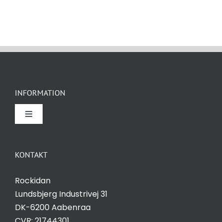
INFORMATION
Toggle
Navigation
Om Rockidan
KONTAKT
Kontakt
Rockidan
Lundsbjerg Industrivej 31
Salgs- og leveringsbetingelser
DK-6200 Aabenraa
CVR: 21744301