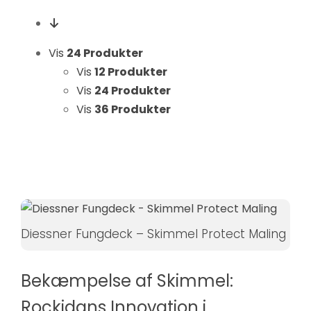
Hvis du
nægter disse
cookies,
Vis
24 Produkter
forsvinder
Vis
12 Produkter
nogle
Vis
24 Produkter
funktioner fra
Vis
36 Produkter
hjemmesiden.
Marketing
Ved at
dele dine
interesser
Diessner Fungdeck – Skimmel Protect Maling
og
adfærd,
når du
Bekæmpelse af Skimmel:
besøger
Rockidans Innovation i
vores side,