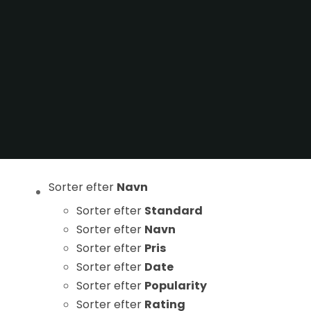
Statistikker
For at vi kan
forbedre
hjemmesidens
funktionalitet
og struktur, ud
fra hvordan
hjemmesiden
bruges.
Sorter efter
Navn
Oplevelse
Sorter efter
Standard
For at vores
Sorter efter
Navn
hjemmeside
Sorter efter
Pris
skal fungere
Sorter efter
Date
så godt som
Sorter efter
Popularity
muligt under
Sorter efter
Rating
dit besøg.