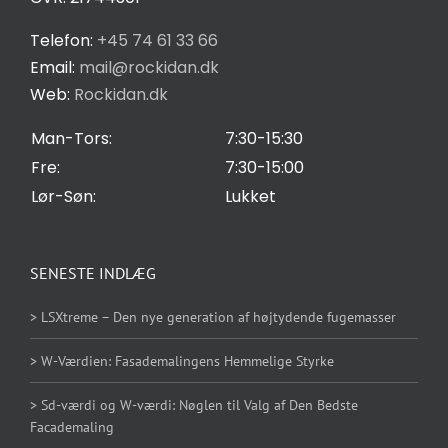
Privatlivspolitik
Telefon:
+45 74 61 33 66
Email:
mail@rockidan.dk
Web:
Rockidan.dk
Cookie Indstilling
Man-Tors:
7:30-15:30
Fre:
7:30-15:00
Lør-Søn:
Lukket
SENESTE INDLÆG
> LSXtreme – Den nye generation af højtydende fugemasser
> W-Værdien: Fasademalingens Hemmelige Styrke
> Sd-værdi og W-værdi: Nøglen til Valg af Den Bedste
Facademaling