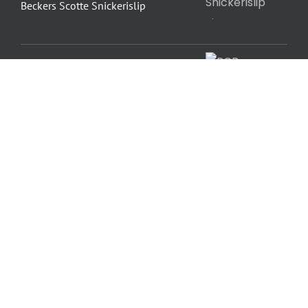
Beckers Scotte Snickerislip
Rockidan PCB Forsegling
Rockidan Mineral Finspartel
Rockidan GLASVÆV EasyPaint G145
Rockidan Flexprofil PVC G-LPF